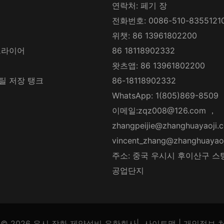
연락처: 페기 장
전화번호: 0086-510-8355121
위챗: 86 13961802200
드라이어
86 18118902332
왓츠앱: 86 13961802200
틸 저장 탱크
86-18118902332
WhatsApp: 1(805)869-8509
이메일:
zqz008@126.com
，
zhangpeijie@zhanghuayaoji.
vincent_zhang@zhanghuayao
주소: 중국 우시시 후이산구 스
공업단지
© 2026
우시 장화 제약설비 유한회사
|
사이트맵
|
개인정보