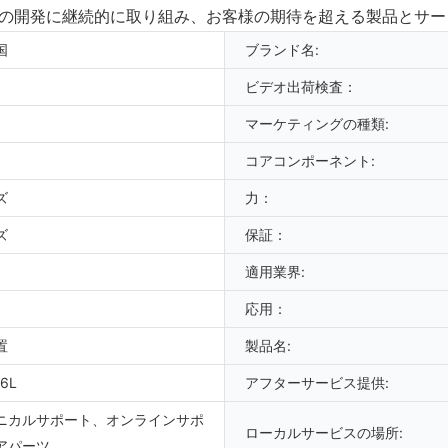
の開発に継続的に取り組み、お客様の期待を超える製品とサー
国
ブランド名:
ビデオ出荷検査：
マーケティングの種類:
コアコンポーネント:
ズ
力：
ズ
保証：
適用業界:
応用：
置
製品名:
16L
アフターサービス提供:
ニカルサポート、オンラインサポ
ローカルサービスの場所:
アパーツ