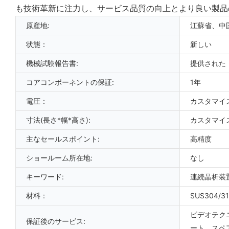
も技術革新に注力し、サービス品質の向上とより良い製品
原産地:
江蘇省、中
状態：
新しい
機械試験報告書:
提供された
コアコンポーネントの保証:
1年
電圧：
カスタマイ
寸法(長さ*幅*高さ):
カスタマイ
主なセールスポイント:
高精度
ショールーム所在地:
なし
キーワード:
連続晶析装
材料：
SUS304/3
ビデオテク
保証後のサービス:
ート、スペ