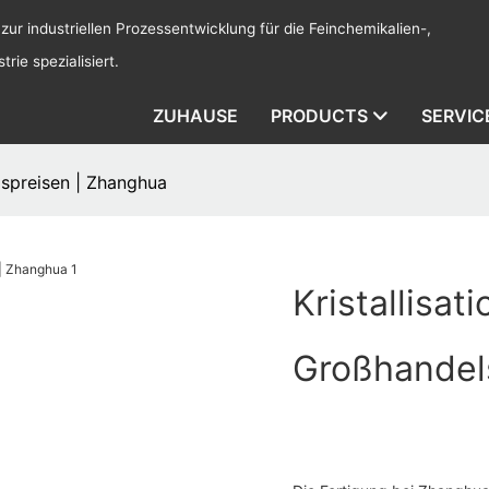
 zur industriellen Prozessentwicklung für die Feinchemikalien-,
rie spezialisiert.
ZUHAUSE
PRODUCTS
SERVIC
lspreisen | Zhanghua
Kristallisat
Großhandel