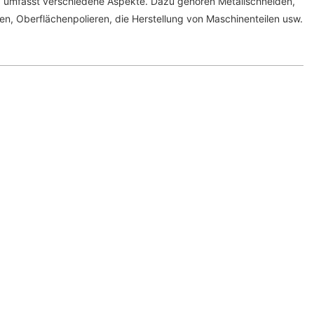
a umfasst verschiedene Aspekte. Dazu gehören Metallschneiden,
, Oberflächenpolieren, die Herstellung von Maschinenteilen usw.