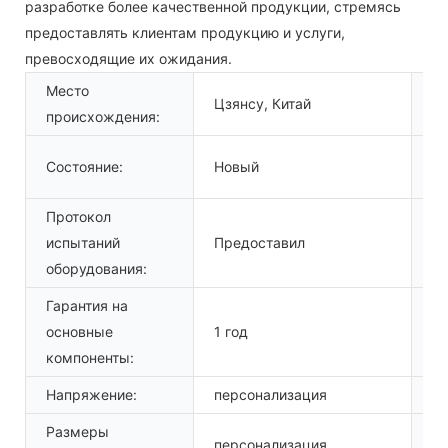
разработке более качественной продукции, стремясь
предоставлять клиентам продукцию и услуги,
превосходящие их ожидания.
Место
Цзянсу, Китай
На
происхождения:
В
Состояние:
Новый
пр
Протокол
испытаний
Предоставил
Ти
оборудования:
Гарантия на
О
основные
1 год
ко
компоненты:
Напряжение:
персонализация
Вл
Размеры
персонализация
Га