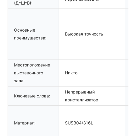
(Д*Ш*В):
Основные
П
Высокая точность
преимущества:
от
Местоположение
выставочного
Никто
П
зала:
Непрерывный
Н
Ключевые слова:
кристаллизатор
пр
П
Материал:
SUS304/316L
п
об