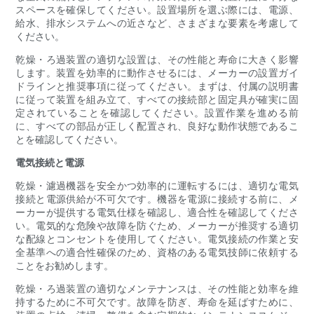
スペースを確保してください。設置場所を選ぶ際には、電源、
給水、排水システムへの近さなど、さまざまな要素を考慮して
ください。
乾燥・ろ過装置の適切な設置は、その性能と寿命に大きく影響
します。装置を効率的に動作させるには、メーカーの設置ガイ
ドラインと推奨事項に従ってください。まずは、付属の説明書
に従って装置を組み立て、すべての接続部と固定具が確実に固
定されていることを確認してください。設置作業を進める前
に、すべての部品が正しく配置され、良好な動作状態であるこ
とを確認してください。
電気接続と電源
乾燥・濾過機器を安全かつ効率的に運転するには、適切な電気
接続と電源供給が不可欠です。機器を電源に接続する前に、メ
ーカーが提供する電気仕様を確認し、適合性を確認してくださ
い。電気的な危険や故障を防ぐため、メーカーが推奨する適切
な配線とコンセントを使用してください。電気接続の作業と安
全基準への適合性確保のため、資格のある電気技師に依頼する
ことをお勧めします。
乾燥・ろ過装置の適切なメンテナンスは、その性能と効率を維
持するために不可欠です。故障を防ぎ、寿命を延ばすために、