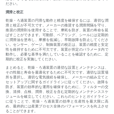
ださい。
潤滑と校正
乾燥・ろ過装置の円滑な動作と精度を確保するには、適切な潤
滑と校正が不可欠です。メーカーの推奨する潤滑間隔を守り、
推奨の潤滑剤を使用することで、摩耗を防ぎ、装置の寿命を延
ばすことができます。可動部、ベアリング、シールには定期的
に潤滑油を塗布し、摩擦を低減し、早期故障を防止してくださ
い。センサー、ゲージ、制御装置の校正は、装置の精度と安定
性を維持するために不可欠です。装置が所定のパラメータ内で
動作し、必要な基準を満たしていることを確認するために、定
期的に校正を実施してください。
まとめると、乾燥・ろ過装置の適切な設置とメンテナンスは、
その性能と寿命を最適化するために不可欠です。適切な設置場
所を選択し、適切な電気接続を確保し、メーカーの組み立てと
セットアップに関するガイドラインに従ってください。故障を
防ぎ、装置の効率的な運用を確保するために、フィルターの交
換、清掃、点検、潤滑、校正を含む定期的なメンテナンススケ
ジュールを確立してください。これらのヒントとガイドライン
に従うことで、乾燥・ろ過装置の効率と生産性を最大限に高
め、最終的には産業プロセス全体のパフォーマンスを向上させ
ることができます。