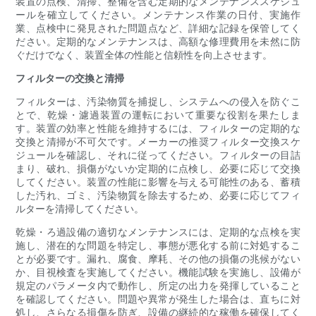
装置の点検、清掃、整備を含む定期的なメンテナンススケジュ
ールを確立してください。メンテナンス作業の日付、実施作
業、点検中に発見された問題点など、詳細な記録を保管してく
ださい。定期的なメンテナンスは、高額な修理費用を未然に防
ぐだけでなく、装置全体の性能と信頼性を向上させます。
フィルターの交換と清掃
フィルターは、汚染物質を捕捉し、システムへの侵入を防ぐこ
とで、乾燥・濾過装置の運転において重要な役割を果たしま
す。装置の効率と性能を維持するには、フィルターの定期的な
交換と清掃が不可欠です。メーカーの推奨フィルター交換スケ
ジュールを確認し、それに従ってください。フィルターの目詰
まり、破れ、損傷がないか定期的に点検し、必要に応じて交換
してください。装置の性能に影響を与える可能性のある、蓄積
した汚れ、ゴミ、汚染物質を除去するため、必要に応じてフィ
ルターを清掃してください。
乾燥・ろ過設備の適切なメンテナンスには、定期的な点検を実
施し、潜在的な問題を特定し、事態が悪化する前に対処するこ
とが必要です。漏れ、腐食、摩耗、その他の損傷の兆候がない
か、目視検査を実施してください。機能試験を実施し、設備が
規定のパラメータ内で動作し、所定の出力を発揮していること
を確認してください。問題や異常が発生した場合は、直ちに対
処し、さらなる損傷を防ぎ、設備の継続的な稼働を確保してく