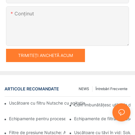
Conţinut
TRIMITEȚI ANCHETĂ ACUM
ARTICOLE RECOMANDATE
NEWS
Întrebări Frecvente
Uscătoare cu filtru Nutsche cu agitație vs. alte metode de usca
Cum îmbunătățesc utilajele de 
Echipamente pentru procese industriale: Inovațiile modelează vii
Echipamente de filtrare și uscar
Filtre de presiune Nutsche: Aplicații în industria chimică și alime
Uscătoare cu tăvi în vid: Soluți