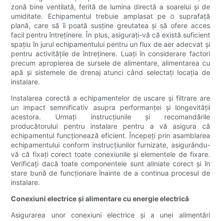
zonă bine ventilată, ferită de lumina directă a soarelui și de
umiditate. Echipamentul trebuie amplasat pe o suprafață
plană, care să îi poată susține greutatea și să ofere acces
facil pentru întreținere. În plus, asigurați-vă că există suficient
spațiu în jurul echipamentului pentru un flux de aer adecvat și
pentru activitățile de întreținere. Luați în considerare factori
precum apropierea de sursele de alimentare, alimentarea cu
apă și sistemele de drenaj atunci când selectați locația de
instalare.
Instalarea corectă a echipamentelor de uscare și filtrare are
un impact semnificativ asupra performanței și longevității
acestora. Urmați instrucțiunile și recomandările
producătorului pentru instalare pentru a vă asigura că
echipamentul funcționează eficient. Începeți prin asamblarea
echipamentului conform instrucțiunilor furnizate, asigurându-
vă că fixați corect toate conexiunile și elementele de fixare.
Verificați dacă toate componentele sunt aliniate corect și în
stare bună de funcționare înainte de a continua procesul de
instalare.
Conexiuni electrice și alimentare cu energie electrică
Asigurarea unor conexiuni electrice și a unei alimentări