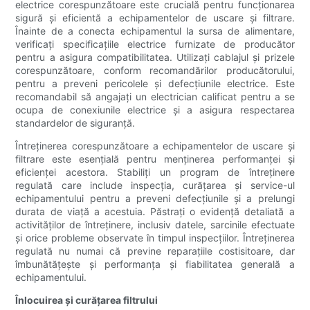
electrice corespunzătoare este crucială pentru funcționarea
sigură și eficientă a echipamentelor de uscare și filtrare.
Înainte de a conecta echipamentul la sursa de alimentare,
verificați specificațiile electrice furnizate de producător
pentru a asigura compatibilitatea. Utilizați cablajul și prizele
corespunzătoare, conform recomandărilor producătorului,
pentru a preveni pericolele și defecțiunile electrice. Este
recomandabil să angajați un electrician calificat pentru a se
ocupa de conexiunile electrice și a asigura respectarea
standardelor de siguranță.
Întreținerea corespunzătoare a echipamentelor de uscare și
filtrare este esențială pentru menținerea performanței și
eficienței acestora. Stabiliți un program de întreținere
regulată care include inspecția, curățarea și service-ul
echipamentului pentru a preveni defecțiunile și a prelungi
durata de viață a acestuia. Păstrați o evidență detaliată a
activităților de întreținere, inclusiv datele, sarcinile efectuate
și orice probleme observate în timpul inspecțiilor. Întreținerea
regulată nu numai că previne reparațiile costisitoare, dar
îmbunătățește și performanța și fiabilitatea generală a
echipamentului.
Înlocuirea și curățarea filtrului