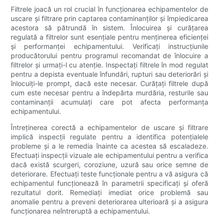
Filtrele joacă un rol crucial în funcționarea echipamentelor de
uscare și filtrare prin captarea contaminanților și împiedicarea
acestora să pătrundă în sistem. Înlocuirea și curățarea
regulată a filtrelor sunt esențiale pentru menținerea eficienței
și performanței echipamentului. Verificați instrucțiunile
producătorului pentru programul recomandat de înlocuire a
filtrelor și urmați-l cu atenție. Inspectați filtrele în mod regulat
pentru a depista eventuale înfundări, rupturi sau deteriorări și
înlocuiți-le prompt, dacă este necesar. Curățați filtrele după
cum este necesar pentru a îndepărta murdăria, resturile sau
contaminanții acumulați care pot afecta performanța
echipamentului.
Întreținerea corectă a echipamentelor de uscare și filtrare
implică inspecții regulate pentru a identifica potențialele
probleme și a le remedia înainte ca acestea să escaladeze.
Efectuați inspecții vizuale ale echipamentului pentru a verifica
dacă există scurgeri, coroziune, uzură sau orice semne de
deteriorare. Efectuați teste funcționale pentru a vă asigura că
echipamentul funcționează în parametrii specificați și oferă
rezultatul dorit. Remediați imediat orice problemă sau
anomalie pentru a preveni deteriorarea ulterioară și a asigura
funcționarea neîntreruptă a echipamentului.