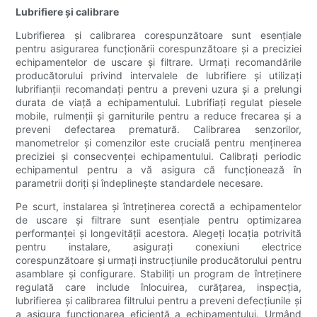
Lubrifiere și calibrare
Lubrifierea și calibrarea corespunzătoare sunt esențiale
pentru asigurarea funcționării corespunzătoare și a preciziei
echipamentelor de uscare și filtrare. Urmați recomandările
producătorului privind intervalele de lubrifiere și utilizați
lubrifianții recomandați pentru a preveni uzura și a prelungi
durata de viață a echipamentului. Lubrifiați regulat piesele
mobile, rulmenții și garniturile pentru a reduce frecarea și a
preveni defectarea prematură. Calibrarea senzorilor,
manometrelor și comenzilor este crucială pentru menținerea
preciziei și consecvenței echipamentului. Calibrați periodic
echipamentul pentru a vă asigura că funcționează în
parametrii doriți și îndeplinește standardele necesare.
Pe scurt, instalarea și întreținerea corectă a echipamentelor
de uscare și filtrare sunt esențiale pentru optimizarea
performanței și longevității acestora. Alegeți locația potrivită
pentru instalare, asigurați conexiuni electrice
corespunzătoare și urmați instrucțiunile producătorului pentru
asamblare și configurare. Stabiliți un program de întreținere
regulată care include înlocuirea, curățarea, inspecția,
lubrifierea și calibrarea filtrului pentru a preveni defecțiunile și
a asigura funcționarea eficientă a echipamentului. Urmând