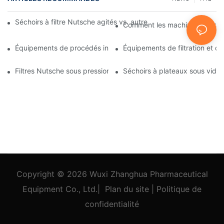
Séchoirs à filtre Nutsche agités vs. autres méthodes de séchag
Comment les machines de traitem
Équipements de procédés industriels : des innovations qui façon
Équipements de filtration et de 
Filtres Nutsche sous pression : Applications dans les industries 
Séchoirs à plateaux sous vide : 
Copyright © 2026
Wuxi Zhanghua Pharmaceutical
Equipment Co., Ltd.
|
Plan du site
|
Politique
de
confidentialité