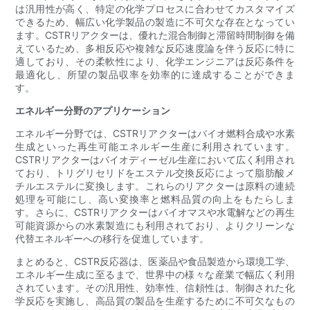
は汎用性が高く、特定の化学プロセスに合わせてカスタマイズ
できるため、幅広い化学製品の製造に不可欠な存在となってい
ます。CSTRリアクターは、優れた混合制御と滞留時間制御を備
えているため、多相反応や複雑な反応速度論を伴う反応に特に
適しており、その柔軟性により、化学エンジニアは反応条件を
最適化し、所望の製品収率を効率的に達成することができま
す。
エネルギー分野のアプリケーション
エネルギー分野では、CSTRリアクターはバイオ燃料合成や水素
生成といった再生可能エネルギー生産に利用されています。
CSTRリアクターはバイオディーゼル生産において広く利用され
ており、トリグリセリドをエステル交換反応によって脂肪酸メ
チルエステルに変換します。これらのリアクターは原料の連続
処理を可能にし、高い変換率と燃料品質の向上をもたらしま
す。さらに、CSTRリアクターはバイオマスや水電解などの再生
可能資源からの水素製造にも利用されており、よりクリーンな
代替エネルギーへの移行を促進しています。
まとめると、CSTR反応器は、医薬品や食品製造から環境工学、
エネルギー生成に至るまで、世界中の様々な産業で幅広く利用
されています。その汎用性、効率性、信頼性は、制御された化
学反応を実施し、高品質の製品を生産するために不可欠なもの