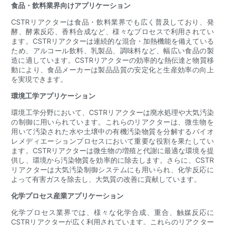
食品・飲料業界向けアプリケーション
CSTRリアクターは食品・飲料業界でも広く普及しており、発
酵、酵素反応、香料合成など、様々なプロセスで利用されてい
ます。CSTRリアクターは連続的な混合・加熱機能を備えている
ため、アルコール飲料、乳製品、調味料など、幅広い食品の製
造に適しています。CSTRリアクターの効率的な熱伝達と物質移
動により、食品メーカーは製品品質の安定化と生産効率の向上
を実現できます。
環境工学アプリケーション
環境工学分野において、CSTRリアクターは廃水処理や大気汚染
の制御に用いられています。これらのリアクターは、微生物を
用いて汚染された水や土壌中の有機汚染物質を分解するバイオ
レメディエーションプロセスにおいて重要な役割を果たしてい
ます。CSTRリアクターは微生物の増殖と代謝に最適な環境を提
供し、環境から汚染物質を効率的に除去します。さらに、CSTR
リアクターは大気汚染制御システムにも用いられ、化学反応に
よって有害ガスを除去し、大気質の改善に貢献しています。
化学プロセス産業アプリケーション
化学プロセス業界では、様々な化学合成、重合、触媒反応に
CSTRリアクターが広く利用されています。これらのリアクター