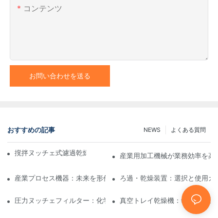
コンテンツ
お問い合わせを送る
おすすめの記事
NEWS
よくある質問
撹拌ヌッチェ式濾過乾燥機と他の乾燥方法の比較
産業用加工機械が業務効率を高
産業プロセス機器：未来を形作るイノベーション
ろ過・乾燥装置：選択と使用ガ
圧力ヌッチェフィルター：化学および食品産業における用途
真空トレイ乾燥機：敏感な製品