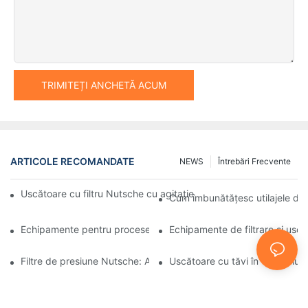
TRIMITEȚI ANCHETĂ ACUM
ARTICOLE RECOMANDATE
NEWS
Întrebări Frecvente
Uscătoare cu filtru Nutsche cu agitație vs. alte metode de usca
Cum îmbunătățesc utilajele de 
Echipamente pentru procese industriale: Inovațiile modelează vii
Echipamente de filtrare și uscar
Filtre de presiune Nutsche: Aplicații în industria chimică și alime
Uscătoare cu tăvi în vid: Soluți