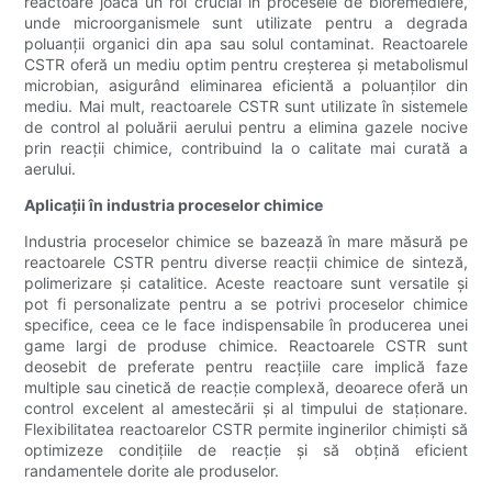
reactoare joacă un rol crucial în procesele de bioremediere,
unde microorganismele sunt utilizate pentru a degrada
poluanții organici din apa sau solul contaminat. Reactoarele
CSTR oferă un mediu optim pentru creșterea și metabolismul
microbian, asigurând eliminarea eficientă a poluanților din
mediu. Mai mult, reactoarele CSTR sunt utilizate în sistemele
de control al poluării aerului pentru a elimina gazele nocive
prin reacții chimice, contribuind la o calitate mai curată a
aerului.
Aplicații în industria proceselor chimice
Industria proceselor chimice se bazează în mare măsură pe
reactoarele CSTR pentru diverse reacții chimice de sinteză,
polimerizare și catalitice. Aceste reactoare sunt versatile și
pot fi personalizate pentru a se potrivi proceselor chimice
specifice, ceea ce le face indispensabile în producerea unei
game largi de produse chimice. Reactoarele CSTR sunt
deosebit de preferate pentru reacțiile care implică faze
multiple sau cinetică de reacție complexă, deoarece oferă un
control excelent al amestecării și al timpului de staționare.
Flexibilitatea reactoarelor CSTR permite inginerilor chimiști să
optimizeze condițiile de reacție și să obțină eficient
randamentele dorite ale produselor.