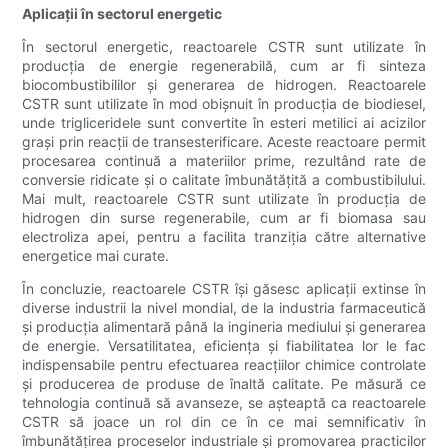
Aplicații în sectorul energetic
În sectorul energetic, reactoarele CSTR sunt utilizate în
producția de energie regenerabilă, cum ar fi sinteza
biocombustibililor și generarea de hidrogen. Reactoarele
CSTR sunt utilizate în mod obișnuit în producția de biodiesel,
unde trigliceridele sunt convertite în esteri metilici ai acizilor
grași prin reacții de transesterificare. Aceste reactoare permit
procesarea continuă a materiilor prime, rezultând rate de
conversie ridicate și o calitate îmbunătățită a combustibilului.
Mai mult, reactoarele CSTR sunt utilizate în producția de
hidrogen din surse regenerabile, cum ar fi biomasa sau
electroliza apei, pentru a facilita tranziția către alternative
energetice mai curate.
În concluzie, reactoarele CSTR își găsesc aplicații extinse în
diverse industrii la nivel mondial, de la industria farmaceutică
și producția alimentară până la ingineria mediului și generarea
de energie. Versatilitatea, eficiența și fiabilitatea lor le fac
indispensabile pentru efectuarea reacțiilor chimice controlate
și producerea de produse de înaltă calitate. Pe măsură ce
tehnologia continuă să avanseze, se așteaptă ca reactoarele
CSTR să joace un rol din ce în ce mai semnificativ în
îmbunătățirea proceselor industriale și promovarea practicilor