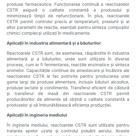
produse farmaceutice. Funcționarea continuă a reactoarelor
CSTR asigură o calitate constantă a produsului și
minimizează timpii de nefuncționare. În plus, reactoarele
CSTR permit controlul precis al temperaturii, presiunii și al
altor parametri de reacție, esențiali pentru sinteza compușilor
chimici complecși utilizați în medicamente.
Aplicații în industria alimentară și a băuturilor
Reactoarele CSTR sunt, de asemenea, răspândite în industria
alimentară și a băuturilor, unde sunt utilizate în diverse
procese, cum ar fi fermentarea, reacțiile enzimatice și sinteza
aromelor. Capacitățile continue de amestecare și încălzire ale
reactoarelor CSTR le fac potrivite pentru producerea unei
game largi de produse alimentare, inclusiv băuturi alcoolice,
produse lactate și condimente. Transferul eficient de căldură
și transferul de masă din reactoarele CSTR permit
producătorilor de alimente să obțină o calitate constantă a
produselor și să îmbunătățească eficiența producției.
Aplicații în ingineria mediului
În ingineria mediului, reactoarele CSTR sunt utilizate pentru
tratarea apelor uzate și controlul poluării aerului. Aceste