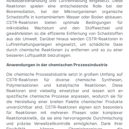
Abwasserbehandlung und Luftreinhaltung eingesetzt. Diese
Reaktoren spielen eine entscheidende Rolle bei der
Bioremediation, bei der Mikroorganismen organische
Schadstoffe in kontaminiertem Wasser oder Boden abbauen.
CSTR-Reaktoren bieten optimale Bedingungen für
mikrobielles Wachstum und den Stoffwechsel und
gewährleisten so die effiziente Entfernung von Schadstoffen
aus der Umwelt. Darüber hinaus werden CSTR-Reaktoren in
Luftreinhaltungsanlagen eingesetzt, um schädliche Gase
durch chemische Reaktionen zu entfernen und so zu einer
besseren Luftqualität beizutragen.
Anwendungen in der chemischen Prozessindustrie
Die chemische Prozessindustrie setzt in großem Umfang auf
CSTR-Reaktoren für diverse chemische Synthesen,
Polymerisationen und katalytische Reaktionen. Diese
Reaktoren sind vielseitig einsetzbar und lassen sich an
spezifische chemische Prozesse anpassen, wodurch sie für
die Herstellung einer breiten Palette chemischer Produkte
unverzichtbar sind. CSTR-Reaktoren eignen sich besonders
für Reaktionen mit mehreren Phasen oder komplexer
Reaktionskinetik, da sie eine hervorragende Durchmischung
und präzise Verweilzeitkontrolle ermöglichen. Dank ihrer
Flexibilität können Chemieingenieure die