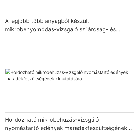
A legjobb több anyagból készült
mikrobenyomódás-vizsgáló szilárdság- és
feszültségméréshez - Zhanghua Dryer
Hordozható mikrobehúzás-vizsgáló
nyomástartó edények maradékfeszültségének
kimutatására