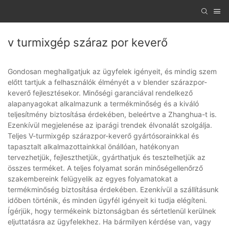
v turmixgép száraz por keverő
Gondosan meghallgatjuk az ügyfelek igényeit, és mindig szem
előtt tartjuk a felhasználók élményét a v blender szárazpor-
keverő fejlesztésekor. Minőségi garanciával rendelkező
alapanyagokat alkalmazunk a termékminőség és a kiváló
teljesítmény biztosítása érdekében, beleértve a Zhanghua-t is.
Ezenkívül megjelenése az iparági trendek élvonalát szolgálja.
Teljes V-turmixgép szárazpor-keverő gyártósorainkkal és
tapasztalt alkalmazottainkkal önállóan, hatékonyan
tervezhetjük, fejleszthetjük, gyárthatjuk és tesztelhetjük az
összes terméket. A teljes folyamat során minőségellenőrző
szakembereink felügyelik az egyes folyamatokat a
termékminőség biztosítása érdekében. Ezenkívül a szállításunk
időben történik, és minden ügyfél igényeit ki tudja elégíteni.
Ígérjük, hogy termékeink biztonságban és sértetlenül kerülnek
eljuttatásra az ügyfelekhez. Ha bármilyen kérdése van, vagy