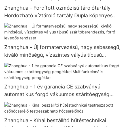
Zhanghua - Fordított ozmózisú tárolótartály
Hordozható víztároló tartály Dupla köpenyes
tartály Tárolótartály
Zhanghua - Új formatervezésű, nagy sebességű,
kiváló minőségű, vízszintes vályús típusú
szárítóberendezés, forró levegős rendszer
Zhanghua - 1 év garancia CE szabványú
automatikus forgó vákuumos szárítóegység
pengékkel Multifunkcionális szárítóegység
pengékkel
Zhanghua - Kínai beszállító hűtéstechnikai