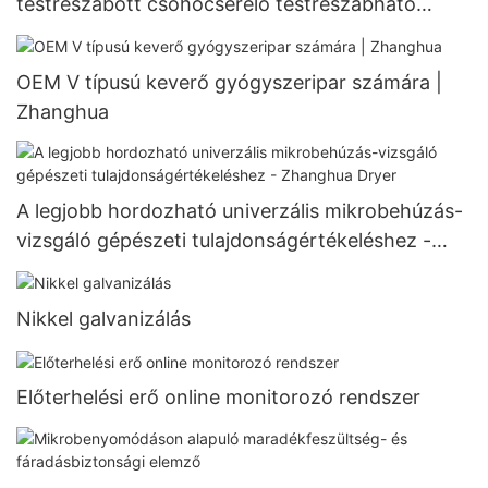
testreszabott csőhőcserélő testreszabható
hőcserélőhöz
OEM V típusú keverő gyógyszeripar számára |
Zhanghua
A legjobb hordozható univerzális mikrobehúzás-
vizsgáló gépészeti tulajdonságértékeléshez -
Zhanghua Dryer
Nikkel galvanizálás
Előterhelési erő online monitorozó rendszer