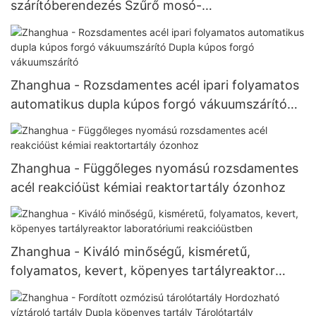
szárítóberendezés Szűrő mosó-
szárítóberendezés Kevert Nutsche szűrőszárító
Zhanghua - Rozsdamentes acél ipari folyamatos
automatikus dupla kúpos forgó vákuumszárító
Dupla kúpos forgó vákuumszárító
Zhanghua - Függőleges nyomású rozsdamentes
acél reakcióüst kémiai reaktortartály ózonhoz
Zhanghua - Kiváló minőségű, kisméretű,
folyamatos, kevert, köpenyes tartályreaktor
laboratóriumi reakcióüstben