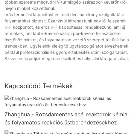
többet szeretne megtudni V-turmixgép szárazpor-keverőnkről,
hívjon minket közvetlenül.
erős termelési kapacitást és rendkívül hatékony szolgáltatási
folyamatokat biztosít. Ezenkívül létrehoztunk egy jól felszerelt
K+F központot, és erős K+F kapacitással rendelkezünk, ami új
termékek, például v-keverő szárazpor-keverő fejlesztésére
ösztönöz minket, és folyamatosan vezető szerepet töltünk be a
trendekben. Ügyfeleink kielégítő ügyfélszolgálatot élvezhetnek,
például professzionális és gyors értékesítés utáni szolgáltatást.
Szívesen fogadjuk megkereséseiket és helyszíni látogatásaikat.
Kapcsolódó Termékek
Zhanghua - Rozsdamentes acél reaktorok kémiai
és folyamatos reakciós üstberendezésekhez