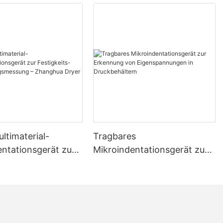
ltimaterial-
Tragbares
entationsgerät zur
Mikroindentationsgerät zur
ts- und
Erkennung von
gsmessung –
Eigenspannungen in
 Dryer
Druckbehältern