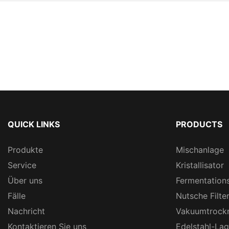
QUICK LINKS
PRODUCTS
Produkte
Mischanlage
Service
Kristallisator
Über uns
Fermentation
Fälle
Nutsche Filte
Nachricht
Vakuumtrock
Kontaktieren Sie uns
Edelstahl-La