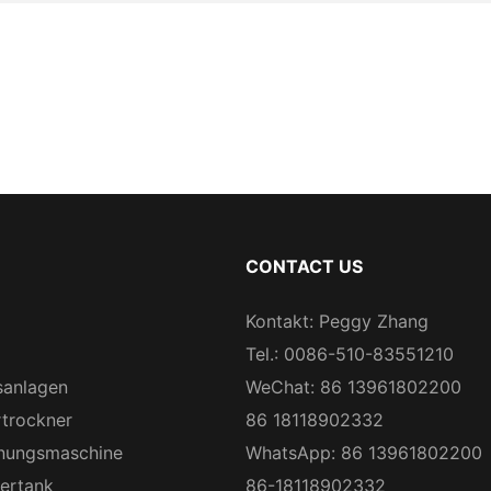
CONTACT US
Kontakt: Peggy Zhang
Tel.: 0086-510-83551210
sanlagen
WeChat: 86 13961802200
rtrockner
86 18118902332
nungsmaschine
WhatsApp: 86 13961802200
gertank
86-18118902332