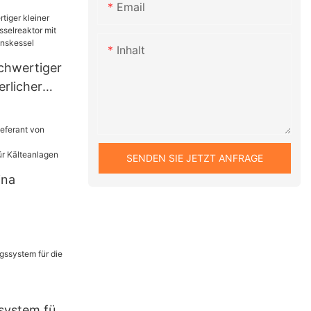
ver / V-
Email
V-
mit V-
Inhalt
chwertiger
erlicher
tor mit
kessel
SENDEN SIE JETZT ANFRAGE
ina
schen
chern für
ystem für