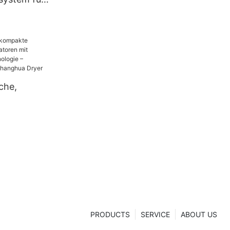
aft
che,
sanalysato
onstechnol
er aus China
er
PRODUCTS
SERVICE
ABOUT US