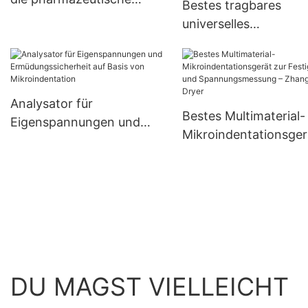
Bestes tragbares
Industrie | Zhanghua
universelles
Mikroindentationsger
zur Bewertung
mechanischer
Eigenschaften – Zha
Analysator für
Bestes Multimaterial-
Dryer
Eigenspannungen und
Mikroindentationsger
Ermüdungssicherheit auf
zur Festigkeits- und
Basis von
Spannungsmessung 
Mikroindentation
Zhanghua Dryer
DU MAGST VIELLEICHT