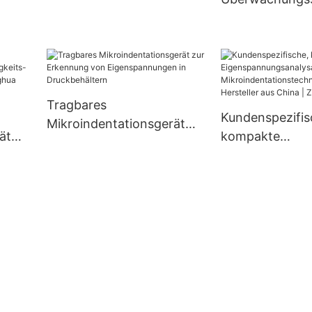
Trocknungsanlage mit
die Vorspannkr
Klingen
ät
nghua
Tragbares
Kundenspezifis
Mikroindentationsgerät
ät
kompakte
zur Erkennung von
Eigenspannung
Eigenspannungen in
–
ren mit
Druckbehältern
Mikroindentati
ogie – Herstell
| Zhanghua Dry