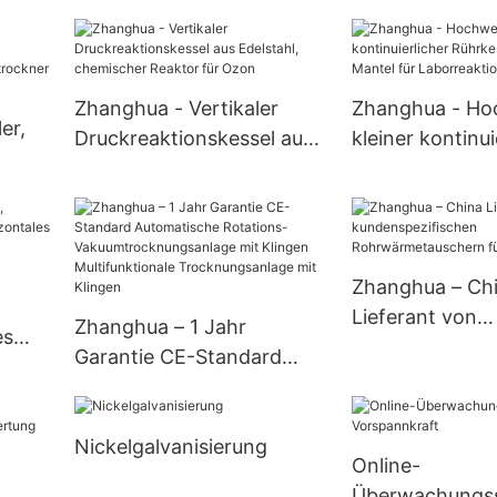
industrieller 10000-Liter-
Arzneimittelpul
Reaktor, säurebeständiger
Kegelmischer / 
Reaktor mit Mischer,
Mischmaschine 
biologischer
Effizienz
Zhanghua - Vertikaler
Zhanghua - Ho
er,
Fermentationstank
Druckreaktionskessel aus
kleiner kontinui
Edelstahl, chemischer
Rührkesselreak
Reaktor für Ozon
Mantel für
ns-
Laborreaktions
Zhanghua – Ch
Lieferant von
Zhanghua – 1 Jahr
es
kundenspezifi
Garantie CE-Standard
Rohrwärmetaus
Automatische Rotations-
Kälteanlagen
Vakuumtrocknungsanlage
it
Nickelgalvanisierung
mit Klingen
Online-
Multifunktionale
Überwachungss