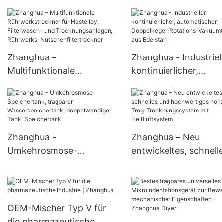
pharmazeutische
kontinuierliche
Inhaltsstoffe
Reaktionskessel
Rührnutschenfilter
Vakuumfilter
Zhanghua –
Zhanghua - Industriell
Rührnutschenfilter
Multifunktionale
kontinuierlicher,
Rührwerkstrockner für
automatischer
Hastelloy, Filterwasch-
Doppelkegel-Rotatio
und Trocknungsanlagen,
Vakuumtrockner aus
Rührwerks-
Edelstahl
Zhanghua -
Zhanghua – Neu
Nutschenfiltertrockner
Umkehrosmose-
entwickeltes, schnell
Speichertank, tragbarer
und hochwertiges
Wasserspeichertank,
horizontales Trog-
doppelwandiger Tank,
Trocknungssystem m
Speichertank
Heißluftsystem
OEM-Mischer Typ V für
die pharmazeutische