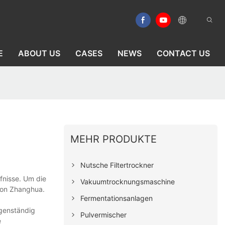
E
ABOUT US
CASES
NEWS
CONTACT US
MEHR PRODUKTE
Nutsche Filtertrockner
fnisse. Um die
Vakuumtrocknungsmaschine
 von Zhanghua.
Fermentationsanlagen
igenständig
Pulvermischer
e