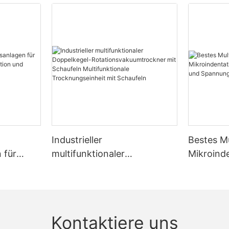
Industrieller
Bestes Mu
 für
multifunktionaler
Mikroind
tion,
Doppelkegel-
Festigkei
cknung
Rotationsvakuumtrockner
Spannun
mit Schaufeln
Zhanghua
Multifunktionale
Kontaktiere uns
Trocknungseinheit mit