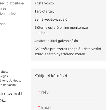
Kristályosító
ség biztosítása
n és
Tárolótartály
vjon minket
Bemélyedésvizsgáló
tóan
Előterhelési erő online monitorozó
rendszer
Javított nikkel galvanizálás
Csúszótalpra szerelt reagáló-kristályosító-
szűrő-szárító gyártórendszerek
Küldje el kérdését
Név
treszabott
os
zsdamentes
Email