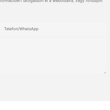
formációért látogasson el a weboldalra, vagy forduljon
Telefon/WhatsApp