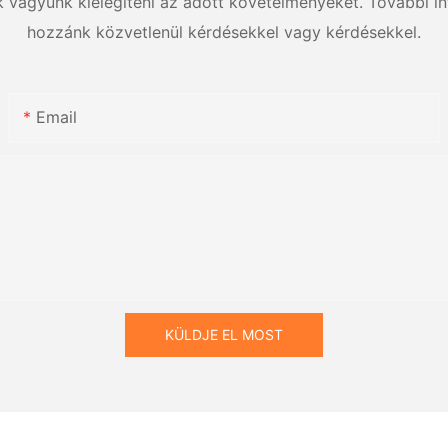
k vagyunk kielégíteni az adott követelményeket. További in
hozzánk közvetlenül kérdésekkel vagy kérdésekkel.
Email
KÜLDJE EL MOST