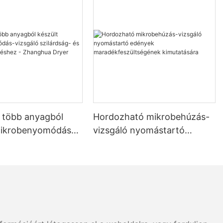
b több anyagból
Hordozható mikrobehúzás-
mikrobenyomódás-
vizsgáló nyomástartó
szilárdság- és
edények
égméréshez -
maradékfeszültségének
 Dryer
kimutatására