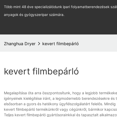
Több mint 48 éve specializálódunk ipari folyamatberendezések szál
anyagok és gyógyszeripar számára.
Zhanghua Dryer
kevert filmbepárló
kevert filmbepárló
Megalapítása óta arra összpontosítunk, hogy a legjobb termékeke
igényeinek kielégítése iránt, a legmodernebb berendezésekre és 
elsősorban a gyors és hatékony ügyfélszolgálatért felelős. Mindig 
kevert filmbepárló termékünkről vagy cégünkről, bármikor kapcso
Teljes kevert filmbepárló gyártósorainkkal és tapasztalt alkalmazo