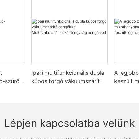
t
Ipari multifunkcionális dupla
A legjob
tó-szűrő-
kúpos forgó vákuumszárító
készült 
szerek
pengékkel Multifunkcionális
vizsgáló 
szárítóegység pengékkel
feszülts
Zhanghua
Lépjen kapcsolatba velünk