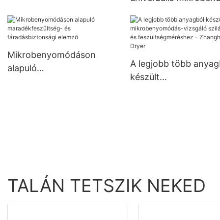
élelmiszer-feldolgozáshoz
vizsgáló gépészeti
Gyártó | Zhanghua
tulajdonságértékelés
Zhanghua Dryer
Mikrobenyomódáson
A legjobb több anyag
alapuló
készült
maradékfeszültség- és
mikrobenyomódás-
fáradásbiztonsági elemző
vizsgáló szilárdság- é
feszültségméréshez -
Zhanghua Dryer
TALÁN TETSZIK NEKED