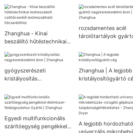
porlasztós szórószárí
kevert tartályreaktor
légáramlásos porlasz
reakcióüst
szórószárító, nem
centrifugális szórószá
rozsdamentes acél
Zhanghua - Kínai
szórószárító egység
tárolótartályok gyárt
beszállító hűtéstechnikai
nagykereskedelmi áro
testreszabott
Zhanghua
csőhőcserélő
testreszabható
gyógyszerészeti
Zhanghua | A legjobb
hőcserélőhöz
kristályosítás
kristályosítógyártó c
nagykereskedelmi áron |
Zhanghua
Egyedi multifunkcionális
A legjobb hordozhat
szárítóegység pengékkel
univerzális mikrobeh