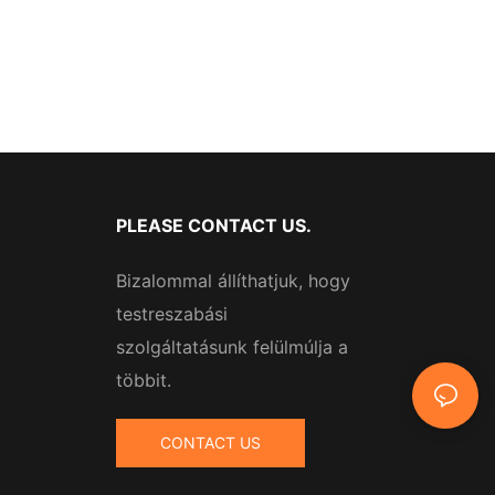
PLEASE CONTACT US.
Bizalommal állíthatjuk, hogy
testreszabási
szolgáltatásunk felülmúlja a
többit.
CONTACT US