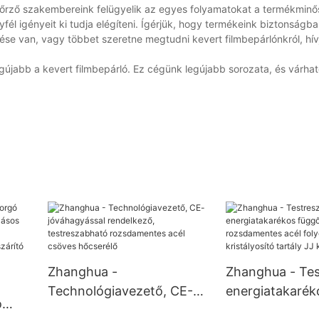
enőrző szakembereink felügyelik az egyes folyamatokat a termékminő
fél igényeit ki tudja elégíteni. Ígérjük, hogy termékeink biztonságba
rdése van, vagy többet szeretne megtudni kevert filmbepárlónkról, hí
gújabb a kevert filmbepárló. Ez cégünk legújabb sorozata, és várha
Zhanghua -
Zhanghua - Tes
Technológiavezető, CE-
energiatakarék
ó
jóváhagyással rendelkező,
függőleges ro