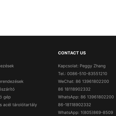
CONTACT US
dezések
Kapcsolat: Peggy Zhang
Tel.: 0086-510-83551210
erendezések
WeChat: 86 13961802200
őszárító
86 18118902332
ó gép
WhatsApp: 86 13961802200
acél tárolótartály
86-18118902332
WhatsApp: 1(805)869-8509