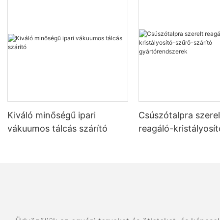
Kiváló minőségű ipari
Csúszótalpra szerel
vákuumos tálcás szárító
reagáló-kristályosí
szárító gyártórend