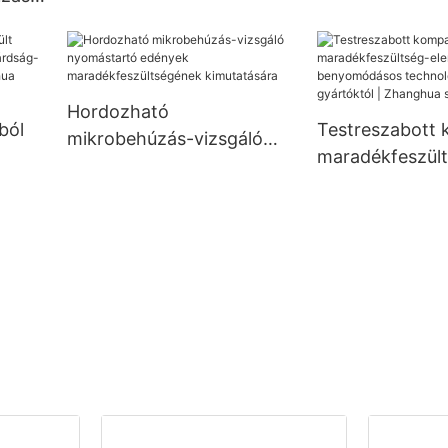
hez -
Hordozható
ból
Testreszabott
mikrobehúzás-vizsgáló
maradékfeszül
nyomástartó edények
elemző mikro-
maradékfeszültségének
s
benyomódásos
kimutatására
technológiával,
gyártóktól | Z
szárítógép