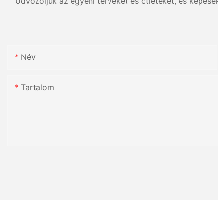
Üdvözöljük az egyéni terveket és ötleteket, és képese
Név
Tartalom