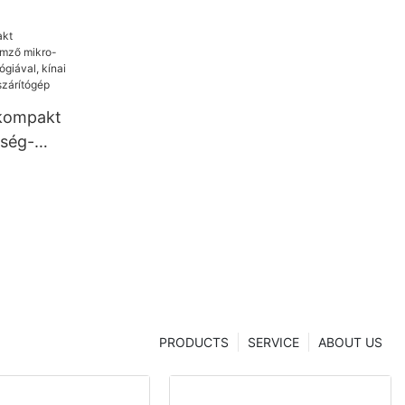
 kompakt
tség-
 kínai
hanghua
PRODUCTS
SERVICE
ABOUT US