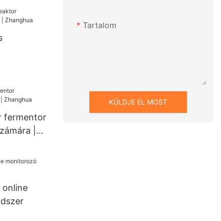
JJ típusú
rtály JJ
Tartalom
s
mi áron |
KÜLDJE EL MOST
 fermentor
számára |
 online
ndszer