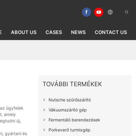
E
ABOUT US
CASES
NEWS
CONTACT US
TOVÁBBI TERMÉKEK
Nutsche szűrőszárító
 az ügyfelek
Vákuumszárító gép
t, amely
Fermentáló berendezések
egtudni új,
Porkeverő turmixgép
i, gyártani és