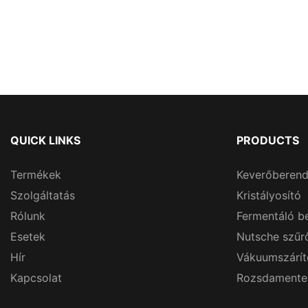
QUICK LINKS
PRODUCTS
Termékek
Keverőberen
Szolgáltatás
Kristályosító
Rólunk
Fermentáló b
Esetek
Nutsche szűr
Hír
Vákuumszárít
Kapcsolat
Rozsdamentes 