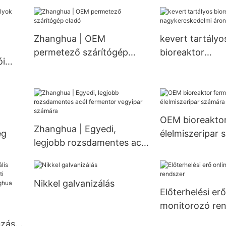
tó,
testreszabható
acél folyékony 
tós
rozsdamentes acél csöves
kristályosító ta
hőcserélő
kristályosító
Zhanghua | OEM
kevert tartályo
rító,
permetező szárítógép
bioreaktor
ói
eladó
nagykereskedel
n |
Zhanghua
OEM bioreaktor
Zhanghua | Egyedi,
ég
élelmiszeripar 
legjobb rozsdamentes acél
Zhanghua
fermentor vegyipar
számára
Nikkel galvanizálás
Előterhelési erő
monitorozó re
ó
úzás-