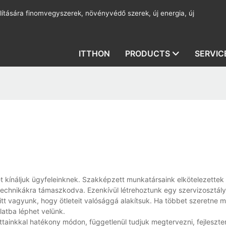
lítására finomvegyszerek, növényvédő szerek, új energia, új
ITTHON
PRODUCTS
SERVIC
t kínáljuk ügyfeleinknek. Szakképzett munkatársaink elkötelezettek
technikákra támaszkodva. Ezenkívül létrehoztunk egy szervizosztály
itt vagyunk, hogy ötleteit valósággá alakítsuk. Ha többet szeretne m
latba léphet velünk.
ttainkkal hatékony módon, függetlenül tudjuk megtervezni, fejleszten