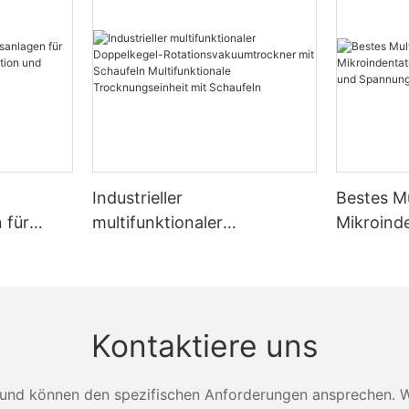
Industrieller
Bestes Mu
 für
multifunktionaler
Mikroind
tion,
Doppelkegel-
Festigkei
cknung
Rotationsvakuumtrockner
Spannun
mit Schaufeln
Zhanghua
Multifunktionale
Kontaktiere uns
Trocknungseinheit mit
Schaufeln
und können den spezifischen Anforderungen ansprechen. Wei