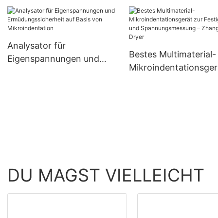
Trocknungsanlage mit
Mikroindentationsger
Messern für die
zur Bewertung
Lebensmittelverarbeitung
mechanischer
– Hersteller | Zhanghua
Eigenschaften – Zha
Analysator für
Bestes Multimaterial-
Dryer
Eigenspannungen und
Mikroindentationsger
Ermüdungssicherheit auf
zur Festigkeits- und
Basis von
Spannungsmessung 
Mikroindentation
Zhanghua Dryer
DU MAGST VIELLEICHT