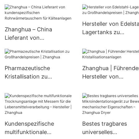
Rotationszerstäuber-
Rührkesselreaktor aus
Sprühtrockner,
Edelstahl
Luftstromzerstäubun
Hersteller von Edelsta
Sprühtrockner, nicht-
Zhanghua – China
Lagertanks zu
zentrifugaler
Lieferant von
Großhandelspreisen |
Sprühtrockner,
kundenspezifischen
Zhanghua
Sprühtrocknungseinh
Rohrwärmetauschern für
Kälteanlagen
Pharmazeutische
Zhanghua | Führende
Kristallisation zu
Hersteller von
Großhandelspreisen |
Kristallisationsanlage
Zhanghua
Kundenspezifische
Bestes tragbares
multifunktionale
universelles