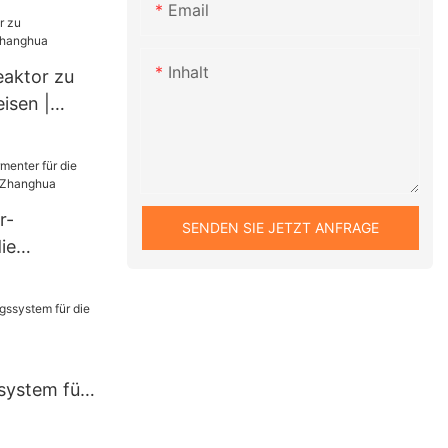
Email
tahl-
tallisator
-
Inhalt
eaktor zu
isen |
r-
SENDEN SIE JETZT ANFRAGE
ie
ustrie |
ystem für
aft