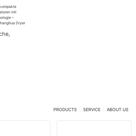
che,
sanalysato
onstechnol
er aus China
er
PRODUCTS
SERVICE
ABOUT US