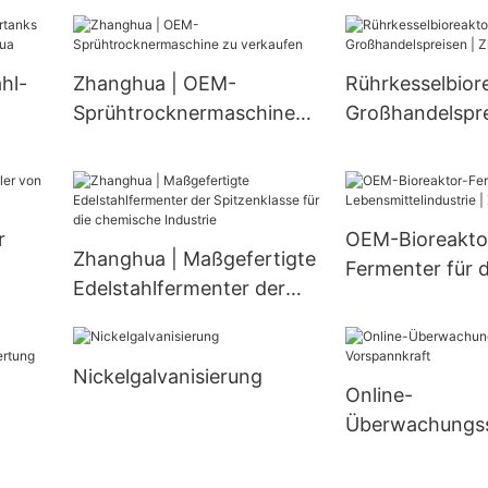
vertikaler Edels
Edelstahl-
Flüssigkeitskris
Rohrwärmetauscher
gs-
vom Typ JJ JJ
hl-
Zhanghua | OEM-
Rührkesselbior
Kristallisator
Sprühtrocknermaschine
Großhandelspre
zu verkaufen
Zhanghua
eit
r
OEM-Bioreakto
Zhanghua | Maßgefertigte
Fermenter für d
Edelstahlfermenter der
n
Lebensmittelind
Spitzenklasse für die
Zhanghua
chemische Industrie
Nickelgalvanisierung
Online-
Überwachungss
die Vorspannkr