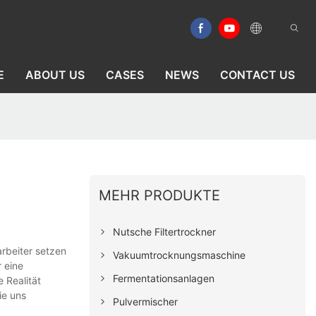
E
ABOUT US
CASES
NEWS
CONTACT US
MEHR PRODUKTE
Nutsche Filtertrockner
arbeiter setzen
Vakuumtrocknungsmaschine
 eine
Fermentationsanlagen
 Realität
ie uns
Pulvermischer