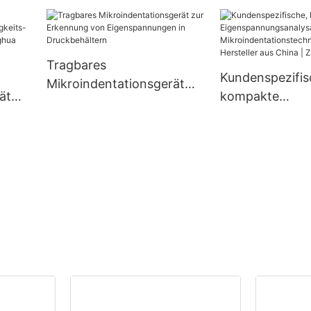
ät
nghua
Tragbares
Kundenspezifis
Mikroindentationsgerät
ät
kompakte
zur Erkennung von
Eigenspannung
Eigenspannungen in
–
ren mit
Druckbehältern
Mikroindentati
ogie – Herstell
| Zhanghua Dry