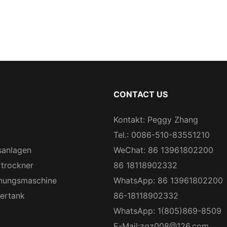
CONTACT US
Kontakt: Peggy Zhang
Tel.: 0086-510-83551210
sanlagen
WeChat: 86 13961802200
rtrockner
86 18118902332
nungsmaschine
WhatsApp: 86 13961802200
gertank
86-18118902332
WhatsApp: 1(805)869-8509
E-Mail:
zqz008@126.com
，