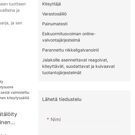
Kiteyttäjä
seen tuotteen
allisina ja
Varastosäiliö
arja, ja sen
Painumatesti
Esikuormitusvoiman online-
valvontajärjestelmä
Parannettu nikkeligalvanointi
Jalaksille asennettavat reagoivat,
kiteyttävät, suodattavat ja kuivaavat
tuotantojärjestelmät
Lähetä tiedustelu
tälöity
Nimi
inen