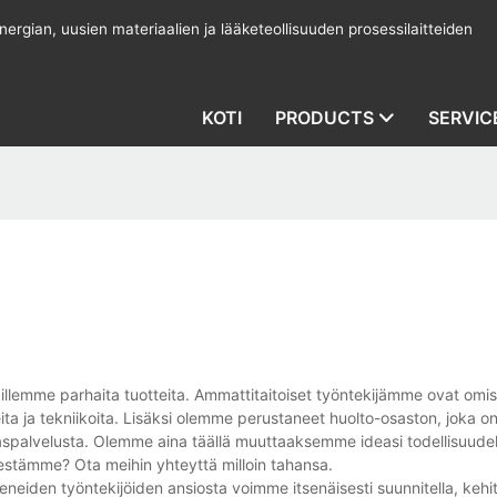
rgian, uusien materiaalien ja lääketeollisuuden prosessilaitteiden
KOTI
PRODUCTS
SERVIC
illemme parhaita tuotteita. Ammattitaitoiset työntekijämme ovat omi
ta ja tekniikoita. Lisäksi olemme perustaneet huolto-osaston, joka o
kaspalvelusta. Olemme aina täällä muuttaaksemme ideasi todellisuude
sestämme? Ota meihin yhteyttä milloin tahansa.
eneiden työntekijöiden ansiosta voimme itsenäisesti suunnitella, kehi