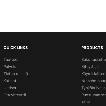
QUICK LINKS
PRODUCTS
Tuotteet
Sekoituslaitte
Palvelu
Kiteyttäjä
Tietoa meistä
Käymislaittee
Kotelot
Nutsche-suod
Uutiset
Tyhjiökuivau
Ota yhteyttä
Ruostumattom
säiliö