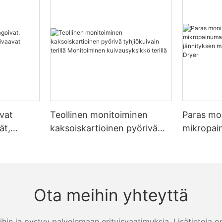
avat
Teollinen monitoiminen
Paras mo
ät,
kaksoiskartioinen pyörivä
mikropai
aavat
tyhjiökuivain terillä
lujuuden 
t
Monitoiminen
mittaami
kuivausyksikkö terillä
Dryer
Ota meihin yhteyttä
ihin ja pystyy palvelemaan erityisvaatimuksia. Lisätietoja o