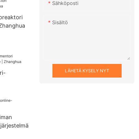
Sähköposti
sta
istettu
oreaktori
J-tyyppinen
Sisältö
 Zhanghua
J-kiteyttäjä
LÄHETÄ KYSELY NYT
i-
suudelle |
oiman
järjestelmä