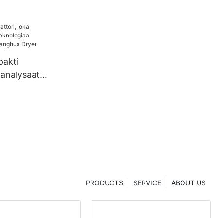
pakti
sanalysaatt
ä
eknologiaa
lta |
r
PRODUCTS
SERVICE
ABOUT US