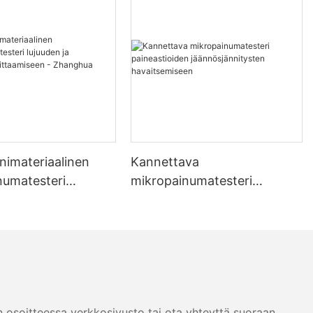
nimateriaalinen
Kannettava
numatesteri
mikropainumatesteri
ja jännityksen
paineastioiden
seen - Zhanghua
jäännösjännitysten
havaitsemiseen
n osoitteessa verkkosivusto tai ota yhteyttä suoraan