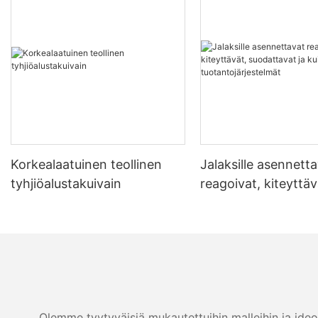
Korkealaatuinen teollinen
Jalaksille asennett
tyhjiöalustakuivain
reagoivat, kiteyttäv
suodattavat ja kuiv
tuotantojärjestelmä
Olemme tyytyväisiä mukautettuihin malleihin ja ideo