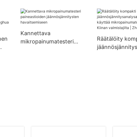
ntiin
Kannettava
nen
Räätälöity kom
mikropainumatesteri
jäännösjännity
paineastioiden
n
ori, joka käyttä
jäännösjännitysten
ghua
mikropainumat
havaitsemiseen
Kiinan valmistaji
Zhanghua Drye