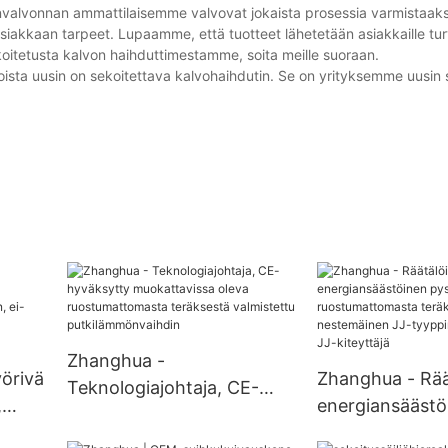
adunvalvonnan ammattilaisemme valvovat jokaista prosessia varmistaak
siakkaan tarpeet. Lupaamme, että tuotteet lähetetään asiakkaille turv
ekoitetusta kalvon haihduttimestamme, soita meille suoraan.
oista uusin on sekoitettava kalvohaihdutin. Se on yrityksemme uusin s
Zhanghua -
örivä
Zhanghua - Rää
Teknologiajohtaja, CE-
,
energiansäästö
hyväksytty muokattavissa
ihkuk
pystysuora
oleva ruostumattomasta