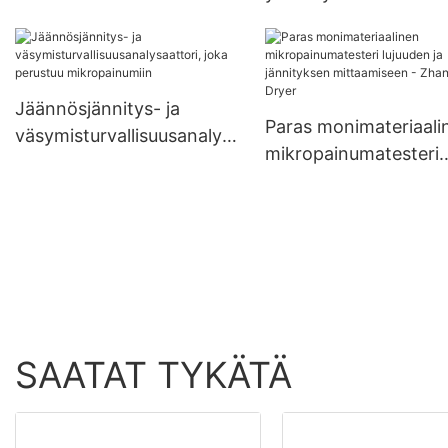
elintarvikkeiden
mikropainumatesteri
jalostukseen Valmistaja |
mekaanisten
Zhanghua
ominaisuuksien arvioi
- Zhanghua Dryer
Jäännösjännitys- ja
Paras monimateriaali
väsymisturvallisuusanalysa
mikropainumatesteri
attori, joka perustuu
lujuuden ja jännitykse
mikropainumiin
mittaamiseen - Zhan
Dryer
SAATAT TYKÄTÄ