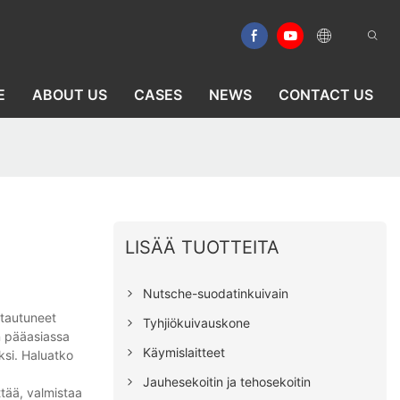
E
ABOUT US
CASES
NEWS
CONTACT US
LISÄÄ TUOTTEITA
Nutsche-suodatinkuivain
stautuneet
Tyhjiökuivauskone
n pääasiassa
Käymislaitteet
ksi. Haluatko
Jauhesekoitin ja tehosekoitin
ttää, valmistaa