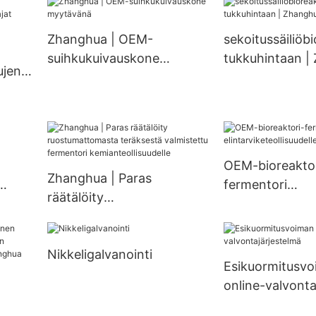
ruostumattoma
teräksestä valmistettu
ain,
teräksestä valm
putkilämmönvaihdin
Zhanghua | OEM-
sekoitussäiliöbi
nestemäinen J
suihkukuivauskone
tukkuhintaan |
kiteytyssäiliö J
ujen
myytävänä
ghua
OEM-bioreaktor
Zhanghua | Paras
fermentori
räätälöity
elintarviketeolli
ruostumattomasta
Zhanghua
teräksestä valmistettu
Nikkeligalvanointi
fermentori
Esikuormitusv
kemianteollisuudelle
online-valvonta