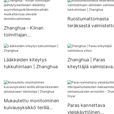
uivain, ei-
korkeapaineinen
keskipakoissuihkukuiv
sekoitussäiliöreaktori
suihkukuivausyksikkö
Ruostumattomasta
teräksestä valmistett
Zhanghua - Kiinan
säiliöiden valmistajat
toimittajan
tukkuhintaan | Zhan
jäähdytyslaitteiden
räätälöity
suunnitteluputkilämmönvai
Lääkkeiden kiteytys
Zhanghua | Paras
hdin muokattavissa
tukkuhintaan | Zhanghua
kiteyttäjiä valmistava
olevalle lämmönvaihtimelle
yritys
Mukautettu monitoiminen
Paras kannettava
kuivausyksikkö terillä
yleiskäyttöinen