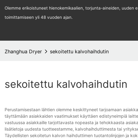
Olemme erikoistuneet hienokemikaalien, torjunta-aineiden, uuden ene
toimittamiseen yli 48 vuoden ajan.
Zhanghua Dryer
sekoitettu kalvohaihdutin
sekoitettu kalvohaihdutin
Perustamisestaan ​​lähtien olemme keskittyneet tarjoamaan asiakka
täyttämään asiakkaiden vaatimukset käyttäen edistyneimpiä laittei
vastuussa asiakkaille tarjottavasta nopeasta ja tehokkaasta asia
lisätietoja uudesta tuotteestamme, kalvohaihduttimesta tai yrityk
Täydellisten sekoitetun kalvon haihduttimen tuotantolinjojen ja kok