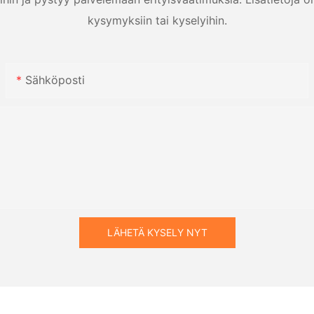
kysymyksiin tai kyselyihin.
Sähköposti
LÄHETÄ KYSELY NYT