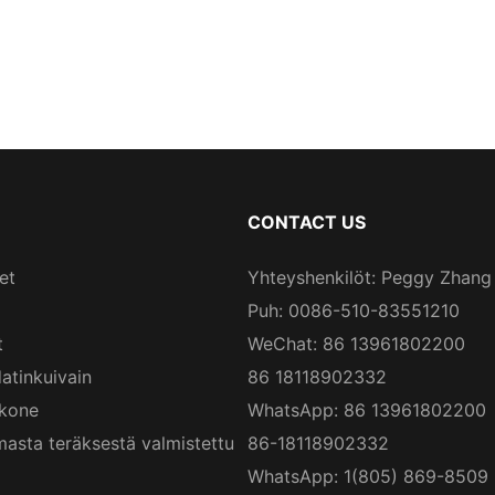
CONTACT US
et
Yhteyshenkilöt: Peggy Zhang
Puh: 0086-510-83551210
t
WeChat: 86 13961802200
atinkuivain
86 18118902332
skone
WhatsApp: 86 13961802200
asta teräksestä valmistettu
86-18118902332
WhatsApp: 1(805) 869-8509