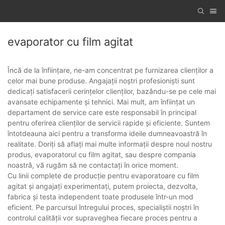
evaporator cu film agitat
Încă de la înființare, ne-am concentrat pe furnizarea clienților a
celor mai bune produse. Angajații noștri profesioniști sunt
dedicați satisfacerii cerințelor clienților, bazându-se pe cele mai
avansate echipamente și tehnici. Mai mult, am înființat un
departament de service care este responsabil în principal
pentru oferirea clienților de servicii rapide și eficiente. Suntem
întotdeauna aici pentru a transforma ideile dumneavoastră în
realitate. Doriți să aflați mai multe informații despre noul nostru
produs, evaporatorul cu film agitat, sau despre compania
noastră, vă rugăm să ne contactați în orice moment.
Cu linii complete de producție pentru evaporatoare cu film
agitat și angajați experimentați, putem proiecta, dezvolta,
fabrica și testa independent toate produsele într-un mod
eficient. Pe parcursul întregului proces, specialiștii noștri în
controlul calității vor supraveghea fiecare proces pentru a