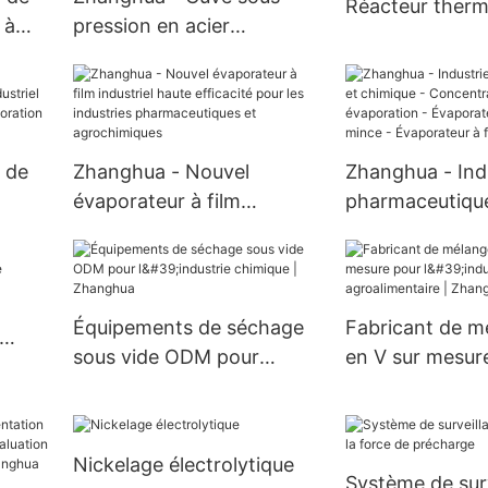
Réacteur ther
 à
pression en acier
enzymatique à 
inoxydable 316L avec
quartz à cuve a
res
agitation, cuve de mélange
automatique, c
uban
et cuve de fermentation
réaction.
biologique
 de
Zhanghua - Nouvel
Zhanghua - Ind
évaporateur à film
pharmaceutique
 sur
industriel haute efficacité
chimique - Con
par
pour les industries
par évaporation
,
pharmaceutiques et
Évaporateur à 
agrochimiques
mince - Évapora
Équipements de séchage
Fabricant de m
mince
sous vide ODM pour
en V sur mesur
l'industrie chimique |
l'industrie agro
Zhanghua
| Zhanghua
Nickelage électrolytique
Système de sur