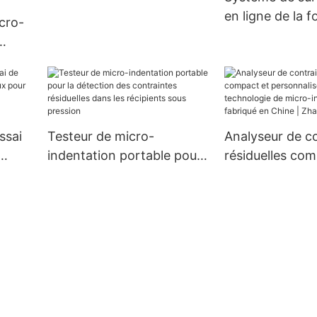
en ligne de la f
icro-
précharge
tion
iques
ssai
Testeur de micro-
Analyseur de c
indentation portable pour
résiduelles com
la
la détection des
personnalisé uti
ce et
contraintes résiduelles
technologie de
dans les récipients sous
indentation, fa
pression
Chine | Zhangh