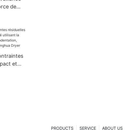
orce de
ontraintes
pact et
lisant la
 micro-
briqué en
ua Dryer
PRODUCTS
SERVICE
ABOUT US