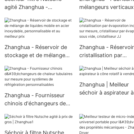
agité Zhanghua -
mélangeurs verticaux
Homologué CE, en titane
double ruban en acier
et Hastelloy, pour
inoxydable pour poud
opérations critiques.
et de mélangeurs à r
Sécheur-filtre Nutsche
conique
Zhanghua - Réservoir de
Zhanghua - Réservoir
agité ANFD.
stockage et de mélange
cristallisation par
de liquides mobile en acier
évaporation industriel
inoxydable,
mesure, cristalliseur 
personnalisable et au
évaporation sous vide
Zhanghua | Meilleur
meilleur prix
cristalliseur JJ
séchoir à aspirateur à
Zhanghua - Fournisseur
cône rotatif à vendre
chinois d'échangeurs de
chaleur tubulaires sur
mesure pour systèmes de
réfrigération
Séchoir à filtre Nutsche