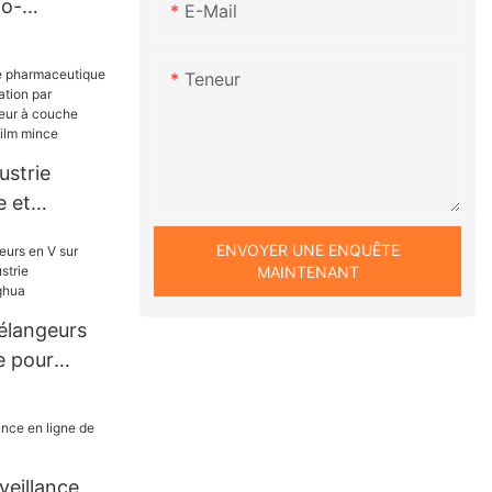
mo-
E-Mail
éthanol en
gitée
Teneur
uve de
ustrie
 et
centration
ENVOYER UNE ENQUÊTE
 -
MAINTENANT
couche
teur à film
élangeurs
e pour
alimentaire
veillance