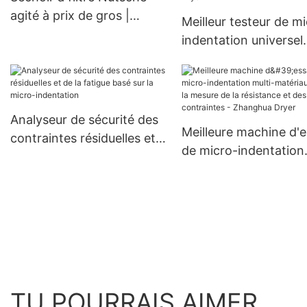
personnalisables
agité à prix de gros |
Meilleur testeur de m
Zhanghua1
indentation universel
portable pour l'évalua
des propriétés mécan
- Zhanghua Dryer
Analyseur de sécurité des
Meilleure machine d'e
contraintes résiduelles et
de micro-indentation
de la fatigue basé sur la
multi-matériaux pour 
micro-indentation
mesure de la résistan
des contraintes -
Zhanghua Dryer
TU POURRAIS AIMER