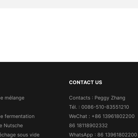
CONTACT US
de mélange
Contacts : Peggy Zhang
Tél. : 0086-510-83551210
e fermentation
WeChat : +86 13961802200
re Nutsche
86 18118902332
échage sous vide
WhatsApp : 86 13961802200