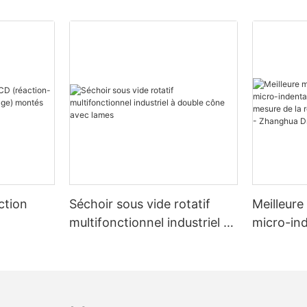
ction
Séchoir sous vide rotatif
Meilleure
multifonctionnel industriel à
micro-ind
tion-
double cône avec lames
matériau
r châssis
la résist
contrain
Dryer