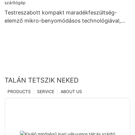
Testreszabott kompakt maradékfeszültség-
elemző mikro-benyomódásos technológiával,
kínai gyártóktól | Zhanghua szárítógép
TALÁN TETSZIK NEKED
PRODUCTS
SERVICE
ABOUT US