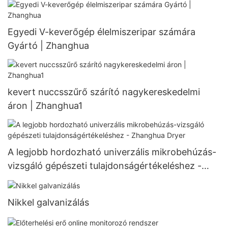
Egyedi V-keverőgép élelmiszeripar számára
Gyártó | Zhanghua
kevert nuccsszűrő szárító nagykereskedelmi
áron | Zhanghua1
A legjobb hordozható univerzális mikrobehúzás-
vizsgáló gépészeti tulajdonságértékeléshez -
Zhanghua Dryer
Nikkel galvanizálás