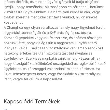
időben történik, és minden ügyfél igényeit ki tudja elégíteni.
Ígérjük, hogy termékeink biztonságban és sértetlenül kerülnek
kiszállításra ügyfeleinkhez. Ha bármilyen kérdése van, vagy
többet szeretne megtudni cstr tartályunkról, hívjon minket
közvetlenül.
A Zhanghua egy olyan vállalkozás, amely nagy figyelmet fordít
a gyártási technológiák és a K+F erősség fejlesztésére.
Korszerű gépekkel vagyunk felszerelve, és számos részleget
hoztunk létre, hogy kielégítsük a nagyszámú ügyfél eltérő
igényeit. Például saját szervizosztályunk van, amely rendkívül
hatékony értékesítés utáni szolgáltatást tud nyújtani az
ügyfeleknek. Szervizes munkatársaink mindig készen állnak,
hogy kiszolgálják a különböző országokból és régiókból érkező
ügyfeleket, és készséggel válaszolnak minden kérdésre. Ha
üzleti lehetőségeket keres, vagy érdeklődik a Cstr tartályunk
iránt, vegye fel velünk a kapcsolatot.
Kapcsolódó Termékek