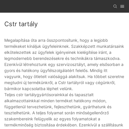
Cstr tartály
Megalapítása óta arra összpontosítunk, hogy a legjobb
termékeket kínáljuk ügyfeleinknek. Szakképzett munkatársaink
elkötelezettek az ügyfelek igényeinek kielégítése iránt, a
legmodernebb berendezésekre és technikákra támaszkodva.
Ezenkívül létrehoztunk egy szervizosztályt, amely elsősorban a
gyors és hatékony ügyfélszolgálatért felelős. Mindig itt
vagyunk, hogy ötleteit valósággá alakítsuk. Ha többet szeretne
megtudni új termékünkről, a Cstr tartályról vagy cégünkről,
bármikor kapcsolatba léphet velünk.
Teljes cstr tartálygyártósorainkkal és tapasztalt
alkalmazottainkkal minden terméket hatékony módon,
függetlenül tervezhetünk, fejleszthetünk, gyárthatunk és
tesztelhetünk. A teljes folyamat során minőségellenőrző
szakembereink felügyelik az egyes folyamatokat a
termékminőség biztosítása érdekében. Ezenkívül a szállításunk