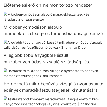
Előterhelési erő online monitorozó rendszer
Mikrobenyomódáson alapuló
maradékfeszültség- és fáradásbiztonsági elemző
A legjobb több anyagból készült
mikrobenyomódás-vizsgáló szilárdság- és
feszültségméréshez - Zhanghua Dryer
Hordozható mikrobehúzás-vizsgáló nyomástartó
edények maradékfeszültségének kimutatására