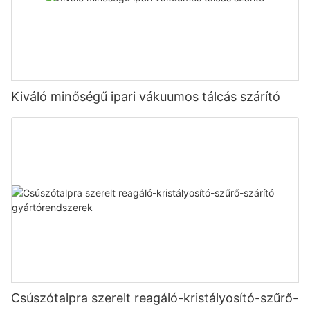
Kiváló minőségű ipari vákuumos tálcás szárító
Csúszótalpra szerelt reagáló-kristályosító-szűrő-