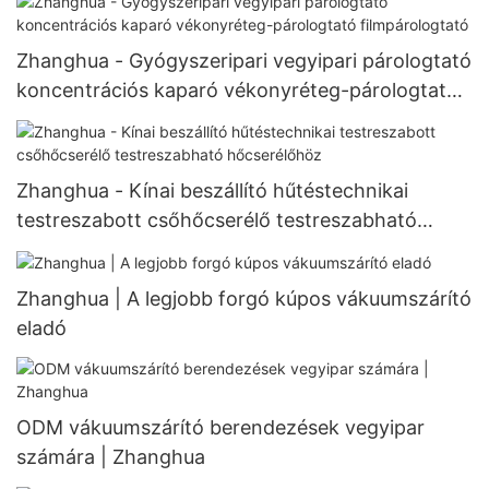
Zhanghua - Gyógyszeripari vegyipari párologtató
koncentrációs kaparó vékonyréteg-párologtató
filmpárologtató
Zhanghua - Kínai beszállító hűtéstechnikai
testreszabott csőhőcserélő testreszabható
hőcserélőhöz
Zhanghua | A legjobb forgó kúpos vákuumszárító
eladó
ODM vákuumszárító berendezések vegyipar
számára | Zhanghua