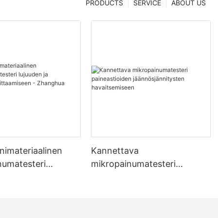
PRODUCTS
SERVICE
ABOUT US
nimateriaalinen
Kannettava
numatesteri
mikropainumatesteri
ja jännityksen
paineastioiden
seen - Zhanghua
jäännösjännitysten
havaitsemiseen