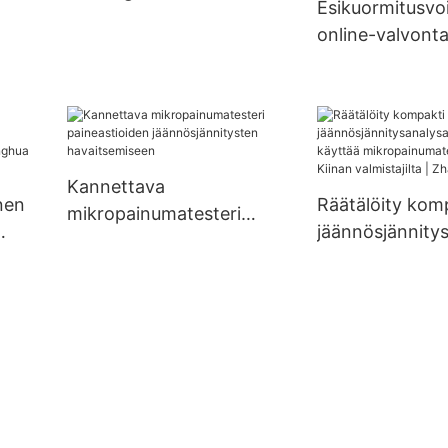
Esikuormitusv
online-valvonta
ntiin
Kannettava
nen
Räätälöity kom
mikropainumatesteri
jäännösjännity
paineastioiden
n
ori, joka käyttä
jäännösjännitysten
ghua
mikropainumat
havaitsemiseen
Kiinan valmistaji
Zhanghua Drye