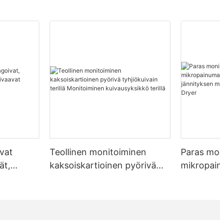
avat
Teollinen monitoiminen
Paras mo
ät,
kaksoiskartioinen pyörivä
mikropai
aavat
tyhjiökuivain terillä
lujuuden 
t
Monitoiminen
mittaami
kuivausyksikkö terillä
Dryer