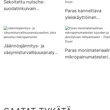
Sekoitettu nutsche-
hdin muokattavissa
suodatinkuivain
Paras kannettava
olevalle lämmönvaihtimelle
tukkuhintaan | Zhanghua1
yleiskäyttöinen
mikropainumatesteri
mekaanisten
ominaisuuksien arvioi
- Zhanghua Dryer
Jäännösjännitys- ja
Paras monimateriaali
väsymisturvallisuusanalysa
mikropainumatesteri
attori, joka perustuu
lujuuden ja jännitykse
mikropainumiin
mittaamiseen - Zhan
Dryer