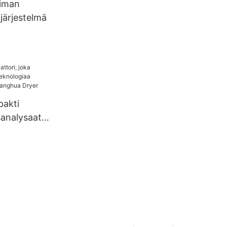
oiman
järjestelmä
pakti
sanalysaatt
ä
eknologiaa
lta |
r