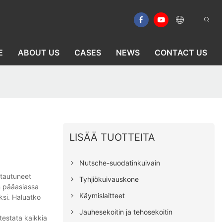
E
ABOUT US
CASES
NEWS
CONTACT US
LISÄÄ TUOTTEITA
Nutsche-suodatinkuivain
stautuneet
Tyhjiökuivauskone
n pääasiassa
Käymislaitteet
ksi. Haluatko
Jauhesekoitin ja tehosekoitin
 testata kaikkia