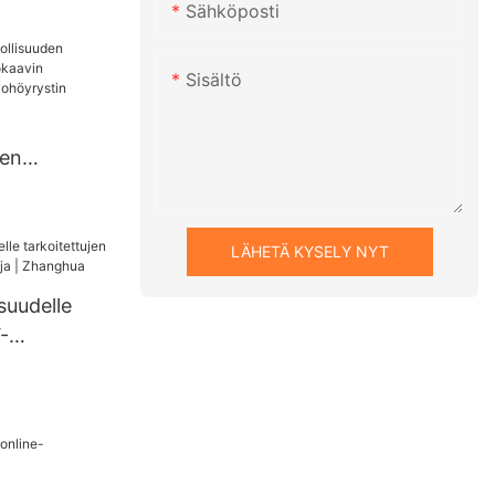
sen
Sähköposti
eaktorin
n
Sisältö
den
ntraatioka
stinkalvoh
LÄHETÄ KYSELY NYT
isuudelle
-
mistaja |