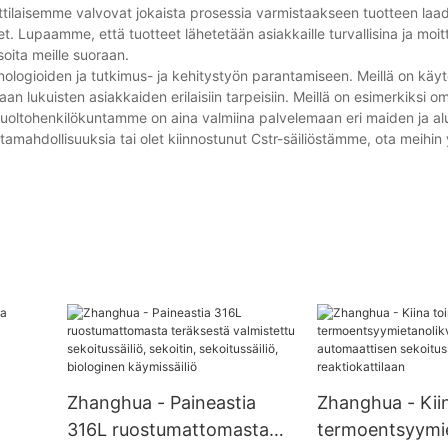
tilaisemme valvovat jokaista prosessia varmistaakseen tuotteen laad
t. Lupaamme, että tuotteet lähetetään asiakkaille turvallisina ja moit
soita meille suoraan.
eknologioiden ja tutkimus- ja kehitystyön parantamiseen. Meillä on k
 lukuisten asiakkaiden erilaisiin tarpeisiin. Meillä on esimerkiksi o
. Huoltohenkilökuntamme on aina valmiina palvelemaan eri maiden ja a
ntamahdollisuuksia tai olet kiinnostunut Cstr-säiliöstämme, ota meihin 
Zhanghua - Paineastia
Zhanghua - Kiin
316L ruostumattomasta
termoentsyymie