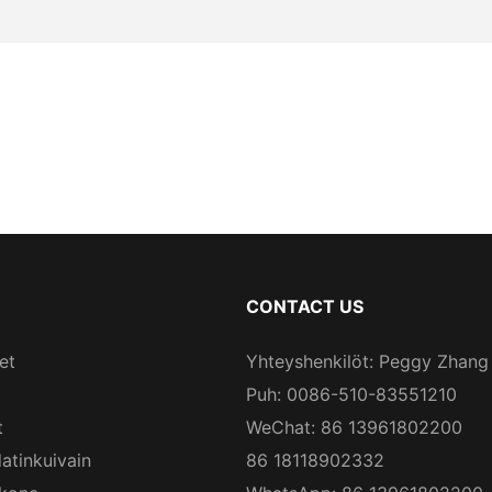
CONTACT US
et
Yhteyshenkilöt: Peggy Zhang
Puh: 0086-510-83551210
t
WeChat: 86 13961802200
atinkuivain
86 18118902332