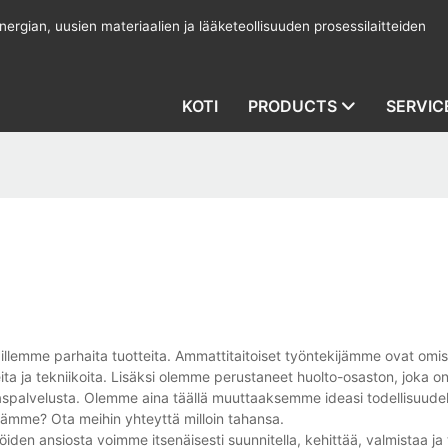
rgian, uusien materiaalien ja lääketeollisuuden prosessilaitteiden
KOTI
PRODUCTS
SERVIC
illemme parhaita tuotteita. Ammattitaitoiset työntekijämme ovat omi
ta ja tekniikoita. Lisäksi olemme perustaneet huolto-osaston, joka o
kaspalvelusta. Olemme aina täällä muuttaaksemme ideasi todellisuude
stämme? Ota meihin yhteyttä milloin tahansa.
jöiden ansiosta voimme itsenäisesti suunnitella, kehittää, valmistaa ja