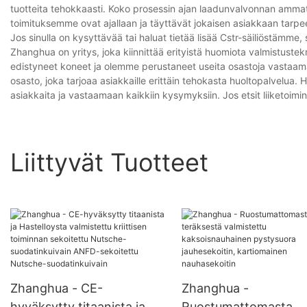
tuotteita tehokkaasti. Koko prosessin ajan laadunvalvonnan ammat
toimituksemme ovat ajallaan ja täyttävät jokaisen asiakkaan tarpee
Jos sinulla on kysyttävää tai haluat tietää lisää Cstr-säiliöstämme, 
Zhanghua on yritys, joka kiinnittää erityistä huomiota valmistust
edistyneet koneet ja olemme perustaneet useita osastoja vastaamaan
osasto, joka tarjoaa asiakkaille erittäin tehokasta huoltopalvelua
asiakkaita ja vastaamaan kaikkiin kysymyksiin. Jos etsit liiketoimi
Liittyvät Tuotteet
Zhanghua - CE-
Zhanghua -
hyväksytty titaanista ja
Ruostumattomasta