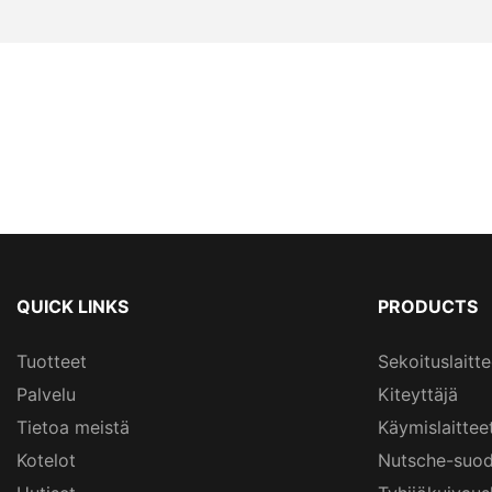
QUICK LINKS
PRODUCTS
Tuotteet
Sekoituslaitte
Palvelu
Kiteyttäjä
Tietoa meistä
Käymislaittee
Kotelot
Nutsche-suod