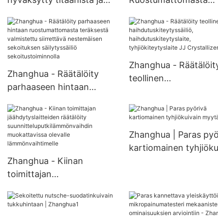
Hastelloysta valmistettu
teräksestä valmistett
kriittisen toiminnan
kaksoisnauhainen
sekoitettu Nutsche-
pystysuora jauhesekoi
suodatinkuivain ANFD-
kartiomainen
Zhanghua - Räätälöit
sekoitettu Nutsche-
nauhasekoitin
Zhanghua - Räätälöity
teollinen
suodatinkuivain
parhaaseen hintaan
haihdutuskiteytyssäili
ruostumattomasta
haihdutuskiteytyslaite
teräksestä valmistettu
tyhjiökiteytyslaite JJ
siirrettävä nestemäisen
Crystallizer
Zhanghua | Paras pyö
sekoituksen säilytyssäiliö
kartiomainen tyhjiöku
sekoitustoiminnolla
Zhanghua - Kiinan
myytävänä
toimittajan
jäähdytyslaitteiden
räätälöity
suunnitteluputkilämmönvai