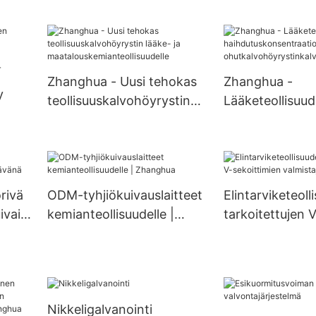
teräksestä valmistettu
tsi-automaatti
u
sekoitussäiliö, sekoitin,
sekoitussäiliör
sekoitussäiliö, biologinen
reaktiokattilaa
tin,
käymissäiliö
Zhanghua - Uusi tehokas
Zhanghua -
y
teollisuuskalvohöyrystin
Lääketeollisuu
lääke- ja
haihdutuskonse
ö,
maatalouskemianteollisuud
avin
,
elle
ohutkalvohöyry
öyrystin
rivä
ODM-tyhjiökuivauslaitteet
Elintarviketeoll
ivain
kemianteollisuudelle |
tarkoitettujen V
Zhanghua
sekoittimien val
Zhanghua
Nikkeligalvanointi