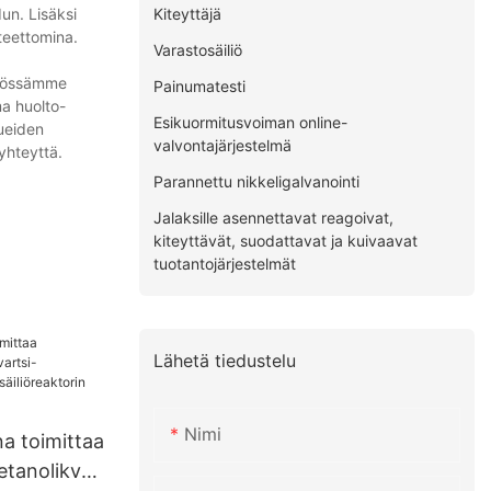
Kiteyttäjä
un. Lisäksi
teettomina.
Varastosäiliö
äytössämme
Painumatesti
ma huolto-
Esikuormitusvoiman online-
lueiden
valvontajärjestelmä
yhteyttä.
Parannettu nikkeligalvanointi
Jalaksille asennettavat reagoivat,
kiteyttävät, suodattavat ja kuivaavat
tuotantojärjestelmät
Lähetä tiedustelu
Nimi
a toimittaa
tanolikvar