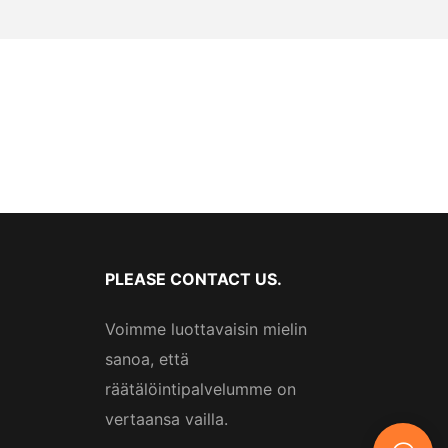
PLEASE CONTACT US.
Voimme luottavaisin mielin
sanoa, että
räätälöintipalvelumme on
vertaansa vailla.