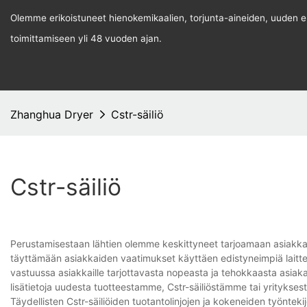
Olemme erikoistuneet hienokemikaalien, torjunta-aineiden, uuden ene
toimittamiseen yli 48 vuoden ajan.
Zhanghua Dryer
Cstr-säiliö
Cstr-säiliö
Perustamisestaan ​​lähtien olemme keskittyneet tarjoamaan asiakka
täyttämään asiakkaiden vaatimukset käyttäen edistyneimpiä laittei
vastuussa asiakkaille tarjottavasta nopeasta ja tehokkaasta asia
lisätietoja uudesta tuotteestamme, Cstr-säiliöstämme tai yritykse
Täydellisten Cstr-säiliöiden tuotantolinjojen ja kokeneiden työnteki