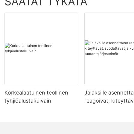
SAATAT TYKÄTÄ
Korkealaatuinen teollinen
Jalaksille asennett
tyhjiöalustakuivain
reagoivat, kiteyttäv
suodattavat ja kuiv
tuotantojärjestelmä