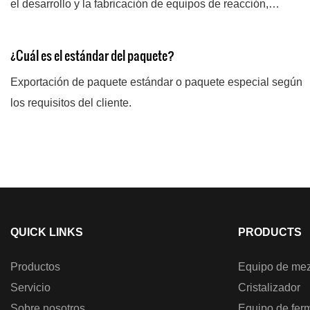
el desarrollo y la fabricación de equipos de reacción,
cristalización, filtración y secado. Nuestros equipos de
ingeniería se utilizan no solo en la industria farmacéutica,
¿Cuál es el estándar del paquete?
sino también en la química fina, pesticidas, nuevas
Exportación de paquete estándar o paquete especial según
energías, nuevos materiales y otras industrias.
los requisitos del cliente.
Personalizamos soluciones integrales de equipos de
reacción, cristalización, filtración y secado para nuestros
clientes.
QUICK LINKS
PRODUCTS
Productos
Equipo de mez
Servicio
Cristalizador
Sobre nosotros
Equipo de fer