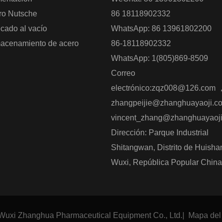
tro Nutsche
86 18118902332
cado al vacío
WhatsApp: 86 13961802200
acenamiento de acero
86-18118902332
WhatsApp: 1(805)869-8509
Correo
electrónico:
zqz008@126.com
zhangpeijie@zhanghuayaoji.c
vincent_zhang@zhanghuayaoj
Dirección: Parque Industrial
Shitangwan, Distrito de Huisha
Wuxi, República Popular China
Wuxi Zhanghua Pharmaceutical Equipment Co., Ltd.
|
Mapa del 