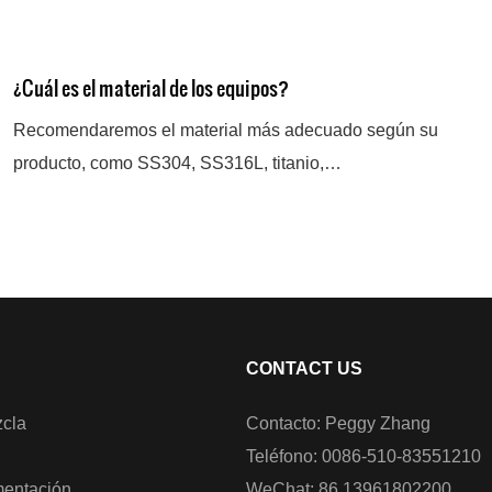
¿Cuál es el material de los equipos?
Recomendaremos el material más adecuado según su
producto, como SS304, SS316L, titanio,
revestimiento/revestimiento de PTFE, Hastelloy-C, etc.
CONTACT US
cla
Contacto: Peggy Zhang
Teléfono: 0086-510-83551210
mentación
WeChat: 86 13961802200