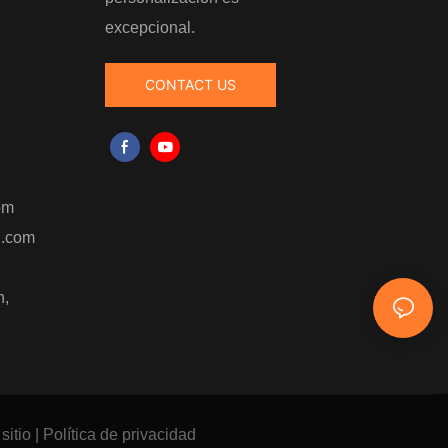
excepcional.
CONTACT US
，
om
i.com
n,
sitio
|
Política
de privacidad