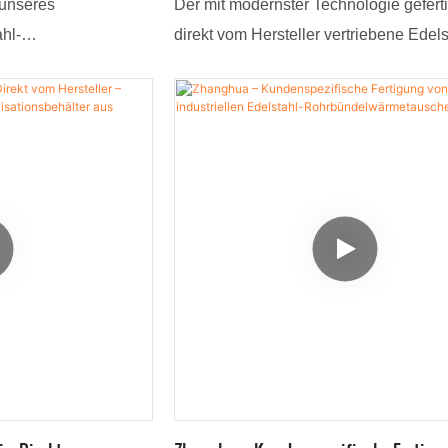
 unseres
Der mit modernster Technologie geferti
hl-
direkt vom Hersteller vertriebene Edels
 im Direktvertrieb
Kristallisationsbehälter für die pharma
terstützung und
Industrie zeichnet sich durch seine
e meisten Kunden
hervorragende Funktionalität aus. Sei
ese Produkte ihren
erfüllt vielfältige Kundenbedürfnisse. E
 Aussehen und
als äußerst vielseitig einsetzbar erwie
über hinaus finden
im Vergleich zu anderen Produkten au
istallisationsanlagen.
Markt überragende Eigenschaften aufw