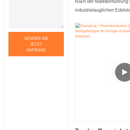
Nach der Markteinführung
industrietauglichen Edelsta
Rohrbündelwärmetauschers
ab Werk haben wir viel Un
Anerkennung erhalten. Di
SENDEN SIE
JETZT
sind der Meinung, dass di
ANFRAGE
Erwartungen hinsichtlich
Leistung entsprechen. Dar
sie breite Anwendung in Kr