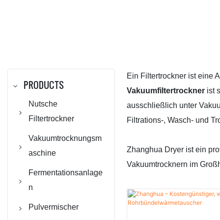
Ein Filtertrockner ist ein
PRODUCTS
Vakuumfiltertrockner
ist 
Nutsche
ausschließlich unter Vaku
Filtertrockner
Filtrations-, Wasch- und T
Rührnutschenfilter
Vakuumtrocknungsm
Zhanghua Dryer ist ein pro
aschine
Rührnutschenfiltert
Vakuumtrocknern im Großha
rockner / ANFD-
Doppelkegel-
Fermentationsanlage
Trockner
Rotations-
n
Vakuumtrockner
Reaktionskessel-/
Pulvermischer