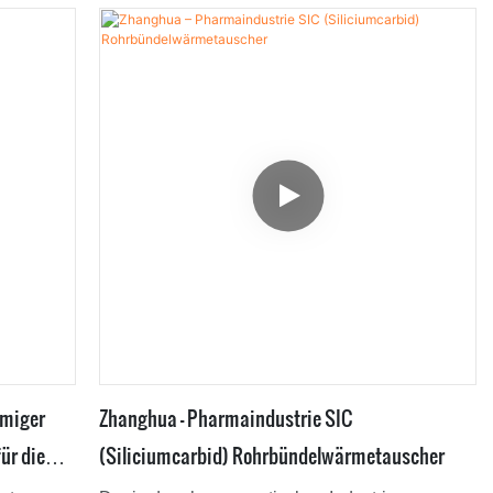
Edelstahl für die chemische Industrie zeichnet
r
sich durch vielseitige Eigenschaften und
perfekte Anwendbarkeit aus und ist im Bereich
det in
der Kristallisationsanlagen weit verbreitet.
eite
rmiger
Zhanghua – Pharmaindustrie SIC
für die
(Siliciumcarbid) Rohrbündelwärmetauscher