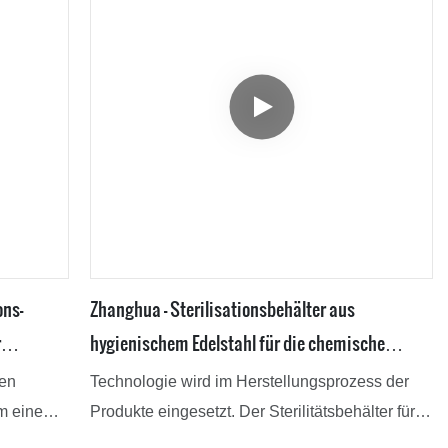
ons-
Zhanghua - Sterilisationsbehälter aus
r
hygienischem Edelstahl für die chemische
Industrie, Kristallisationsbehälter in W-Form
den
Technologie wird im Herstellungsprozess der
m eine
Produkte eingesetzt. Der Sterilitätsbehälter für
Kristallisationsanlagen aus hygienischem