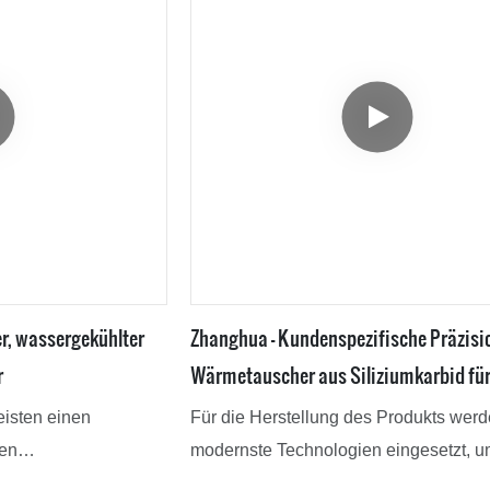
r, wassergekühlter
Zhanghua – Kundenspezifische Präzisi
r
Wärmetauscher aus Siliziumkarbid fü
Industrie und Pharmazie
isten einen
Für die Herstellung des Produkts wer
ten
modernste Technologien eingesetzt, u
 viel Zeit und
stabile Leistung und hohe Qualität des