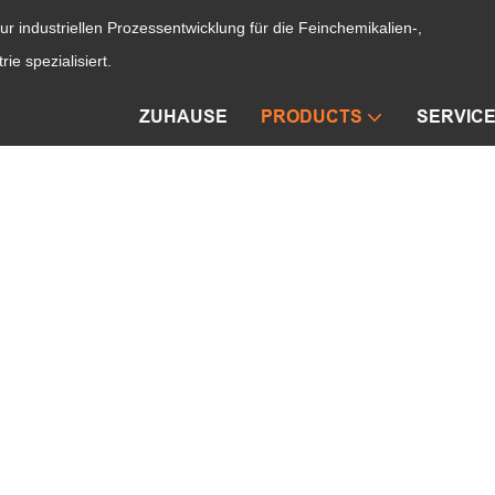
ur industriellen Prozessentwicklung für die Feinchemikalien-,
ie spezialisiert.
ZUHAUSE
PRODUCTS
SERVIC
Kristallisator
Zhanghua Dryer
PRODUCTS
Kristallisator