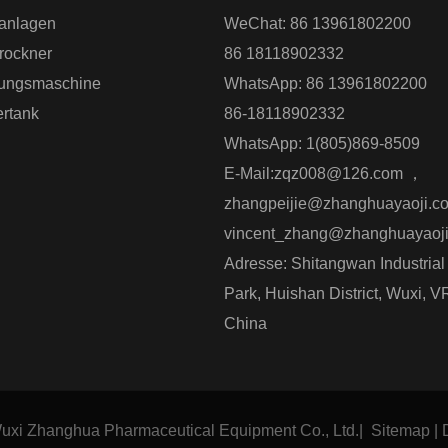
anlagen
WeChat: 86 13961802200
hten.
trockner
86 18118902332
ungsmaschine
WhatsApp: 86 13961802200
ertank
86-18118902332
WhatsApp: 1(805)869-8509
E-Mail:
zqz008@126.com
，
zhangpeijie@zhanghuayaoji.c
vincent_zhang@zhanghuayaoj
Adresse: Shitangwan Industrial
Park, Huishan District, Wuxi, V
China
uxi Zhanghua Pharmaceutical Equipment Co., Ltd.
|
Sitemap
|