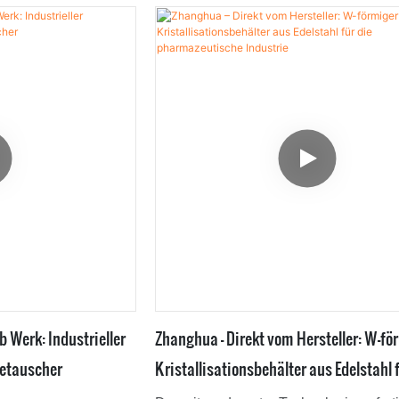
dungsbereich wurde
kundenspezifischen Präzisions-
tauscher erweitert.
Wärmetauschers aus Siliziumkarbid fü
industrielle oder pharmazeutische
Anwendungen zu gewährleisten. Er fin
einer Vielzahl von Wärmetauschern br
Anwendung.
b Werk: Industrieller
Zhanghua – Direkt vom Hersteller: W-fö
etauscher
Kristallisationsbehälter aus Edelstahl 
pharmazeutische Industrie