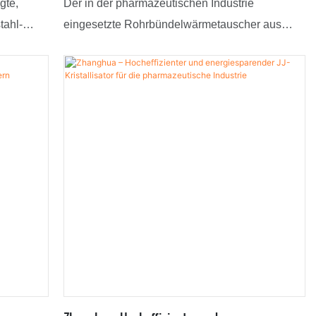
gte,
Der in der pharmazeutischen Industrie
tahl-
eingesetzte Rohrbündelwärmetauscher aus
zeutische
Siliziumkarbid (SIC) ist aufgrund seiner
Wettbewerbsfähigkeit weithin anerkannt, da er
n Design
den Industriestandards entspricht.
r hat sich
Anwendungsgebiete sind unter anderem
sen, da er
Wärmetauscher.
f dem
eist.