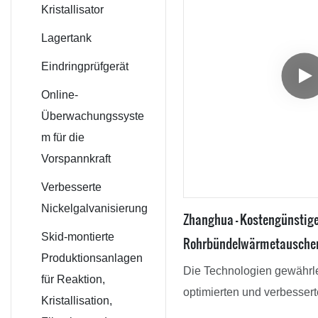
Luftstromtrockner
CSTR-Reaktor
V-Mischer
Kristallisator
Industrieller
Biologischer
Konischer
Lagertank
Sprühtrockner
Fermenter
Schneckenmische
Eindringprüfgerät
Vakuum-
r
Online-
Paddeltrockner
Überwachungssyste
Industrieller
m für die
Vakuumofen
Vorspannkraft
Warmluftsystem
Verbesserte
Filmverdampfer
Nickelgalvanisierung
Zhanghua – Kostengünstige
Skid-montierte
Rohrbündelwärmetausche
Produktionsanlagen
Die Technologien gewährle
für Reaktion,
optimierten und verbesser
Kristallisation,
Fertigungsprozess, was uns