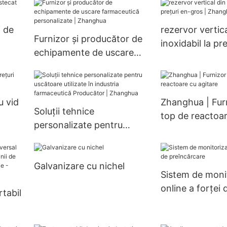
litate
farmaceutică Sistem de
personalizate p
n
filtrare Nutsche
refrigerare, pen
i de
rezervor vertica
Echipament de filtrare,
schimbătoare d
Furnizor și producător de
inoxidabil la pr
spălare și uscare
personalizabile
echipamente de uscare
ghua
gros | Zhanghu
farmaceutică
personalizate | Zhanghua
u vid
Zhanghua | Fur
Soluții tehnice
top de reactoa
personalizate pentru
agitare
uscătoare utilizate în
industria farmaceutică
Galvanizare cu nichel
Producător | Zhanghua
Sistem de moni
online a forței 
rtabil
preîncărcare
ru