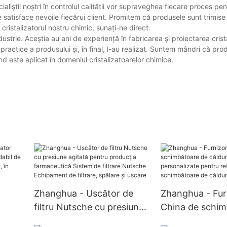
aliștii noștri în controlul calității vor supraveghea fiecare proces pe
 satisface nevoile fiecărui client. Promitem că produsele sunt trimise c
 cristalizatorul nostru chimic, sunați-ne direct.
strie. Aceștia au ani de experiență în fabricarea și proiectarea crist
i practice a produsului și, în final, l-au realizat. Suntem mândri că pro
nd este aplicat în domeniul cristalizatoarelor chimice.
Zhanghua - Uscător de
Zhanghua - Fur
filtru Nutsche cu presiune
China de schim
agitată pentru producția
căldură cu tubu