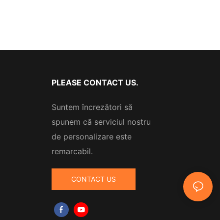
PLEASE CONTACT US.
Suntem încrezători să
spunem că serviciul nostru
de personalizare este
remarcabil.
CONTACT US