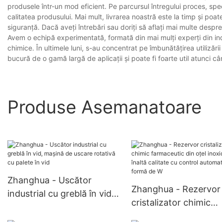
produsele într-un mod eficient. Pe parcursul întregului proces, speci
calitatea produsului. Mai mult, livrarea noastră este la timp și poate
siguranță. Dacă aveți întrebări sau doriți să aflați mai multe despre
Avem o echipă experimentată, formată din mai mulți experți din indu
chimice. În ultimele luni, s-au concentrat pe îmbunătățirea utilizări
bucură de o gamă largă de aplicații și poate fi foarte util atunci câ
Produse Asemanatoare
Zhanghua - Uscător
Zhanghua - Rezervor
industrial cu greblă în vid,
cristalizator chimic
mașină de uscare rotativă
farmaceutic din oțel
cu palete în vid