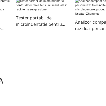
 a
ce -
Tester portabil de
Analizor compa
microindentație pentru
-
rezidual person
detectarea tensiunii
rarea
folosind tehnol
reziduale în recipiente sub
ui -
microindentare
presiune
producători din
Uscător Zhang
A