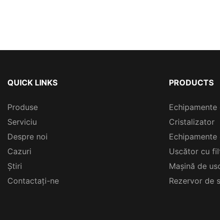
QUICK LINKS
PRODUCTS
Produse
Echipamente 
Serviciu
Cristalizator
Despre noi
Echipamente 
Cazuri
Uscător cu fi
Ştiri
Mașină de usc
Contactați-ne
Rezervor de s