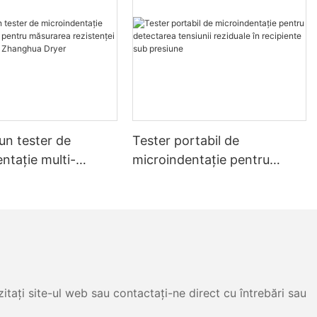
un tester de
Tester portabil de
ntație multi-
microindentație pentru
 pentru măsurarea
detectarea tensiunii
i și a stresului -
reziduale în recipiente sub
 Dryer
presiune
itați site-ul web sau contactați-ne direct cu întrebări sau