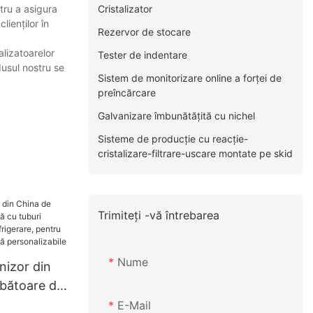
Cristalizator
ntru a asigura
lienților în
Rezervor de stocare
alizatoarelor
Tester de indentare
dusul nostru se
Sistem de monitorizare online a forței de
preîncărcare
Galvanizare îmbunătățită cu nichel
Sisteme de producție cu reacție-
cristalizare-filtrare-uscare montate pe skid
Trimiteți -vă întrebarea
Nume
nizor din
bătoare de
ri
E-Mail