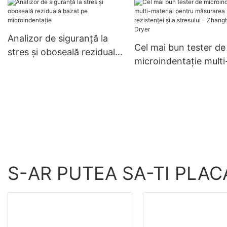
companii de evaluare
proprietăților mecani
Zhanghua Dryer
Analizor de siguranță la
Cel mai bun tester de
stres și oboseală reziduală
microindentație multi
bazat pe microindentație
material pentru măsu
rezistenței și a stresul
Zhanghua Dryer
S-AR PUTEA SA-TI PLAC