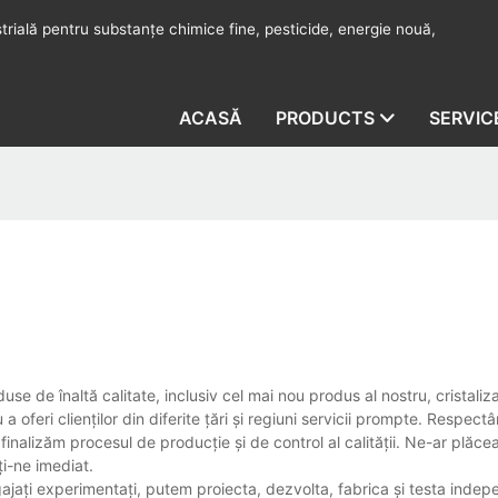
rială pentru substanțe chimice fine, pesticide, energie nouă,
ACASĂ
PRODUCTS
SERVIC
se de înaltă calitate, inclusiv cel mai nou produs al nostru, cristaliza
 oferi clienților din diferite țări și regiuni servicii prompte. Respectâ
 finalizăm procesul de producție și de control al calității. Ne-ar plăc
ți-ne imediat.
gajați experimentați, putem proiecta, dezvolta, fabrica și testa inde