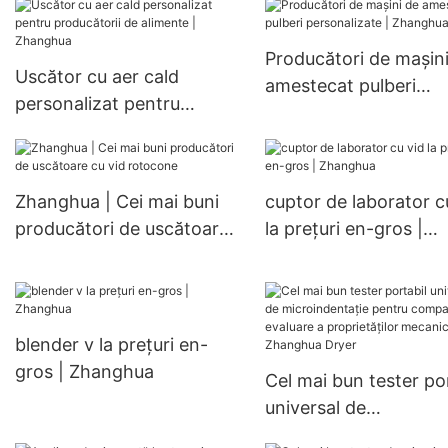
inoxidabil de înaltă ca
cu control automat, î
Producători de mașin
formă de W
Uscător cu aer cald
amestecat pulberi
personalizat pentru
personalizate | Zhan
producătorii de alimente |
Zhanghua
Zhanghua | Cei mai buni
cuptor de laborator c
producători de uscătoare
la prețuri en-gros |
cu vid rotocone
Zhanghua
blender v la prețuri en-
gros | Zhanghua
Cel mai bun tester po
universal de
microindentație pent