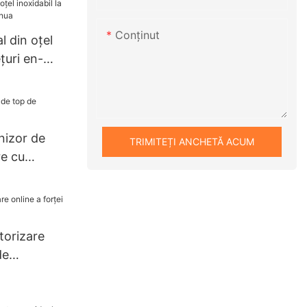
entru
tru
Conţinut
l din oțel
e căldură
ețuri en-
a
nizor de
TRIMITEȚI ANCHETĂ ACUM
re cu
torizare
de