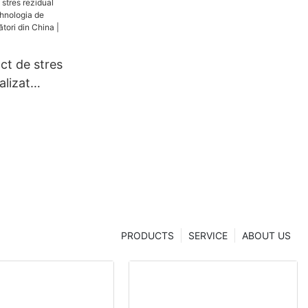
ct de stres
alizat
ogia de
,
 China |
hua
PRODUCTS
SERVICE
ABOUT US