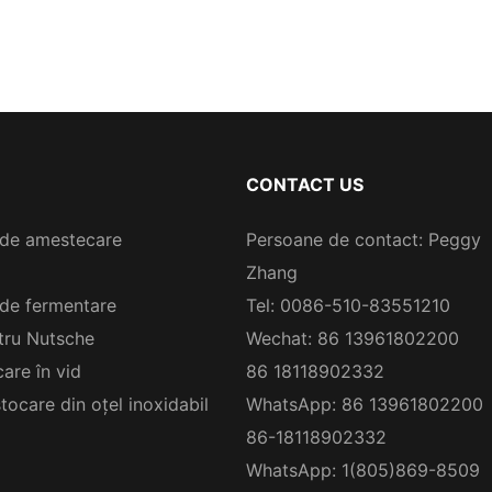
CONTACT US
de amestecare
Persoane de contact: Peggy
Zhang
de fermentare
Tel: 0086-510-83551210
ltru Nutsche
Wechat: 86 13961802200
are în vid
86 18118902332
tocare din oțel inoxidabil
WhatsApp: 86 13961802200
86-18118902332
WhatsApp: 1(805)869-8509