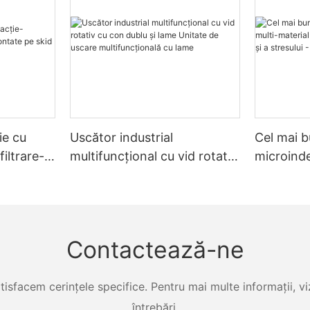
ie cu
Uscător industrial
Cel mai b
filtrare-
multifuncțional cu vid rotativ
microinde
skid
cu con dublu și lame Unitate
material
de uscare multifuncțională
rezistențe
cu lame
Zhanghua
Contactează-ne
tisfacem cerințele specifice. Pentru mai multe informații, viz
întrebări.