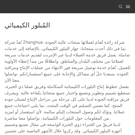
المُبلور الكيميائي
تُعدّ شركة Zhanghua شركة رائدة تُقدّم لعملائها منتجات عالية الجودة،
بما في ذلك أحدث منتجاتنا، جهاز التبلور الكيميائي، بالإضافة إلى خدمات
شاملة. يعمل فريق خدمة العملاء لدينا عبر الإنترنت لتقديم خدمات سريعة
لعملائنا من مختلف البلدان والمناطق. وانطلاقًا من مبدأ إعطاء الأولوية
للعميل، نُقدّم خدمة توصيل سريعة فور الانتهاء من عمليات الإنتاج ومراقبة
الجودة. يسعدنا حلّ أي مشاكل والإجابة على جميع استفساراتكم. تواصلوا
معنا الآن.
بفضل خطوط إنتاج البلورات الكيميائية المتكاملة وفريق عملنا ذي الخبرة،
نستطيع تصميم وتطوير وتصنيع واختبار جميع منتجاتنا بكفاءة عالية. ويشرف
فريق مراقبة الجودة لدينا على كل مرحلة من مراحل الإنتاج لضمان جودة
المنتج. كما نضمن التسليم في الوقت المحدد، بما يلبي احتياجات جميع
عملائنا. ونؤكد لكم وصول المنتجات إليكم سالمة. لأي استفسار أو لمزيد
من المعلومات حول البلورات الكيميائية، تواصلوا معنا مباشرة.
لدينا فريقٌ من الخبراء ذوي الخبرة الواسعة في مجال تصنيع وتصميم
أجهزة التبلور الكيميائي. وقد ركزوا خلال الأشهر الماضية على تحسين