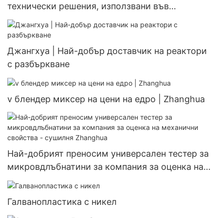
технически решения, използвани във
фармацевтичната промишленост | Zhanghua
Джангхуа | Най-добър доставчик на реактори
с разбъркване
v блендер миксер на цени на едро | Zhanghua
Най-добрият преносим универсален тестер за
микровдлъбнатини за компания за оценка на
механични свойства - сушилня Zhanghua
Галванопластика с никел