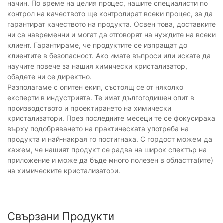
начин. По време на целия процес, нашите специалисти по
контрол на качеството ще контролират всеки процес, за да
гарантират качеството на продукта. Освен това, доставките
ни са навременни и могат да отговорят на нуждите на всеки
клиент. Гарантираме, че продуктите се изпращат до
клиентите в безопасност. Ако имате въпроси или искате да
научите повече за нашия химически кристализатор,
обадете ни се директно.
Разполагаме с опитен екип, състоящ се от няколко
експерти в индустрията. Те имат дългогодишен опит в
производството и проектирането на химически
кристализатори. През последните месеци те се фокусираха
върху подобряването на практическата употреба на
продукта и най-накрая го постигнаха. С гордост можем да
кажем, че нашият продукт се радва на широк спектър на
приложение и може да бъде много полезен в областта(ите)
на химическите кристализатори.
Свързани Продукти