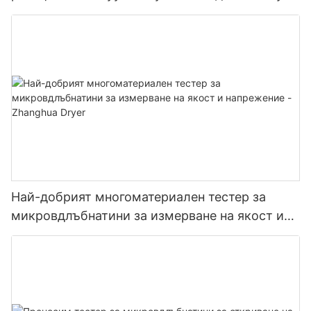
и остриета Многофункционален сушилня с
остриета
Най-добрият многоматериален тестер за
микровдлъбнатини за измерване на якост и
напрежение - Zhanghua Dryer