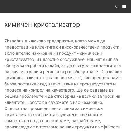
химичен кристализатор
Zhanghua е ключово предприятие, което може да
предостави на клиентите си висококачествени продукти,
включително най-новия ни продукт - химически
кристализатор, и цялостно обслужване. Нашият екип за
обслужване работи онлайн, за да осигури на клиентите от
различни страни и региони бързо обслужване. Спазвайки
принципа „клиентът е на първо място“, ние предоставяме
бърза доставка след завършване на производството и
процеса на контрол на качеството. Ще се радваме да
решим проблемите и да отговорим на всички въпроси на
клиентите. Просто се свържете с нас незабавно.
С цялостни производствени линии за химически
кристализатори и опитни служители, ние можем
самостоятелно да проектираме, разработваме,
произвеждаме и тестваме всички продукти по ефикасен