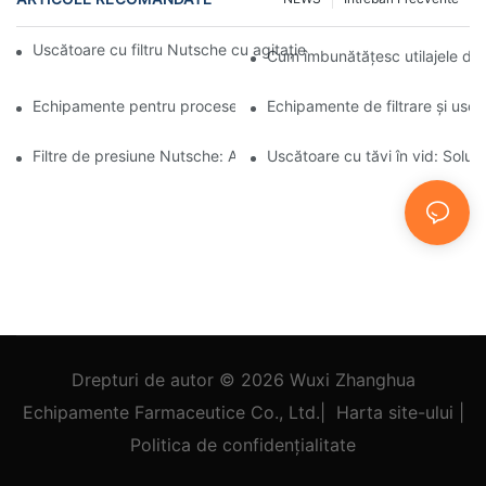
Uscătoare cu filtru Nutsche cu agitație vs. alte metode de usca
Cum îmbunătățesc utilajele de 
Echipamente pentru procese industriale: Inovațiile modelează vii
Echipamente de filtrare și uscar
Filtre de presiune Nutsche: Aplicații în industria chimică și alime
Uscătoare cu tăvi în vid: Soluți
Drepturi de autor © 2026
Wuxi Zhanghua
Echipamente Farmaceutice Co., Ltd.
|
Harta site-ului
|
Politica
de confidențialitate