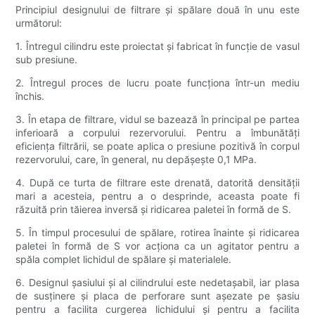
Principiul designului de filtrare și spălare două în unu este
următorul:
1. Întregul cilindru este proiectat și fabricat în funcție de vasul
sub presiune.
2. Întregul proces de lucru poate funcționa într-un mediu
închis.
3. În etapa de filtrare, vidul se bazează în principal pe partea
inferioară a corpului rezervorului. Pentru a îmbunătăți
eficiența filtrării, se poate aplica o presiune pozitivă în corpul
rezervorului, care, în general, nu depășește 0,1 MPa.
4. După ce turta de filtrare este drenată, datorită densității
mari a acesteia, pentru a o desprinde, aceasta poate fi
răzuită prin tăierea inversă și ridicarea paletei în formă de S.
5. În timpul procesului de spălare, rotirea înainte și ridicarea
paletei în formă de S vor acționa ca un agitator pentru a
spăla complet lichidul de spălare și materialele.
6. Designul șasiului și al cilindrului este nedetașabil, iar plasa
de susținere și placa de perforare sunt așezate pe șasiu
pentru a facilita curgerea lichidului și pentru a facilita