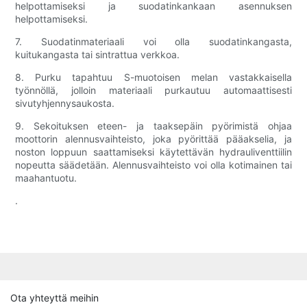
helpottamiseksi ja suodatinkankaan asennuksen
helpottamiseksi.
7. Suodatinmateriaali voi olla suodatinkangasta,
kuitukangasta tai sintrattua verkkoa.
8. Purku tapahtuu S-muotoisen melan vastakkaisella
työnnöllä, jolloin materiaali purkautuu automaattisesti
sivutyhjennysaukosta.
9. Sekoituksen eteen- ja taaksepäin pyörimistä ohjaa
moottorin alennusvaihteisto, joka pyörittää pääakselia, ja
noston loppuun saattamiseksi käytettävän hydrauliventtiilin
nopeutta säädetään. Alennusvaihteisto voi olla kotimainen tai
maahantuotu.
.
Ota yhteyttä meihin