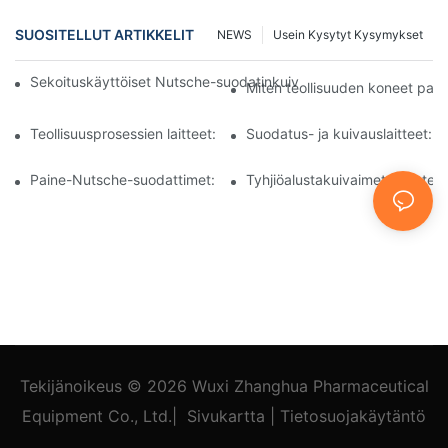
SUOSITELLUT ARTIKKELIT
NEWS
Usein Kysytyt Kysymykset
Sekoituskäyttöiset Nutsche-suodatinkuivaimet vs. muut kuivaus
Miten teollisuuden koneet par
Teollisuusprosessien laitteet: Innovaatiot muokkaavat tulevaisuu
Suodatus- ja kuivauslaitteet: O
Paine-Nutsche-suodattimet: Sovellukset kemian- ja elintarviket
Tyhjiöalustakuivaimet: Ihanteelli
Tekijänoikeus © 2026
Wuxi Zhanghua Pharmaceutical
Equipment Co., Ltd.
|
Sivukartta
|
Tietosuojakäytäntö