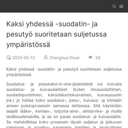
Kaksi yhdessä -suodatin- ja
pesutyö suoritetaan suljetussa
ympäristössä
2023-05-12
Zhanghua Dryer
59
Kaksi yhdessä -suodatin- ja pesutyö suoritetaan suljetussa
ympäristössä
Suodatus- ja pesukaksi-in-one-järjestelmä voi korvata
suodatus- ja kuivauslaitteet (kuten imusuodattimen,
suodatinpuristimen, kaksoiskartiokuivaimen, kuivausuunin
jne.) ja hoitaa koko suodatus-, pesu-, kuivaus- ja kiinteän
aineen poistoprosessin samassa laitteessa. Sitä käytetään
laajalti lääke-, kemian-, torjunta-aine-, elintarvike- ja muilla
teollisuudenaloilla, ja se on paras suodatus- ja kuivauslaite.
Se mahdollistaa koko prosessin täysin suljetun ja jatkuvan
toiminnan ja soveltuu paremmin steriilien ja myrkyllisten