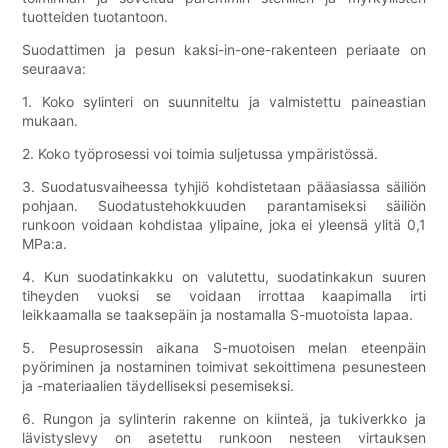
tuotteiden tuotantoon.
Suodattimen ja pesun kaksi-in-one-rakenteen periaate on
seuraava:
1. Koko sylinteri on suunniteltu ja valmistettu paineastian
mukaan.
2. Koko työprosessi voi toimia suljetussa ympäristössä.
3. Suodatusvaiheessa tyhjiö kohdistetaan pääasiassa säiliön
pohjaan. Suodatustehokkuuden parantamiseksi säiliön
runkoon voidaan kohdistaa ylipaine, joka ei yleensä ylitä 0,1
MPa:a.
4. Kun suodatinkakku on valutettu, suodatinkakun suuren
tiheyden vuoksi se voidaan irrottaa kaapimalla irti
leikkaamalla se taaksepäin ja nostamalla S-muotoista lapaa.
5. Pesuprosessin aikana S-muotoisen melan eteenpäin
pyöriminen ja nostaminen toimivat sekoittimena pesunesteen
ja -materiaalien täydelliseksi pesemiseksi.
6. Rungon ja sylinterin rakenne on kiinteä, ja tukiverkko ja
lävistyslevy on asetettu runkoon nesteen virtauksen