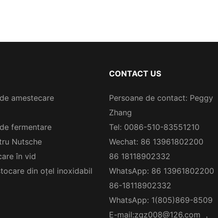
CONTACT US
de amestecare
Persoane de contact: Peggy
Zhang
de fermentare
Tel: 0086-510-83551210
ltru Nutsche
Wechat: 86 13961802200
are în vid
86 18118902332
tocare din oțel inoxidabil
WhatsApp: 86 13961802200
86-18118902332
WhatsApp: 1(805)869-8509
E-mail:
zqz008@126.com
，