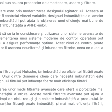
ai bun asupra proceselor de amestecare, uscare și filtrare.
are este prin modernizarea designului agitatorului. Aceasta ar
i controlul vitezei variabile, designuri îmbunătățite ale lamelor
îmbunătățiri pot ajuta la obținerea unei eficiențe mai bune de
 îmbunătățită a ANFD-urilor.
 să se ia în considerare și utilizarea unor sisteme avansate de
plementarea unor sisteme moderne de control, operatorii pot
tru a asigura performanțe optime. Acest nivel de control poate
ar fi uscarea neuniformă și înfundarea filtrelor, ceea ce duce la
filtru agitat Nutsche, iar îmbunătățirea eficienței filtrării poate
 Unul dintre domeniile cheie care necesită îmbunătățiri este
lui filtrului pot influența foarte mult eficiența filtrării.
izarea unor medii filtrante avansate care oferă o porozitate mai
tățită la orbire. Aceste medii filtrante avansate pot ajuta la
timpi de ciclu reduși și o calitate îmbunătățită a produsului. În
anților filtranți poate îmbunătăți și mai mult eficiența filtrării,