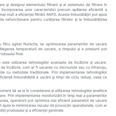
e și designul elementului filtrant și al sistemului de filtrare în
i încorporarea unor caracteristici precum spălarea eficientă a
mai mult a eficienței filtrării ANFD. Aceste îmbunătățiri pot ajuta
de nefuncționare pentru curățarea filtrelor și la îmbunătățirea
 filtru agitat Nutsche, iar optimizarea parametrilor de uscare
Alegerea temperaturii de uscare, a timpului și a presiunii pot
odusului final.
este utilizarea tehnologiilor avansate de încălzire și uscare.
e încălzire, cum ar fi uscarea cu microunde sau cu infraroșu,
ie cu metodele tradiționale. Prin implementarea tehnologiilor
ficiență îmbunătățită a uscării și timpi de ciclu reduși, ceea ce
rtant să se ia în considerare și utilizarea tehnologiilor analitice
re. Prin implementarea monitorizării în timp real a parametrilor
iunea, operatorii pot optimiza mai eficient parametrii de uscare
 ajuta la minimizarea riscului de provocări operaționale, cum ar
ii produsului și a eficienței generale.