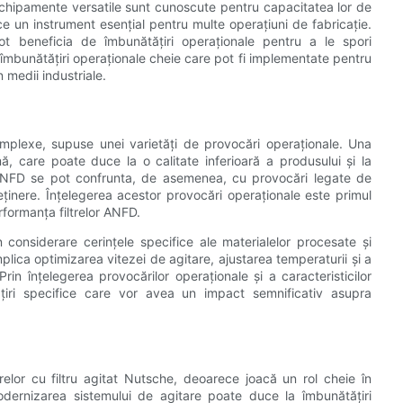
echipamente versatile sunt cunoscute pentru capacitatea lor de
e un instrument esențial pentru multe operațiuni de fabricație.
t beneficia de îmbunătățiri operaționale pentru a le spori
 îmbunătățiri operaționale cheie care pot fi implementate pentru
 medii industriale.
mplexe, supuse unei varietăți de provocări operaționale. Una
, care poate duce la o calitate inferioară a produsului și la
re ANFD se pot confrunta, de asemenea, cu provocări legate de
eținere. Înțelegerea acestor provocări operaționale este primul
rformanța filtrelor ANFD.
 considerare cerințele specifice ale materialelor procesate și
mplica optimizarea vitezei de agitare, ajustarea temperaturii și a
Prin înțelegerea provocărilor operaționale și a caracteristicilor
ățiri specifice care vor avea un impact semnificativ asupra
lor cu filtru agitat Nutsche, deoarece joacă un rol cheie în
 Modernizarea sistemului de agitare poate duce la îmbunătățiri