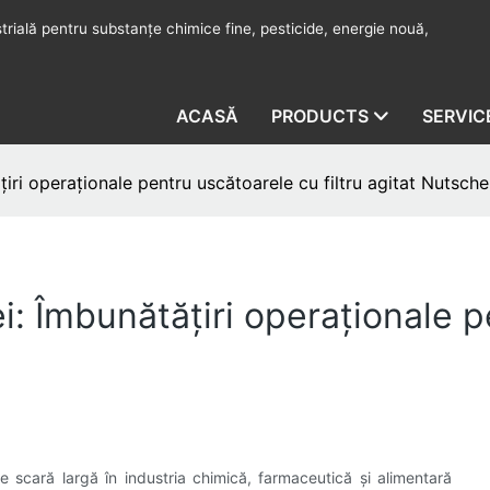
rială pentru substanțe chimice fine, pesticide, energie nouă,
ACASĂ
PRODUCTS
SERVIC
iri operaționale pentru uscătoarele cu filtru agitat Nutsche
: Îmbunătățiri operaționale pe
e scară largă în industria chimică, farmaceutică și alimentară