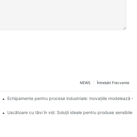
NEWS
Întrebări Frecvente
erațională
Echipamente pentru procese industriale: Inovațiile modelează viit
ntară
Uscătoare cu tăvi în vid: Soluții ideale pentru produse sensibile