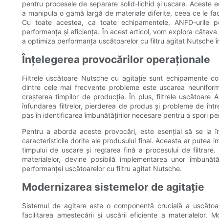
pentru procesele de separare solid-lichid și uscare. Aceste 
a manipula o gamă largă de materiale diferite, ceea ce le fac
Cu toate acestea, ca toate echipamentele, ANFD-urile po
performanța și eficiența. În acest articol, vom explora câteva
a optimiza performanța uscătoarelor cu filtru agitat Nutsche în
Înțelegerea provocărilor operaționale
Filtrele uscătoare Nutsche cu agitație sunt echipamente co
dintre cele mai frecvente probleme este uscarea neuniformă
creșterea timpilor de producție. În plus, filtrele uscătoa
înfundarea filtrelor, pierderea de produs și probleme de într
pas în identificarea îmbunătățirilor necesare pentru a spori pe
Pentru a aborda aceste provocări, este esențial să se ia în
caracteristicile dorite ale produsului final. Aceasta ar putea i
timpului de uscare și reglarea fină a procesului de filtrare. 
materialelor, devine posibilă implementarea unor îmbunăt
performanței uscătoarelor cu filtru agitat Nutsche.
Modernizarea sistemelor de agitație
Sistemul de agitare este o componentă crucială a uscătoare
facilitarea amestecării și uscării eficiente a materialelor.