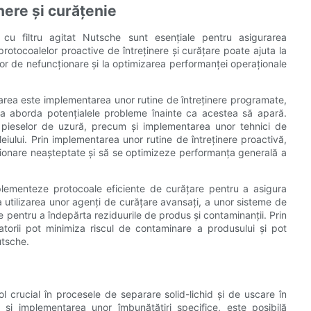
nere și curățenie
 cu filtru agitat Nutsche sunt esențiale pentru asigurarea
protocoalelor proactive de întreținere și curățare poate ajuta la
lor de nefuncționare și la optimizarea performanței operaționale
țarea este implementarea unor rutine de întreținere programate,
 a aborda potențialele probleme înainte ca acestea să apară.
a pieselor de uzură, precum și implementarea unor tehnici de
 uleiului. Prin implementarea unor rutine de întreținere proactivă,
ționare neașteptate și să se optimizeze performanța generală a
plementeze protocoale eficiente de curățare pentru a asigura
a utilizarea unor agenți de curățare avansați, a unor sisteme de
 pentru a îndepărta reziduurile de produs și contaminanții. Prin
torii pot minimiza riscul de contaminare a produsului și pot
utsche.
ol crucial în procesele de separare solid-lichid și de uscare în
le și implementarea unor îmbunătățiri specifice, este posibilă