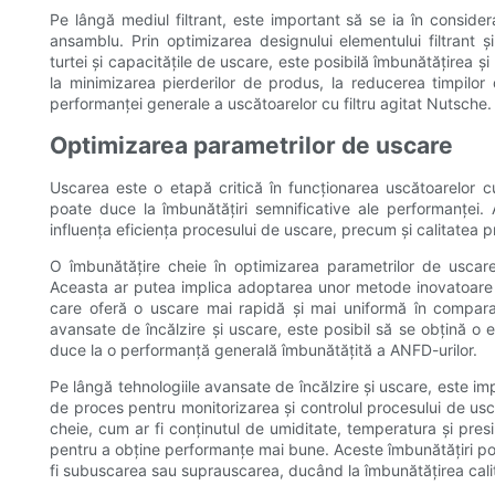
Pe lângă mediul filtrant, este important să se ia în considerar
ansamblu. Prin optimizarea designului elementului filtrant ș
turtei și capacitățile de uscare, este posibilă îmbunătățirea și 
la minimizarea pierderilor de produs, la reducerea timpilor 
performanței generale a uscătoarelor cu filtru agitat Nutsche.
Optimizarea parametrilor de uscare
Uscarea este o etapă critică în funcționarea uscătoarelor cu
poate duce la îmbunătățiri semnificative ale performanței. 
influența eficiența procesului de uscare, precum și calitatea pr
O îmbunătățire cheie în optimizarea parametrilor de uscare 
Aceasta ar putea implica adoptarea unor metode inovatoare d
care oferă o uscare mai rapidă și mai uniformă în comparaț
avansate de încălzire și uscare, este posibil să se obțină o e
duce la o performanță generală îmbunătățită a ANFD-urilor.
Pe lângă tehnologiile avansate de încălzire și uscare, este impo
de proces pentru monitorizarea și controlul procesului de usca
cheie, cum ar fi conținutul de umiditate, temperatura și pres
pentru a obține performanțe mai bune. Aceste îmbunătățiri pot
fi subuscarea sau suprauscarea, ducând la îmbunătățirea calităț