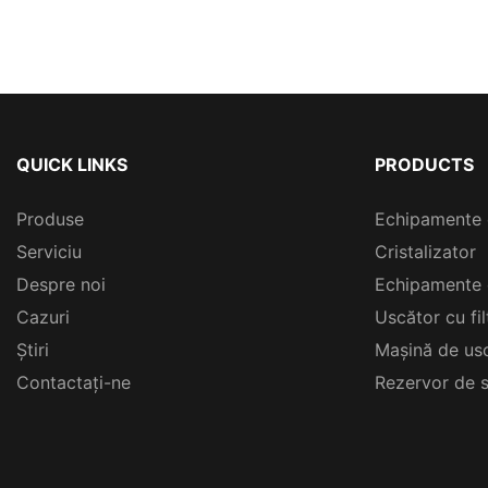
QUICK LINKS
PRODUCTS
Produse
Echipamente 
Serviciu
Cristalizator
Despre noi
Echipamente 
Cazuri
Uscător cu fi
Ştiri
Mașină de usc
Contactați-ne
Rezervor de s