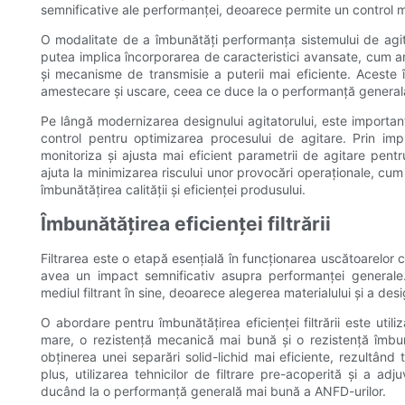
semnificative ale performanței, deoarece permite un control m
O modalitate de a îmbunătăți performanța sistemului de agit
putea implica încorporarea de caracteristici avansate, cum ar f
și mecanisme de transmisie a puterii mai eficiente. Aceste 
amestecare și uscare, ceea ce duce la o performanță generală
Pe lângă modernizarea designului agitatorului, este important
control pentru optimizarea procesului de agitare. Prin im
monitoriza și ajusta mai eficient parametrii de agitare pen
ajuta la minimizarea riscului unor provocări operaționale, cum 
îmbunătățirea calității și eficienței produsului.
Îmbunătățirea eficienței filtrării
Filtrarea este o etapă esențială în funcționarea uscătoarelor cu 
avea un impact semnificativ asupra performanței generale.
mediul filtrant în sine, deoarece alegerea materialului și a designu
O abordare pentru îmbunătățirea eficienței filtrării este util
mare, o rezistență mecanică mai bună și o rezistență îmbună
obținerea unei separări solid-lichid mai eficiente, rezultând 
plus, utilizarea tehnicilor de filtrare pre-acoperită și a adjuv
ducând la o performanță generală mai bună a ANFD-urilor.