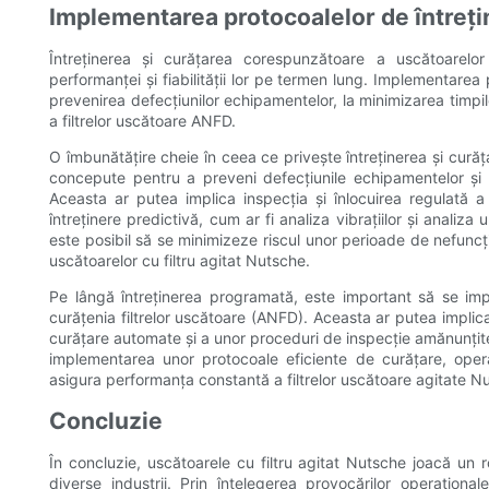
Implementarea protocoalelor de întreți
Întreținerea și curățarea corespunzătoare a uscătoarelor
performanței și fiabilității lor pe termen lung. Implementarea 
prevenirea defecțiunilor echipamentelor, la minimizarea timpi
a filtrelor uscătoare ANFD.
O îmbunătățire cheie în ceea ce privește întreținerea și cură
concepute pentru a preveni defecțiunile echipamentelor și
Aceasta ar putea implica inspecția și înlocuirea regulată 
întreținere predictivă, cum ar fi analiza vibrațiilor și analiza
este posibil să se minimizeze riscul unor perioade de nefunc
uscătoarelor cu filtru agitat Nutsche.
Pe lângă întreținerea programată, este important să se im
curățenia filtrelor uscătoare (ANFD). Aceasta ar putea implic
curățare automate și a unor proceduri de inspecție amănunțite
implementarea unor protocoale eficiente de curățare, opera
asigura performanța constantă a filtrelor uscătoare agitate N
Concluzie
În concluzie, uscătoarele cu filtru agitat Nutsche joacă un r
diverse industrii. Prin înțelegerea provocărilor operaționa