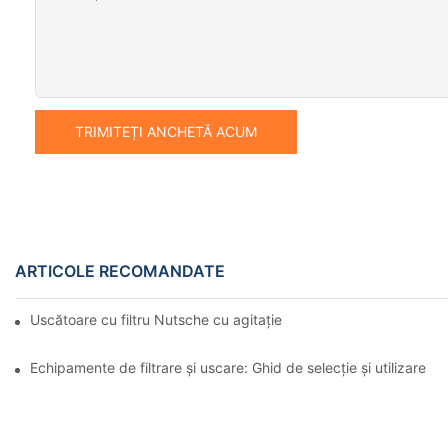
TRIMITEȚI ANCHETĂ ACUM
ARTICOLE RECOMANDATE
Uscătoare cu filtru Nutsche cu agitație vs. alte metode de usca
Echipamente de filtrare și uscare: Ghid de selecție și utilizare