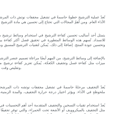
تُعدّ عملية الترشيح خطوةً حاسمةً في تشغيل مجففات نوتش ذات المرشحات 
الأداء العام. ومن أهمّ المجالات التي تحتاج إلى تحسين هي مادة الترشيح نف
يتمثل أحد أساليب تحسين كفاءة الترشيح في استخدام وسائط ترشيح مت
للانسداد. تُسهم هذه الوسائط المتطورة في تحقيق فصل أكثر كفاءة بين
وتحسين جودة المنتج. إضافةً إلى ذلك، يُمكن لتقنيات الترشيح المسبق وم
بالإضافة إلى وسائط الترشيح، من المهم أيضًا مراعاة تصميم عنصر التر
ميزات مثل كفاءة غسل وتجفيف الكعكة، يُمكن تعزيز كفاءة ترشيح مجف
وتقليص وقت التوقف لتنظيف المرشح، وتحسين الأداء العام لمجففات نوتشه المُحركة.
يُعدّ التجفيف مرحلةً حاسمةً في تشغيل مجففات نوتشه ذات المرشحات 
ملحوظةٍ في الأداء. ويؤثر اختيار درجة حرارة التجفيف، والمدة الزمني
يُعدّ استخدام تقنيات التسخين والتجفيف المتقدمة أحد أهم التحسينات 
مثل التجفيف بالميكروويف أو الأشعة تحت الحمراء، والتي توفر تجفيفًا أ