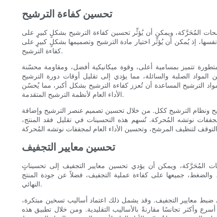
تحسين كفاءة الترشيح
المُحَرَّكة، ويمكن أن يُؤثِّر تحسين كفاءة الترشيح بشكلٍ كبيرٍ على
سها، إذ يُمكن أن يُؤثِّر اختيار مادة الترشيح وتصميمها بشكلٍ كبيرٍ على
كفاءة الترشيح.
طورة تتميز بمسامية أعلى، وقوة ميكانيكية أفضل، ومقاومة محسّنة
 المواد الصلبة والسائلة، مما يؤدي إلى تقليل أوقات دورة الترشيح
واد الترشيح المساعدة أن تُعزز كفاءة الترشيح بشكل أكبر، مما يُحسّن
الأداء العام لأنظمة الترشيح المتقدمة.
شيح ونظام الترشيح ككل. من خلال تحسين تصميم عنصر الترشيح وإضافة
فات نوتشه المُحركة. تُسهم هذه التحسينات في تقليل فقد المنتج،
تحسين معايير التجفيف
المُحَرَّكة، ويمكن أن يؤدي تحسين معايير التجفيف إلى تحسيناتٍ
ة، والضغط، جميعها على كفاءة عملية التجفيف، فضلاً عن جودة المنتج
النهائي.
في ضبط معايير التجفيف. وقد يشمل ذلك اعتماد أساليب تسخين مبتكرة،
سرع وأكثر تجانسًا مقارنةً بالأساليب التقليدية. ومن خلال تطبيق هذه