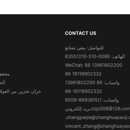
CONTACT US
للتواصل: بيغي تشانغ
الهاتف: 0086-510-83551210
WeChat: 86 13961802200
86 18118902332
مجفف
واتساب: 86 13961802200
آلة
86-18118902332
خزان تخزين من الفولاذ
واتساب: 1(805)869-8509
zqz008@126.co
بريد إلكتروني:
،
zhangpeijie@zhanghuayaoji
vincent_zhang@zhanghuayao