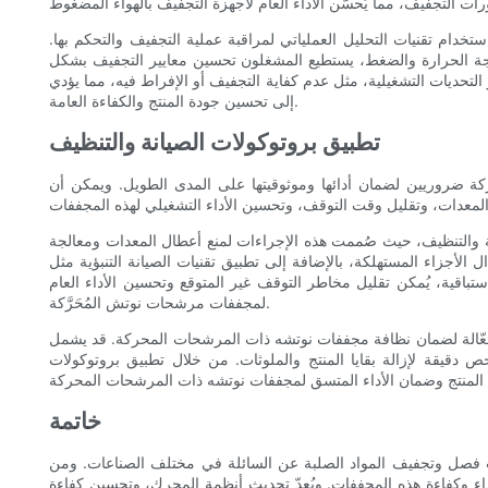
تخدام تقنيات التحليل العملياتي لمراقبة عملية التجفيف والتحكم بها.
درجة الحرارة والضغط، يستطيع المشغلون تحسين معايير التجفيف بشكل
لتحديات التشغيلية، مثل عدم كفاية التجفيف أو الإفراط فيه، مما يؤدي
إلى تحسين جودة المنتج والكفاءة العامة.
تطبيق بروتوكولات الصيانة والتنظيف
كة ضروريين لضمان أدائها وموثوقيتها على المدى الطويل. ويمكن أن
انة والتنظيف، حيث صُممت هذه الإجراءات لمنع أعطال المعدات ومعالجة
لأجزاء المستهلكة، بالإضافة إلى تطبيق تقنيات الصيانة التنبؤية مثل
تباقية، يُمكن تقليل مخاطر التوقف غير المتوقع وتحسين الأداء العام
لمجففات مرشحات نوتش المُحَرَّكة.
ف فعّالة لضمان نظافة مجففات نوتشه ذات المرشحات المحركة. قد يشمل
دقيقة لإزالة بقايا المنتج والملوثات. من خلال تطبيق بروتوكولات
خاتمة
ت فصل وتجفيف المواد الصلبة عن السائلة في مختلف الصناعات. ومن
داء وكفاءة هذه المجففات. ويُعدّ تحديث أنظمة المحرك، وتحسين كفاءة