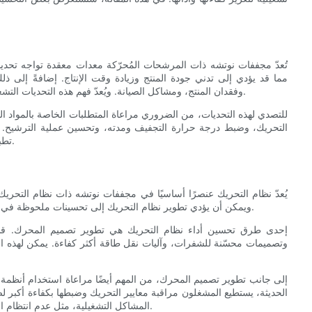
تُعدّ مجففات نوتشه ذات المرشحات المُحرّكة معدات معقدة تواجه تحديا
مما قد يؤدي إلى تدني جودة المنتج وزيادة وقت الإنتاج. إضافةً إلى 
وفقدان المنتج، ومشاكل الصيانة. ويُعدّ فهم هذه التحديات التشغيلية الخطوة الأولى لتحديد التحسينات اللازمة لتعزيز أداء هذه المجففات.
للتصدي لهذه التحديات، من الضروري مراعاة المتطلبات الخاصة بالمواد ا
التحريك، وضبط درجة حرارة التجفيف ومدته، وتحسين عملية الترشيح. 
تطبيق تحسينات مُوجّهة تُحدث أثراً كبيراً على أداء مجففات نوتشه المُحرّكة.
يُعدّ نظام التحريك عنصرًا أساسيًا في مجففات نوتشه ذات نظام التحريك
ويمكن أن يؤدي تطوير نظام التحريك إلى تحسينات ملحوظة في الأداء، حيث يسمح بتحكم أفضل في عمليات الخلط والتجفيف والترشيح.
إحدى طرق تحسين أداء نظام التحريك هي تطوير تصميم المحرك. قد
وتصميمات محسّنة للشفرات، وآليات نقل طاقة أكثر كفاءة. يمكن لهذه 
إلى جانب تطوير تصميم المحرك، من المهم أيضًا مراعاة استخدام أنظمة
الحديثة، يستطيع المشغلون مراقبة معايير التحريك وضبطها بكفاءة أكبر ل
المشاكل التشغيلية، مثل عدم انتظام التجفيف وانسداد المرشحات، مما يؤدي إلى تحسين جودة المنتج وكفاءته.