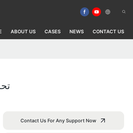
E
ABOUT US
CASES
NEWS
CONTACT US
تحس
Contact Us For Any Support Now