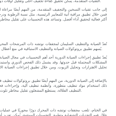
التقنيات المتقدمة، يُمكن تحقيق كفاءة تجفيف أعلى وتقليل أوقات دورات التجفيف، مما يُحسّن الأداء العام لأجهزة التجفيف بالهواء المضغوط.
إلى جانب تقنيات التسخين والتجفيف المتقدمة، من المهم أيضًا مراعاة اس
فمن خلال تطبيق مراقبة آنية للمعايير الرئيسية، مثل نسبة الرطوبة و
أكثر فعالية لتحقيق أداء أفضل. وتساعد هذه التحسينات على تقليل مخاطر ا
تُعدّ الصيانة والتنظيف السليمان لمجففات نوتشه ذات المرشحات المحر
يُسهم تطبيق بروتوكولات الصيانة والتنظيف الاستباقية في منع أعطال المعدات، وتقليل وقت التوقف، وتحسين الأداء التشغيلي لهذه المجففات.
يُعدّ تطبيق إجراءات الصيانة الدورية أحد أهم التحسينات في مجال الصي
المشكلات المحتملة قبل حدوثها. وقد يشمل ذلك الفحص الدوري واستبدال ا
تحليل الاهتزازات وتحليل الزيوت. ومن خلال تطبيق إجراءات الصيانة الاس
بالإضافة إلى الصيانة الدورية، من المهم أيضًا تطبيق بروتوكولات تنظي
ذلك استخدام مواد تنظيف متطورة، وأنظمة تنظيف آلية، وإجراءات فحص 
التنظيف الفعّالة، يستطيع المشغلون تقليل مخاطر تلوث المنتج وضمان الأداء المتسق لمجففات نوتشه ذات المرشحات المحركة.
في الختام، تلعب مجففات نوتشه ذات المحرك دورًا محوريًا في عمليا
خلال فهم التحديات التشغيلية وتطبيق التحسينات الموجهة، يُمكن تعزيز أ