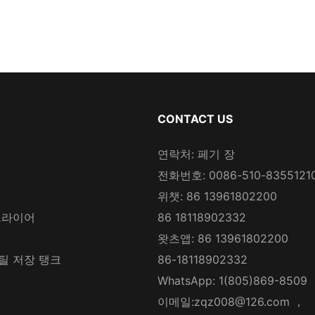
CONTACT US
연락처: 페기 장
전화번호: 0086-510-8355121
위챗: 86 13961802200
드라이어
86 18118902332
왓츠앱: 86 13961802200
틸 저장 탱크
86-18118902332
WhatsApp: 1(805)869-8509
이메일:
zqz008@126.com
，