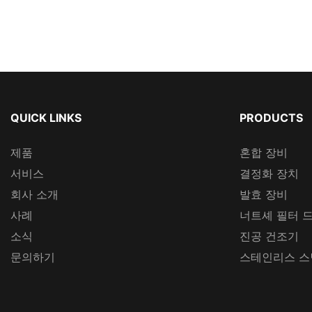
QUICK LINKS
PRODUCTS
제품
혼합 장비
서비스
결정화 장치
회사 소개
발효 장비
사례
너트셰 필터 
소식
진공 건조기
문의하기
스테인리스 스