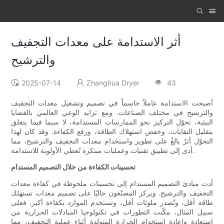
أثر الاستدامة على معدات التجفيف
والترشيح
2025-07-14
Zhanghua Dryer
43
أصبحت الاستدامة عاملاً حاسماً في تصميم وتشغيل معدات التجفيف
والترشيح في مختلف الصناعات. ومع تزايد الوعي العالمي بالقضايا
البيئية، تحوّل التركيز نحو الممارسات المستدامة، لا سيما فيما يتعلق
بتقليل النفايات، وخفض استهلاك الطاقة، ورفع الكفاءة. وقد كان لهذا
التحوّل أثرٌ بالغٌ على تطوير واستخدام معدات التجفيف والترشيح، مما
أدى إلى تطبيق تقنيات وعمليات مبتكرة تُعطي الأولوية للاستدامة.
تحسينات الكفاءة من خلال التصميم المستدام
أدت مبادئ التصميم المستدام إلى تحسينات ملحوظة في كفاءة معدات
التجفيف والترشيح. ويركز المصنّعون حاليًا على تصميم معدات تستهلك
طاقة أقل، وتُصدر ملوثات أقل، وتستخدم الموارد بكفاءة أكبر. فعلى
سبيل المثال، مكّنت التطورات في تكنولوجيا المبادلات الحرارية من
استعادة وإعادة استخدام الحرارة المتولدة أثناء عملية التجفيف، مما