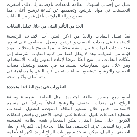
يقلل من إجمالي استهلاك الطاقة للمعدات. بالإضافة إلى ذلك، أسفرت
التحسينات في مواد الترشيح وتصميمها عن كفاءة ترشيح أعلى، مما
يسمح بإزالة الملوثات بأقل قدر من النفايات.
الحد من التأثير البيئي من خلال تقليل النفايات
يُعدّ تقليل النفايات والحدّ من الأثر البيئي أحد الأهداف الرئيسية
للاستدامة في معدات التجفيف والترشيح. ويعمل المصنّعون على تطوير
معدات ذات قدرات فصل وتنقية محسّنة، مما يسمح باستخلاص مواد
قيّمة من النفايات. وهذا لا يقلل فقط من كمية النفايات المُرسلة إلى
مكبّات النفايات، بل يتيح أيضًا فرصًا لإعادة التدوير وإعادة الاستخدام.
ومن خلال دمج الممارسات المستدامة في تصميم وتشغيل معدات
التجفيف والترشيح، تستطيع الصناعات تقليل أثرها البيئي والمساهمة في
بيئة أنظف وأكثر صحة.
التطورات في دمج الطاقة المتجددة
أصبح دمج مصادر الطاقة المتجددة، مثل الطاقة الشمسية وطاقة
الرياح، في معدات التجفيف والترشيح اتجاهاً متزايداً في مسيرة
الاستدامة. فمن خلال تسخير الطاقة المتجددة لتشغيل المعدات،
تستطيع الصناعات تقليل اعتمادها على الوقود الأحفوري وخفض انبعاثات
الكربون. على سبيل المثال، يمكن استخدام تقنية الطاقة الشمسية
الحرارية لتسخين غرف التجفيف، مما يقلل الحاجة إلى الكهرباء أو الغاز
الطبيعي. وبالمثل، يمكن استخدام توربينات الرياح لتوليد الكهرباء لأنظمة