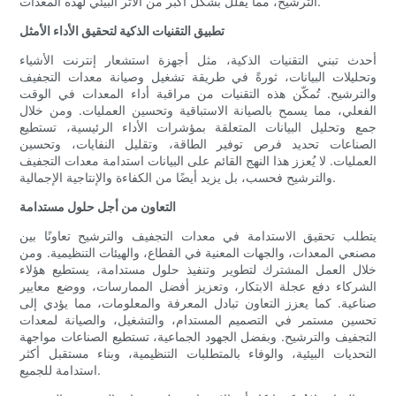
الترشيح، مما يقلل بشكل أكبر من الأثر البيئي لهذه المعدات.
تطبيق التقنيات الذكية لتحقيق الأداء الأمثل
أحدث تبني التقنيات الذكية، مثل أجهزة استشعار إنترنت الأشياء
وتحليلات البيانات، ثورةً في طريقة تشغيل وصيانة معدات التجفيف
والترشيح. تُمكّن هذه التقنيات من مراقبة أداء المعدات في الوقت
الفعلي، مما يسمح بالصيانة الاستباقية وتحسين العمليات. ومن خلال
جمع وتحليل البيانات المتعلقة بمؤشرات الأداء الرئيسية، تستطيع
الصناعات تحديد فرص توفير الطاقة، وتقليل النفايات، وتحسين
العمليات. لا يُعزز هذا النهج القائم على البيانات استدامة معدات التجفيف
والترشيح فحسب، بل يزيد أيضًا من الكفاءة والإنتاجية الإجمالية.
التعاون من أجل حلول مستدامة
يتطلب تحقيق الاستدامة في معدات التجفيف والترشيح تعاونًا بين
مصنعي المعدات، والجهات المعنية في القطاع، والهيئات التنظيمية. ومن
خلال العمل المشترك لتطوير وتنفيذ حلول مستدامة، يستطيع هؤلاء
الشركاء دفع عجلة الابتكار، وتعزيز أفضل الممارسات، ووضع معايير
صناعية. كما يعزز التعاون تبادل المعرفة والمعلومات، مما يؤدي إلى
تحسين مستمر في التصميم المستدام، والتشغيل، والصيانة لمعدات
التجفيف والترشيح. وبفضل الجهود الجماعية، تستطيع الصناعات مواجهة
التحديات البيئية، والوفاء بالمتطلبات التنظيمية، وبناء مستقبل أكثر
استدامة للجميع.