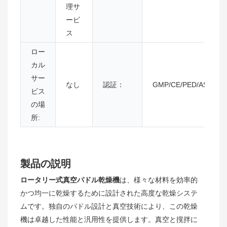
理サ
ービ
ス
ロー
カル
サー
なし
認証：
GMP/CE/PED/ASME/G
ビス
の場
所:
製品の説明
ロータリー式真空パドル乾燥機
は、様々な材料を効率的
かつ均一に乾燥するために設計された高度な乾燥システ
ムです。独自のパドル設計と真空技術により、この乾燥
機は卓越した性能と汎用性を提供します。真空と撹拌に