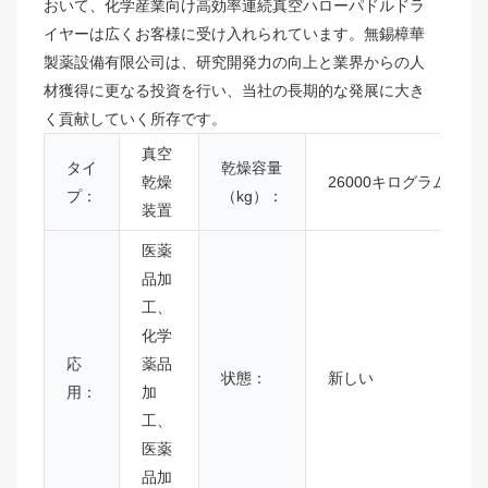
おいて、化学産業向け高効率連続真空ハローパドルドラ
イヤーは広くお客様に受け入れられています。無錫樟華
製薬設備有限公司は、研究開発力の向上と業界からの人
材獲得に更なる投資を行い、当社の長期的な発展に大き
く貢献していく所存です。
真空
タイ
乾燥容量
乾燥
26000キログラム
プ：
（kg）：
装置
医薬
品加
工、
化学
応
薬品
状態：
新しい
用：
加
工、
医薬
品加