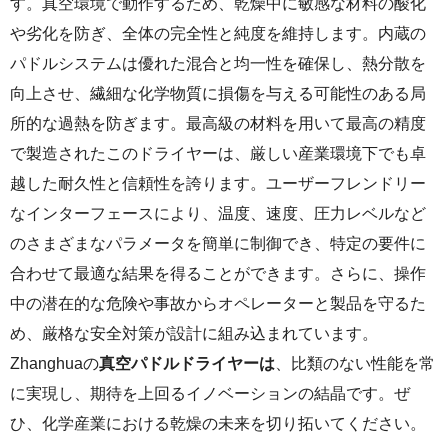
す。真空環境で動作するため、乾燥中に敏感な材料の酸化
や劣化を防ぎ、全体の完全性と純度を維持します。内蔵の
パドルシステムは優れた混合と均一性を確保し、熱分散を
向上させ、繊細な化学物質に損傷を与える可能性のある局
所的な過熱を防ぎます。最高級の材料を用いて最高の精度
で製造されたこのドライヤーは、厳しい産業環境下でも卓
越した耐久性と信頼性を誇ります。ユーザーフレンドリー
なインターフェースにより、温度、速度、圧力レベルなど
のさまざまなパラメータを簡単に制御でき、特定の要件に
合わせて最適な結果を得ることができます。さらに、操作
中の潜在的な危険や事故からオペレーターと製品を守るた
め、厳格な安全対策が設計に組み込まれています。
Zhanghuaの
真空パドルドライヤーは
、比類のない性能を常
に実現し、期待を上回るイノベーションの結晶です。ぜ
ひ、化学産業における乾燥の未来を切り拓いてください。