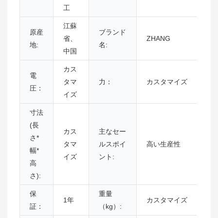
工
江蘇
原産
ブランド
省、
ZHANG
地:
名:
中国
カス
電
タマ
力：
カスタマイズ
圧：
イズ
寸法
(長
カス
主なセー
さ*
タマ
ルスポイ
高い生産性
幅*
イズ
ント:
高
さ):
保
重量
1年
カスタマイズ
証：
（kg）: