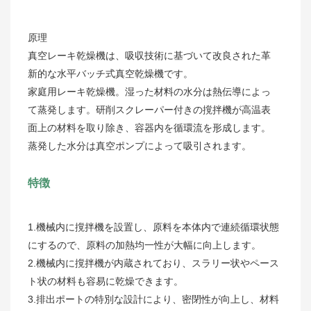
原理
真空レーキ乾燥機は、吸収技術に基づいて改良された革
新的な水平バッチ式真空乾燥機です。
家庭用レーキ乾燥機。湿った材料の水分は熱伝導によっ
て蒸発します。研削スクレーパー付きの撹拌機が高温表
面上の材料を取り除き、容器内を循環流を形成します。
蒸発した水分は真空ポンプによって吸引されます。
特徴
1.機械内に撹拌機を設置し、原料を本体内で連続循環状態
にするので、原料の加熱均一性が大幅に向上します。
2.機械内に撹拌機が内蔵されており、スラリー状やペース
ト状の材料も容易に乾燥できます。
3.排出ポートの特別な設計により、密閉性が向上し、材料