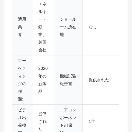
エネ
ルギ
適用
ー・
ショール
業
鉱
ーム所在
なし
界:
業、
地:
製薬
会社
マー
ケテ
2020
ィン
年の
機械試験
提供された
グの
新製
報告書:
種
品
類:
ビデ
コアコン
提供
オ出
ポーネン
され
1年
荷検
トの保
た