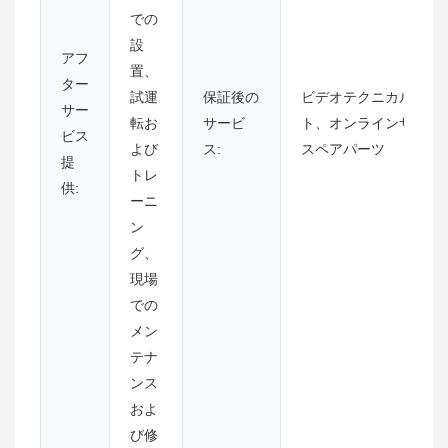
での
設
アフ
置、
ター
試運
保証後の
ビデオテクニカルサポ
サー
転お
サービ
ト、オンラインサポー
ビス
よび
ス:
スペアパーツ
提
トレ
供:
ーニ
ン
グ、
現場
での
メン
テナ
ンス
およ
び修