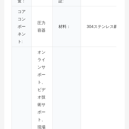
査：
証:
コア
コン
圧力
ポー
材料：
304ステンレス鋼
容器
ネン
ト:
オン
ライ
ンサ
ポー
ト、
ビデ
オ技
術サ
ポー
ト、
現場