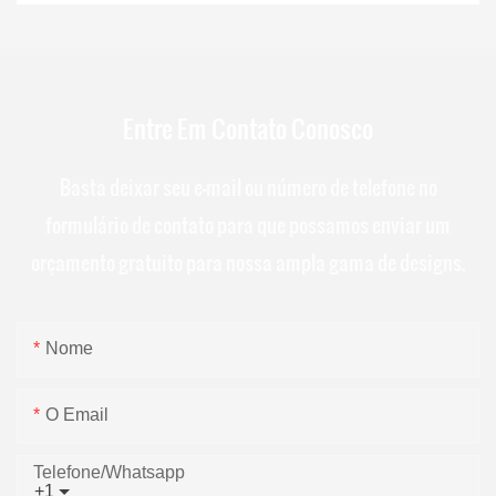
Entre Em Contato Conosco
Basta deixar seu e-mail ou número de telefone no
formulário de contato para que possamos enviar um
orçamento gratuito para nossa ampla gama de designs.
Nome
O Email
Telefone/whatsapp
+1