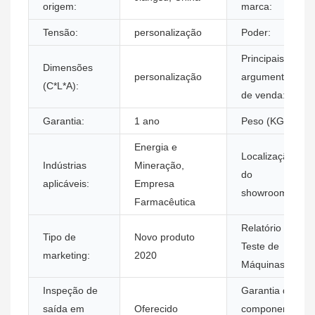
origem:
marca:
Tensão:
personalização
Poder:
Principais
Dimensões
personalização
argumentos
(C*L*A):
de venda:
Garantia:
1 ano
Peso (KG):
Energia e
Localização
Indústrias
Mineração,
do
aplicáveis:
Empresa
showroom:
Farmacêutica
Relatório de
Tipo de
Novo produto
Teste de
marketing:
2020
Máquinas:
Inspeção de
Garantia dos
saída em
Oferecido
componentes