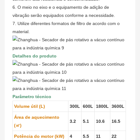
6. O meio no eixo e o equipamento de adição de
vibração serão equipados conforme a necessidade.
7. Utilize diferentes formatos de filtro de acordo com o
material.
Detalhes do produto
Parâmetro técnico
Volume útil (L)
300L
600L
1800L
3600L
Área de aquecimento
3.2
5.1
10.6
16.5
(㎡)
Potência do motor (kW)
4
5.5
11
22