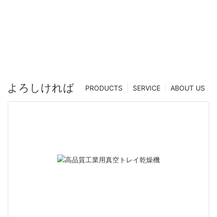
（中国）| Zhanghua Dryer
よろしければ
PRODUCTS
SERVICE
ABOUT US