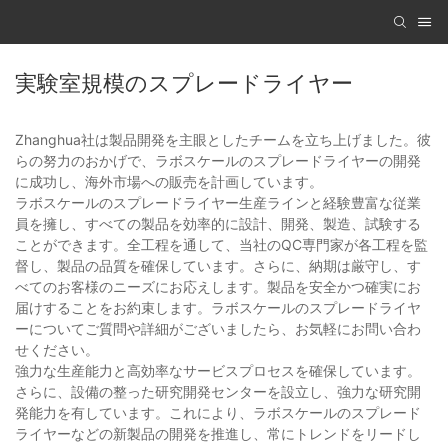
実験室規模のスプレードライヤー
Zhanghua社は製品開発を主眼としたチームを立ち上げました。彼
らの努力のおかげで、ラボスケールのスプレードライヤーの開発
に成功し、海外市場への販売を計画しています。
ラボスケールのスプレードライヤー生産ラインと経験豊富な従業
員を擁し、すべての製品を効率的に設計、開発、製造、試験する
ことができます。全工程を通して、当社のQC専門家が各工程を監
督し、製品の品質を確保しています。さらに、納期は厳守し、す
べてのお客様のニーズにお応えします。製品を安全かつ確実にお
届けすることをお約束します。ラボスケールのスプレードライヤ
ーについてご質問や詳細がございましたら、お気軽にお問い合わ
せください。
強力な生産能力と高効率なサービスプロセスを確保しています。
さらに、設備の整った研究開発センターを設立し、強力な研究開
発能力を有しています。これにより、ラボスケールのスプレード
ライヤーなどの新製品の開発を推進し、常にトレンドをリードし