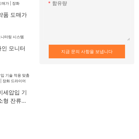
함유량
약품 도매가
라인 모니터
지금 문의 사항을 보냅니다
미세압입 기
소형 잔류응
화 드라이어