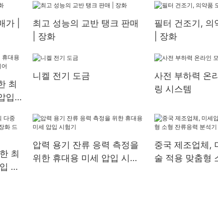
가 |
최고 성능의 교반 탱크 판매
필터 건조기, 의
| 장화
| 장화
니켈 전기 도금
사전 부하력 온
한 최
링 시스템
압입
어
압력 용기 잔류 응력 측정을
중국 제조업체, 
한 최
위한 휴대용 미세 압입 시험
술 적용 맞춤형 
입 시
기
력 분석기 | 장
 드라이