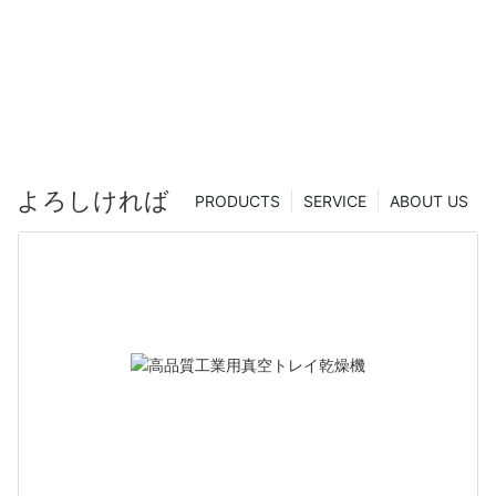
（中国）| Zhanghua Dryer
よろしければ
PRODUCTS
SERVICE
ABOUT US