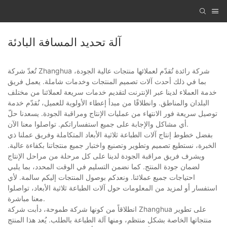
آلة تحديد المسافة البادئة
تُعدّ شركة Zhanghua شركة رائدة تُقدّم لعملائها منتجات عالية الجودة،
بما في ذلك أحدث آلات تصميم المنتجات وخدمات شاملة. يعمل فريق
خدمة العملاء لدينا عبر الإنترنت لتقديم خدمات سريعة لعملائنا من مختلف
البلدان والمناطق. وانطلاقًا من مبدأ إعطاء الأولوية للعميل، نُقدّم خدمة
توصيل سريعة فور الانتهاء من عمليات الإنتاج ومراقبة الجودة. يسعدنا حلّ
أي مشاكل والإجابة على جميع استفساراتكم. تواصلوا معنا الآن.
بفضل خطوط إنتاج آلات الطباعة ثلاثية الأبعاد المتكاملة وفريق عملنا ذي
الخبرة، نستطيع تصميم وتطوير وتصنيع واختبار جميع منتجاتنا بكفاءة عالية.
ويشرف فريق مراقبة الجودة لدينا على كل مرحلة من مراحل الإنتاج
لضمان جودة المنتج. كما نضمن التسليم في الوقت المحدد، بما يلبي
احتياجات جميع عملائنا. ونعدكم بوصول المنتجات إليكم سالمة. لأي
استفسار أو لمزيد من المعلومات حول آلات الطباعة ثلاثية الأبعاد، تواصلوا
معنا مباشرة.
انطلاقاً من كونها شركة طموحة، دأبت شركة Zhanghua على تطوير
منتجاتها الخاصة بشكل منتظم، ومنها آلة الطباعة بالطلب. يُعد هذا المنتج