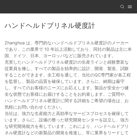
ハンドヘルドブリネル硬度計
Zhanghua は、専門的なハンドヘルドブリネル硬度計のメーカー
であり、この業界で 10 年以上活動しており、同社の製品は主に米
国、ドイツ、日本、ヨーロッパなどに販売されています。
充実したハンドヘルドブリネル硬度計の生産ラインと経験豊富な
従業員を擁し、すべての製品を効率的に設計、開発、製造、試験
することができます。全工程を通して、当社のQC専門家が各工程
を監督し、製品の品質を確保しています。さらに、納期は厳守
し、すべてのお客様のニーズにお応えします。製品が安全かつ健
全な状態でお客様にお届けすることをお約束します。ご質問や、
ハンドヘルドブリネル硬度計に関する詳細をご希望の場合は、お
気軽にお問い合わせください。
当社は、強力な生産能力と高効率なサービスプロセスを確保して
います。さらに、設備の整った研究開発センターを設立し、強力
な研究開発能力を有しています。これにより、ハンドヘルドブリ
ネル硬度計などの新製品の開発を推進し、常に業界をリードして