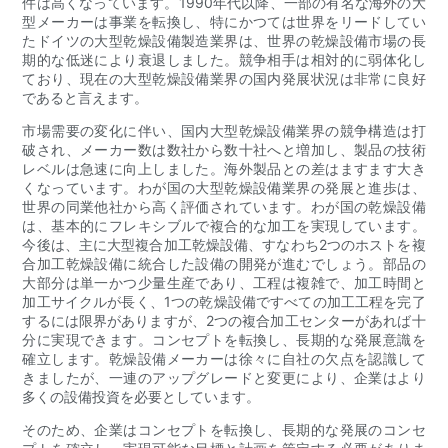
件は高くなっています。1990年代以降、一部の有名な海外の大
型メーカーは事業を転換し、特にかつては世界をリードしてい
たドイツの大型乾燥設備製造業界は、世界の乾燥設備市場の長
期的な低迷により衰退しました。競争相手は相対的に弱体化し
ており、現在の大型乾燥設備業界の国内発展状況は非常に良好
であると言えます。
市場需要の変化に伴い、国内大型乾燥設備業界の競争構造は打
破され、メーカー数は数社から数十社へと増加し、製品の技術
レベルは急速に向上しました。海外製品との差はますます大き
くなっています。わが国の大型乾燥設備業界の発展と進歩は、
世界の同業他社から高く評価されています。わが国の乾燥設備
は、基本的にフレキシブルで複合的な加工を実現しています。
今後は、主に大型複合加工乾燥設備、すなわち2つのホストを複
合加工乾燥設備に統合した設備の開発が進むでしょう。部品の
大部分は単一かつ少量生産であり、工程は複雑で、加工時間と
加工サイクルが長く、1つの乾燥設備ですべての加工工程を完了
するには限界がありますが、2つの複合加工センターがあれば十
分に実現できます。コンセプトを転換し、長期的な発展意識を
確立します。乾燥設備メーカーは徐々に自社の欠点を認識して
きましたが、一連のアップグレードと変更により、企業はより
多くの設備投資を必要としています。
そのため、企業はコンセプトを転換し、長期的な発展のコンセ