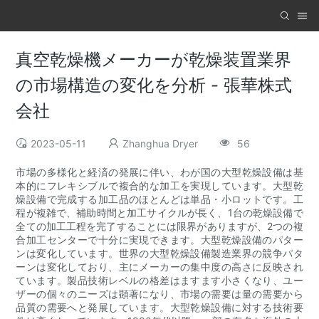
真空乾燥機メーカーが乾燥装置業界
の市場構造の変化を分析 - 張華株式
会社
2023-05-11
Zhanghua Dryer
56
市場の多様化と経済の発展に伴い、わが国の大型乾燥設備は基
本的にフレキシブルで複合的な加工を実現しています。大型乾
燥設備で完成する加工品のほとんどは単品・小ロットです。工
程が複雑で、補助時間と加工サイクルが長く、1台の乾燥設備で
全ての加工工程を完了することには限界がありますが、2つの複
合加工センターで十分に実現できます。大型乾燥設備のパター
ンは変化しています。世界の大型乾燥設備製造業界の競争パタ
ーンは変化しており、主にメーカーの集中度の高さに反映され
ています。製品技術レベルの格差はますます小さくなり、ユー
ザーの個々のニーズは顕著になり、市場の需要は量の需要から
品質の需要へと発展しています。大型乾燥設備に対する技術要