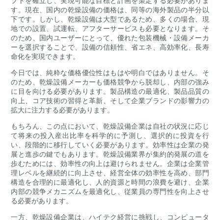
プトを確立し、実現可能な目標と計画を策定する必要がありま
す。現在、国内の乾燥設備の価格は、同等の海外製品の半分以
下です。しかし、乾燥設備は大型であるため、多くの場合、現
地での設置、試運転、アフターサービスも必要となります。そ
のため、国内ユーザーにとって、優れた包装機械・設備メーカ
ーを選択することで、設備の信頼性、省エネ、高効率化、長寿
命化を実現できます。
今日では、純粋な価格優位性はもはや明白ではありません。そ
のため、乾燥設備メーカーも価格競争から脱却し、内部の強み
に目を向ける必要があります。製品構造の最適化、製品品質の
向上、コア技術の習得と革新、そして企業ブランドの影響力の
拡大に注力する必要があります。
もちろん、この点において、乾燥設備企業は自社の状況に応じ
て将来の投入産出比率を科学的に予測し、選択的に投資を行
い、段階的に移行していく必要があります。効率性は企業の発
展と進歩の鍵でもあります。乾燥設備業界が集約的発展の道を
歩むためには、効率性の向上は避けられません。企業は企業管
理レベルを継続的に向上させ、経営全体の効率性を高め、部門
構造を合理的に最適化し、人的資源と時間の浪費を避け、企業
内部の競争メカニズムを最適化し、従業員の専門性を向上させ
る必要があります。
一方、乾燥設備企業は、ハイテク経営に挑戦し、コンピュータ