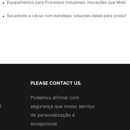
iência operacional
Equipamentos para Processos Industriais: Inovações que Molda
alimentícia
Secadores a vácuo com bandejas: soluções ideais para produtos
PLEASE CONTACT US.
Podemos afirmar com
0
segurança que nosso serviço
de personalização é
excepcional.