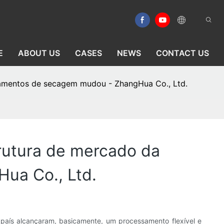
E
ABOUT US
CASES
NEWS
CONTACT US
pamentos de secagem mudou - ZhangHua Co., Ltd.
rutura de mercado da
ua Co., Ltd.
aís alcançaram, basicamente, um processamento flexível e