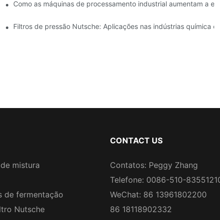
odos de secagem: uma comparação.
Como as máquinas de processamento industrial aumentam a efic
so.
Filtros de pressão Nutsche: Aplicações nas indústrias química e 
CONTACT US
de mistura
Contatos: Peggy Zhang
Telefone: 0086-510-8355121
 de fermentação
WeChat: 86 13961802200
ltro Nutsche
86 18118902332