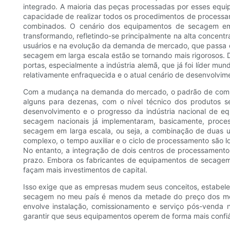
integrado. A maioria das peças processadas por esses equi
capacidade de realizar todos os procedimentos de processa
combinados. O cenário dos equipamentos de secagem em 
transformando, refletindo-se principalmente na alta concentr
usuários e na evolução da demanda de mercado, que passa 
secagem em larga escala estão se tornando mais rigorosos.
portas, especialmente a indústria alemã, que já foi líder m
relativamente enfraquecida e o atual cenário de desenvolvi
Com a mudança na demanda do mercado, o padrão de competi
alguns para dezenas, com o nível técnico dos produtos s
desenvolvimento e o progresso da indústria nacional de e
secagem nacionais já implementaram, basicamente, proce
secagem em larga escala, ou seja, a combinação de duas u
complexo, o tempo auxiliar e o ciclo de processamento são
No entanto, a integração de dois centros de processamento
prazo. Embora os fabricantes de equipamentos de secagem
façam mais investimentos de capital.
Isso exige que as empresas mudem seus conceitos, estabele
secagem no meu país é menos da metade do preço dos mes
envolve instalação, comissionamento e serviço pós-venda 
garantir que seus equipamentos operem de forma mais confiáv