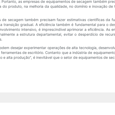
e. Portanto, as empresas de equipamentos de secagem também preci
ura do produto, na melhoria da qualidade, no domínio e inovação de
 de secagem também precisam fazer estimativas científicas da fu
 uma transição gradual. A eficiência também é fundamental para o 
olvimento intensivo, é imprescindível aprimorar a eficiência. As 
cionalmente a estrutura departamental, evitar o desperdício de re
s.
odem desejar experimentar operações de alta tecnologia, desenvol
as ferramentas de escritório. Contanto que a indústria de equipame
to e alta produção", é inevitável que o setor de equipamentos de se