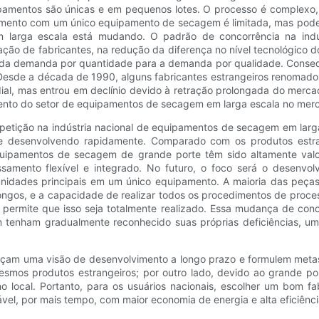
pamentos são únicas e em pequenos lotes. O processo é complexo, o
mento com um único equipamento de secagem é limitada, mas pode 
larga escala está mudando. O padrão de concorrência na indús
ação de fabricantes, na redução da diferença no nível tecnológico 
da demanda por quantidade para a demanda por qualidade. Consequ
 Desde a década de 1990, alguns fabricantes estrangeiros renoma
undial, mas entrou em declínio devido à retração prolongada do me
mento do setor de equipamentos de secagem em larga escala no merc
ção na indústria nacional de equipamentos de secagem em larga 
e desenvolvendo rapidamente. Comparado com os produtos estran
quipamentos de secagem de grande porte têm sido altamente valo
ssamento flexível e integrado. No futuro, o foco será o desenv
nidades principais em um único equipamento. A maioria das peças 
 longos, e a capacidade de realizar todos os procedimentos de pro
 permite que isso seja totalmente realizado. Essa mudança de conc
 tenham gradualmente reconhecido suas próprias deficiências, um
çam uma visão de desenvolvimento a longo prazo e formulem metas
mos produtos estrangeiros; por outro lado, devido ao grande po
no local. Portanto, para os usuários nacionais, escolher um bo
el, por mais tempo, com maior economia de energia e alta eficiênci