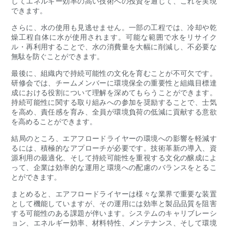
してエネルギー効率の高い技術への投資を通じて、これを実現
できます。
さらに、水の使用も見逃せません。一部の工程では、冷却や乾
燥工程自体に水が使用されます。可能な範囲で水をリサイク
ル・再利用することで、水の消費量を大幅に削減し、不必要な
無駄を防ぐことができます。
最後に、組織内で持続可能性の文化を育むことが不可欠です。
研修会では、チームメンバーに環境保全の重要性と組織目標達
成における役割について理解を深めてもらうことができます。
持続可能性に関する取り組みへの参加を奨励することで、士気
を高め、責任感を育み、全員が環境負荷の低減に貢献する意欲
を高めることができます。
結局のところ、エアフロードライヤーの環境への影響を軽減す
るには、積極的なアプローチが必要です。技術革新の導入、資
源利用の最適化、そして持続可能性を重視する文化の醸成によ
って、企業は効率的な運用と環境への配慮のバランスをとるこ
とができます。
まとめると、エアフロードライヤーは様々な業界で重要な装置
として機能していますが、その運用には効率と製品品質を阻害
する可能性のある課題が伴います。システムのキャリブレーシ
ョン、エネルギー効率、材料特性、メンテナンス、そして環境