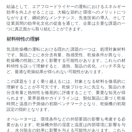
結論として、エアフロードライヤーの運転におけるエネルギー
効率を向上させることは、大幅な節約と環境へのメリットにつ
ながります。継続的なメンテナンス、先進技術の導入、そして
従業員間の効率化文化の促進を通じて、企業は主要な課題の一
つに真正面から取り組むことができます。
材料特性の理解
気流乾燥機の運転における隠れた課題の一つは、処理対象材料
です。製品ごとに水分含有量、熱感受性、乾燥条件が異なり、
乾燥機の性能に大きく影響する可能性があります。これらの材
料特性を誤って理解すると、過熱、製品の劣化、バッチ不良な
ど、最適な乾燥結果が得られない可能性があります。
この課題をうまく乗り越えるには、対象となる材料を徹底的に
理解することが不可欠です。乾燥プロセスに先立ち、製品の水
分含有量と熱特性を徹底的に評価することで、重要な知見が得
られます。業界規格やガイドラインは、類似製品に基づく乾燥
時間と温度の予測値の初期ベンチマークとなり、乾燥機の初期
設定の指針となります。
オペレーターは、環境条件などの外部要因の影響も考慮する必
要があります。乾燥機外部の湿度と温度は内部環境に影響を与
え、水分除去の効率に影響を与える可能性があります。これら