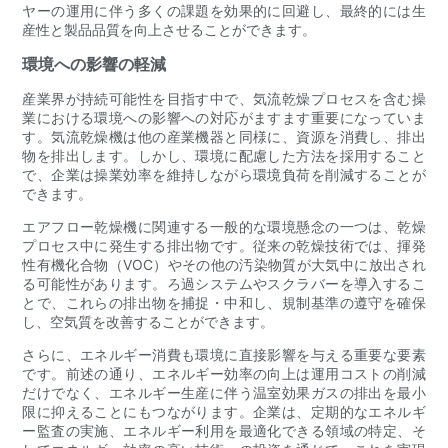
ヤーの運用に伴う多くの課題を効果的に回避し、最終的には生
産性と製品品質を向上させることができます。
環境への影響の軽減
産業界が持続可能性を目指す中で、気流乾燥プロセスを含む操
業における環境への影響への対応がますます重要になっていま
す。気流乾燥機は他の産業機器と同様に、資源を消費し、排出
物を排出します。しかし、環境に配慮した方法を採用すること
で、企業は操業効率を維持しながら環境負荷を削減することが
できます。
エアフロー乾燥機に関連する一般的な環境懸念の一つは、乾燥
プロセス中に発生する排出物です。従来の乾燥技術では、揮発
性有機化合物（VOC）やその他の汚染物質が大気中に放出され
る可能性があります。ろ過システムやスクラバーを導入するこ
とで、これらの排出物を捕捉・中和し、規制基準の遵守を確保
し、空気質を改善することができます。
さらに、エネルギー消費も環境に直接影響を与える重要な要素
です。前述の通り、エネルギー効率の向上は運用コストの削減
だけでなく、エネルギー生産に伴う温室効果ガスの排出を最小
限に抑えることにもつながります。企業は、定期的なエネルギ
ー監査の実施、エネルギー利用を最適化できる領域の特定、そ