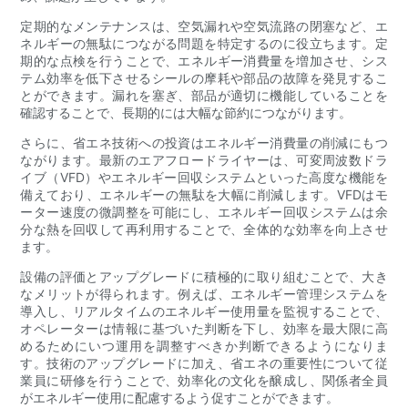
定期的なメンテナンスは、空気漏れや空気流路の閉塞など、エ
ネルギーの無駄につながる問題を特定するのに役立ちます。定
期的な点検を行うことで、エネルギー消費量を増加させ、シス
テム効率を低下させるシールの摩耗や部品の故障を発見するこ
とができます。漏れを塞ぎ、部品が適切に機能していることを
確認することで、長期的には大幅な節約につながります。
さらに、省エネ技術への投資はエネルギー消費量の削減にもつ
ながります。最新のエアフロードライヤーは、可変周波数ドラ
イブ（VFD）やエネルギー回収システムといった高度な機能を
備えており、エネルギーの無駄を大幅に削減します。VFDはモ
ーター速度の微調整を可能にし、エネルギー回収システムは余
分な熱を回収して再利用することで、全体的な効率を向上させ
ます。
設備の評価とアップグレードに積極的に取り組むことで、大き
なメリットが得られます。例えば、エネルギー管理システムを
導入し、リアルタイムのエネルギー使用量を監視することで、
オペレーターは情報に基づいた判断を下し、効率を最大限に高
めるためにいつ運用を調整すべきか判断できるようになりま
す。技術のアップグレードに加え、省エネの重要性について従
業員に研修を行うことで、効率化の文化を醸成し、関係者全員
がエネルギー使用に配慮するよう促すことができます。