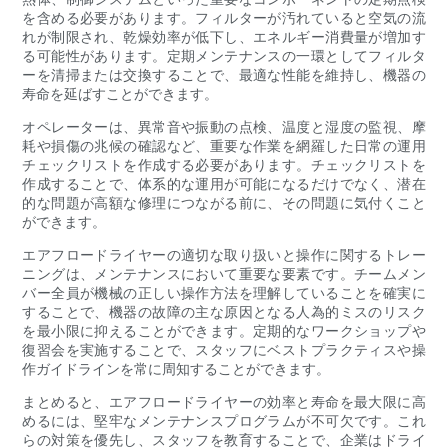
を含める必要があります。フィルターが汚れていると空気の流
れが制限され、乾燥効率が低下し、エネルギー消費量が増加す
る可能性があります。定期メンテナンスの一環としてフィルタ
ーを清掃または交換することで、最適な性能を維持し、機器の
寿命を延ばすことができます。
オペレーターは、異常音や振動の点検、温度と湿度の監視、摩
耗や損傷の兆候の確認など、重要な作業を網羅した日常の運用
チェックリストを作成する必要があります。チェックリストを
作成することで、体系的な運用が可能になるだけでなく、潜在
的な問題が高額な修理につながる前に、その問題に気付くこと
ができます。
エアフロードライヤーの適切な取り扱いと操作に関するトレー
ニングは、メンテナンスにおいて重要な要素です。チームメン
バー全員が機械の正しい操作方法を理解していることを確実に
することで、機器の故障の主な原因となる人為的ミスのリスク
を最小限に抑えることができます。定期的なワークショップや
復習会を実施することで、スタッフにベストプラクティスや操
作ガイドラインを常に周知することができます。
まとめると、エアフロードライヤーの効率と寿命を最大限に高
めるには、堅牢なメンテナンスプログラムが不可欠です。これ
らの対策を優先し、スタッフを教育することで、企業はドライ