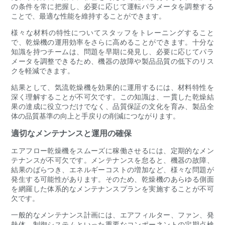
の条件を常に把握し、必要に応じて運転パラメータを調整する
ことで、最適な性能を維持することができます。
様々な材料の特性についてスタッフをトレーニングすること
で、乾燥機の運用効率をさらに高めることができます。十分な
知識を持つチームは、問題を早期に発見し、必要に応じてパラ
メータを調整できるため、機器の故障や製品品質の低下のリス
クを軽減できます。
結果として、気流乾燥機を効果的に運用するには、材料特性を
深く理解することが不可欠です。この知識は、一貫した乾燥結
果の達成に役立つだけでなく、品質保証の文化を育み、製品全
体の品質基準の向上と手戻りの削減につながります。
適切なメンテナンスと運用の確保
エアフロー乾燥機をスムーズに稼働させるには、定期的なメン
テナンスが不可欠です。メンテナンスを怠ると、機器の故障、
結果のばらつき、エネルギーコストの増加など、様々な問題が
発生する可能性があります。そのため、乾燥機のあらゆる側面
を網羅した体系的なメンテナンスプランを実施することが不可
欠です。
一般的なメンテナンス計画には、エアフィルター、ファン、発
熱体、制御システムといった重要なコンポーネントの定期点検