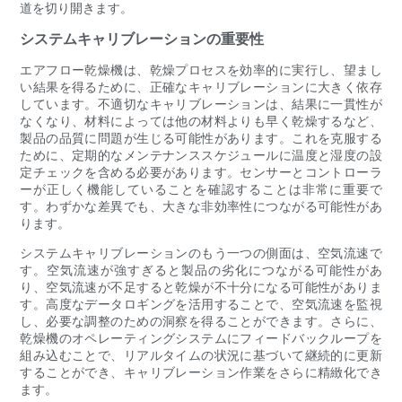
道を切り開きます。
システムキャリブレーションの重要性
エアフロー乾燥機は、乾燥プロセスを効率的に実行し、望まし
い結果を得るために、正確なキャリブレーションに大きく依存
しています。不適切なキャリブレーションは、結果に一貫性が
なくなり、材料によっては他の材料よりも早く乾燥するなど、
製品の品質に問題が生じる可能性があります。これを克服する
ために、定期的なメンテナンススケジュールに温度と湿度の設
定チェックを含める必要があります。センサーとコントローラ
ーが正しく機能していることを確認することは非常に重要で
す。わずかな差異でも、大きな非効率性につながる可能性があ
ります。
システムキャリブレーションのもう一つの側面は、空気流速で
す。空気流速が強すぎると製品の劣化につながる可能性があ
り、空気流速が不足すると乾燥が不十分になる可能性がありま
す。高度なデータロギングを活用することで、空気流速を監視
し、必要な調整のための洞察を得ることができます。さらに、
乾燥機のオペレーティングシステムにフィードバックループを
組み込むことで、リアルタイムの状況に基づいて継続的に更新
することができ、キャリブレーション作業をさらに精緻化でき
ます。