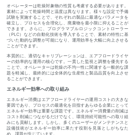
オペレーターは乾燥対象物の性質も考慮する必要があります。
素材によって乾燥時間と温度は異なります。様々な設定で予備
試験を実施することで、それぞれの製品に最適なパラメータを
確立し、プロセスを合理化し、廃棄物を最小限に抑えることが
できます。さらに、プログラマブルロジックコントローラー
（PLC）などの自動化技術を導入することで、素材の特性に基
づいた動的な調整が可能になり、運用効率を大幅に向上させる
ことができます。
本質的に、適切なキャリブレーションは、エアフロードライヤ
ーの効率的な運用の核心です。一貫した監視と調整を優先する
ことで、オペレーターは乾燥の不均一性に関連する一般的な課
題を軽減し、最終的には全体的な生産性と製品品質を向上させ
ることができます。
エネルギー効率への取り組み
エネルギー消費はエアフロードライヤーの運用コストの大きな
要因であり、プロセスの最適化を目指すあらゆる企業にとって
エネルギー効率は重要な課題です。エネルギー消費量の削減は
コスト削減につながるだけでなく、環境持続可能性への取り組
みにも貢献します。しかし、多くのユーザーがメンテナンスと
設備技術がエネルギー効率に果たす役割を見落としがちなた
め、課題が生じています。