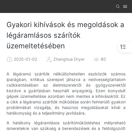
Gyakori kihívások és megoldások a
légáramlásos szárítók
üzemeltetésében
2025-01-02
Zhanghua Dryer
80
A légáramú szárítók nélkülözhetetlen eszközök számos
iparágban, kritikus szerepet játszva a nedvességtartalom
csökkentésében az élelmiszerektől és gyógyszerektől
kezdve a gyártásban használt anyagokig. Ezen bonyolult
gépek üzemeltetése azonban nem mentes a kihívásoktól. Ez
a cikk a légáramú szárítók működése során felmerülő gyakori
problémákat vizsgálja, és hasznos megoldásokat kínál a
hatékonyság és a teljesítmény javítására.
A hatékony légáramlásos szárítóműködéshez mélyreható
ismeretekre van szükség a berendezések és a feldolgozott