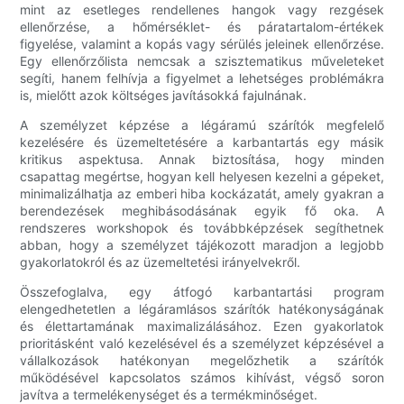
mint az esetleges rendellenes hangok vagy rezgések
ellenőrzése, a hőmérséklet- és páratartalom-értékek
figyelése, valamint a kopás vagy sérülés jeleinek ellenőrzése.
Egy ellenőrzőlista nemcsak a szisztematikus műveleteket
segíti, hanem felhívja a figyelmet a lehetséges problémákra
is, mielőtt azok költséges javításokká fajulnának.
A személyzet képzése a légáramú szárítók megfelelő
kezelésére és üzemeltetésére a karbantartás egy másik
kritikus aspektusa. Annak biztosítása, hogy minden
csapattag megértse, hogyan kell helyesen kezelni a gépeket,
minimalizálhatja az emberi hiba kockázatát, amely gyakran a
berendezések meghibásodásának egyik fő oka. A
rendszeres workshopok és továbbképzések segíthetnek
abban, hogy a személyzet tájékozott maradjon a legjobb
gyakorlatokról és az üzemeltetési irányelvekről.
Összefoglalva, egy átfogó karbantartási program
elengedhetetlen a légáramlásos szárítók hatékonyságának
és élettartamának maximalizálásához. Ezen gyakorlatok
prioritásként való kezelésével és a személyzet képzésével a
vállalkozások hatékonyan megelőzhetik a szárítók
működésével kapcsolatos számos kihívást, végső soron
javítva a termelékenységet és a termékminőséget.