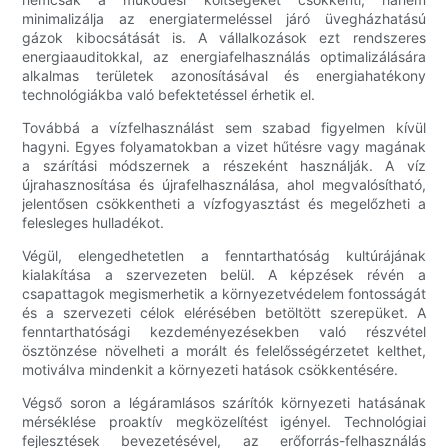
minimalizálja az energiatermeléssel járó üvegházhatású
gázok kibocsátását is. A vállalkozások ezt rendszeres
energiaauditokkal, az energiafelhasználás optimalizálására
alkalmas területek azonosításával és energiahatékony
technológiákba való befektetéssel érhetik el.
Továbbá a vízfelhasználást sem szabad figyelmen kívül
hagyni. Egyes folyamatokban a vizet hűtésre vagy magának
a szárítási módszernek a részeként használják. A víz
újrahasznosítása és újrafelhasználása, ahol megvalósítható,
jelentősen csökkentheti a vízfogyasztást és megelőzheti a
felesleges hulladékot.
Végül, elengedhetetlen a fenntarthatóság kultúrájának
kialakítása a szervezeten belül. A képzések révén a
csapattagok megismerhetik a környezetvédelem fontosságát
és a szervezeti célok elérésében betöltött szerepüket. A
fenntarthatósági kezdeményezésekben való részvétel
ösztönzése növelheti a morált és felelősségérzetet kelthet,
motiválva mindenkit a környezeti hatások csökkentésére.
Végső soron a légáramlásos szárítók környezeti hatásának
mérséklése proaktív megközelítést igényel. Technológiai
fejlesztések bevezetésével, az erőforrás-felhasználás