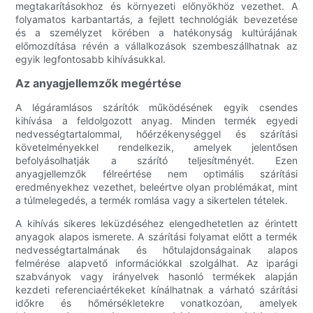
megtakarításokhoz és környezeti előnyökhöz vezethet. A
folyamatos karbantartás, a fejlett technológiák bevezetése
és a személyzet körében a hatékonyság kultúrájának
előmozdítása révén a vállalkozások szembeszállhatnak az
egyik legfontosabb kihívásukkal.
Az anyagjellemzők megértése
A légáramlásos szárítók működésének egyik csendes
kihívása a feldolgozott anyag. Minden termék egyedi
nedvességtartalommal, hőérzékenységgel és szárítási
követelményekkel rendelkezik, amelyek jelentősen
befolyásolhatják a szárító teljesítményét. Ezen
anyagjellemzők félreértése nem optimális szárítási
eredményekhez vezethet, beleértve olyan problémákat, mint
a túlmelegedés, a termék romlása vagy a sikertelen tételek.
A kihívás sikeres leküzdéséhez elengedhetetlen az érintett
anyagok alapos ismerete. A szárítási folyamat előtt a termék
nedvességtartalmának és hőtulajdonságainak alapos
felmérése alapvető információkkal szolgálhat. Az iparági
szabványok vagy irányelvek hasonló termékek alapján
kezdeti referenciaértékeket kínálhatnak a várható szárítási
időkre és hőmérsékletekre vonatkozóan, amelyek