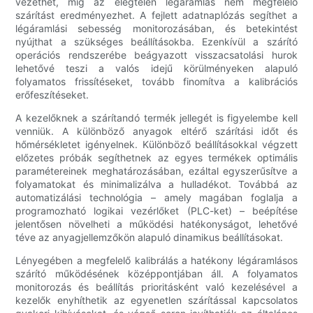
vezethet, míg az elégtelen légáramlás nem megfelelő
szárítást eredményezhet. A fejlett adatnaplózás segíthet a
légáramlási sebesség monitorozásában, és betekintést
nyújthat a szükséges beállításokba. Ezenkívül a szárító
operációs rendszerébe beágyazott visszacsatolási hurok
lehetővé teszi a valós idejű körülményeken alapuló
folyamatos frissítéseket, tovább finomítva a kalibrációs
erőfeszítéseket.
A kezelőknek a szárítandó termék jellegét is figyelembe kell
venniük. A különböző anyagok eltérő szárítási időt és
hőmérsékletet igényelnek. Különböző beállításokkal végzett
előzetes próbák segíthetnek az egyes termékek optimális
paramétereinek meghatározásában, ezáltal egyszerűsítve a
folyamatokat és minimalizálva a hulladékot. Továbbá az
automatizálási technológia – amely magában foglalja a
programozható logikai vezérlőket (PLC-ket) – beépítése
jelentősen növelheti a működési hatékonyságot, lehetővé
téve az anyagjellemzőkön alapuló dinamikus beállításokat.
Lényegében a megfelelő kalibrálás a hatékony légáramlásos
szárító működésének középpontjában áll. A folyamatos
monitorozás és beállítás prioritásként való kezelésével a
kezelők enyhíthetik az egyenetlen szárítással kapcsolatos