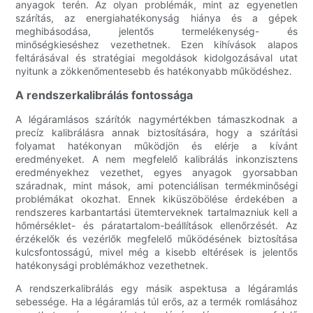
anyagok terén. Az olyan problémák, mint az egyenetlen
szárítás, az energiahatékonyság hiánya és a gépek
meghibásodása, jelentős termelékenység- és
minőségkieséshez vezethetnek. Ezen kihívások alapos
feltárásával és stratégiai megoldások kidolgozásával utat
nyitunk a zökkenőmentesebb és hatékonyabb működéshez.
A rendszerkalibrálás fontossága
A légáramlásos szárítók nagymértékben támaszkodnak a
precíz kalibrálásra annak biztosítására, hogy a szárítási
folyamat hatékonyan működjön és elérje a kívánt
eredményeket. A nem megfelelő kalibrálás inkonzisztens
eredményekhez vezethet, egyes anyagok gyorsabban
száradnak, mint mások, ami potenciálisan termékminőségi
problémákat okozhat. Ennek kiküszöbölése érdekében a
rendszeres karbantartási ütemterveknek tartalmazniuk kell a
hőmérséklet- és páratartalom-beállítások ellenőrzését. Az
érzékelők és vezérlők megfelelő működésének biztosítása
kulcsfontosságú, mivel még a kisebb eltérések is jelentős
hatékonysági problémákhoz vezethetnek.
A rendszerkalibrálás egy másik aspektusa a légáramlás
sebessége. Ha a légáramlás túl erős, az a termék romlásához