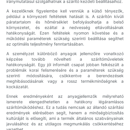
iránymutatásul szolgálhatnak a szárító kezdeti beállításaihoz.
A kezelőknek figyelembe kell venniük a külső tényezők,
például a környezeti feltételek hatását is. A szárítón kívüli
páratartalom és hőmérséklet befolyásolhatja a belső
környezetet, és ezáltal a nedvesség eltávolításának
hatékonyságát. Ezen feltételek nyomon követése és a
működési paraméterek szükség szerinti beállítása segíthet
az optimális teljesítmény fenntartásában.
A személyzet különböző anyagok jellemzőire vonatkozó
képzése tovább növelheti a szárítóműveletek
hatékonyságát. Egy jól informált csapat jobban felkészült a
problémák korai felismerésére és a paraméterek szükség
szerinti módosítására, csökkentve a berendezések
meghibásodásának vagy a rossz termékminőségnek a
kockázatát.
Ennek eredményeként az anyagjellemzők mélyreható
ismerete elengedhetetlen a hatékony légáramlásos
szárítóműködéshez. Ez a tudás nemcsak az állandó szárítási
eredmények elérésében segít, hanem a minőségbiztosítás
kultúráját is elősegíti, ami a termék általános szabványainak
javulásához és az utólagos megmunkálás csökkentéséhez
vezethet.