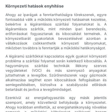
Környezeti hatások enyhítése
Ahogy az iparágak a fenntarthatóságra törekszenek, egyre
fontosabbá válik a működés környezeti hatásainak kezelése,
beleértve a légáramlásos szárítási folyamatokat is. A
légáramlásos szárítók, mint minden ipari berendezés,
erőforrásokat fogyasztanak és kibocsátást termelnek. A
környezetbarát gyakorlatok bevezetésével azonban a
vállalkozások csökkenthetik környezeti lábnyomukat,
miközben továbbra is fenntartják a működési hatékonyságot.
A légáramú szárítókkal kapcsolatos egyik gyakori környezeti
probléma a szárítási folyamat során keletkező kibocsátás. A
hagyományos szárítási technikák illékony szerves
vegyületeket (VOC) és más szennyező anyagokat
juttathatnak a levegőbe. Szűrőrendszerek vagy gázmosók
alkalmazása segíthet ezen kibocsátások felfogásában és
semlegesítésében, biztosítva a szabályozási előírások
betartását és javítva a levegőminőséget.
Ezenkívül az energiafogyasztás egy másik jelentős
szempont, amely közvetlenül befolyásolja a környezetet.
Ahogy korábban említettük, az energiahatékonyság növelése
nemcsak a működési költségeket csökkenti, hanem