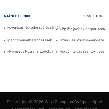
AJÁNLOTT CIKKEK
NEWS
GYIK
Keveréses Nutsche szűrőszárítók vs. más szárítási módszerek:
Hogyan javítják az ipari feld
Ipari folyamatberendezések: Az innovációk alakítják a jövőt
Szűrő- és szárítóberendezések
Nyomásos Nutsche szűrők: Alkalmazások a vegyiparban és az é
Vákuumtálcás szárítók: Ideál
Szerzői jog © 2026
Wuxi Zhanghua Gyógyszeripari
Berendezések Kft.
|
Oldaltérkép
|
Adatvédelmi