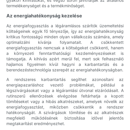
gyakori kihívásokat, és végső soron javíthatják az általános
termelékenységet és a termékminőséget.
Az energiahatékonyság kezelése
Az energiafogyasztás a légáramlásos szárítók üzemeltetési
költségeinek egyik fő tényezője, így az energiahatékonyság
kritikus fontosságú minden olyan vállalkozás számára, amely
optimalizálni kívánja folyamatait. A csökkentett
energiafogyasztás nemcsak a költségeket csökkenti, hanem
a környezeti fenntarthatósági kezdeményezéseket is
támogatja. A kihívás azért merül fel, mert sok felhasználó
hajlamos figyelmen kívül hagyni a karbantartás és a
berendezéstechnológia szerepét az energiahatékonyságban.
A rendszeres karbantartás segíthet azonosítani az
energiapazarláshoz vezető problémákat, például a
légszivárgásokat vagy a légáramlási útvonal elzáródásait. A
rutinszerű ellenőrzések elvégzése feltárhatja a kopott
tömítéseket vagy a hibás alkatrészeket, amelyek növelik az
energiafogyasztást, miközben csökkentik a rendszer
hatékonyságát. A szivárgások tömítése és az alkatrészek
megfelelő működésének biztosítása idővel jelentős
megtakarítást eredményezhet.