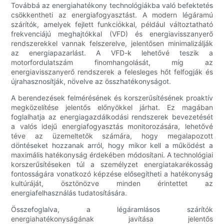
Továbbá az energiahatékony technológiákba való befektetés
csökkentheti az energiafogyasztást. A modern légáramú
szárítók, amelyek fejlett funkciókkal, például változtatható
frekvenciájú meghajtókkal (VFD) és energiavisszanyerő
rendszerekkel vannak felszerelve, jelentősen minimalizálják
az energiapazarlást. A VFD-k lehetővé teszik a
motorfordulatszám finomhangolását, míg az
energiavisszanyerő rendszerek a felesleges hőt felfogják és
újrahasznosítják, növelve az összhatékonyságot.
A berendezések felmérésének és korszerűsítésének proaktív
megközelítése jelentős előnyökkel járhat. Ez magában
foglalhatja az energiagazdálkodási rendszerek bevezetését
a valós idejű energiafogyasztás monitorozására, lehetővé
téve az üzemeltetők számára, hogy megalapozott
döntéseket hozzanak arról, hogy mikor kell a működést a
maximális hatékonyság érdekében módosítani. A technológiai
korszerűsítéseken túl a személyzet energiatakarékosság
fontosságára vonatkozó képzése elősegítheti a hatékonyság
kultúráját, ösztönözve minden érintettet az
energiafelhasználás tudatosítására.
Összefoglalva, a légáramlásos szárítók
energiahatékonyságának javítása jelentős