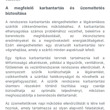
A megfelelő karbantartás és üzemeltetés
biztosítása
A rendszeres karbantartás elengedhetetlen a légáramlásos
szárítók zökkenőmentes működéséhez. A karbantartás
elhanyagolása számos problémához vezethet, beleértve a
berendezés meghibásodását, az inkonzisztens
eredményeket és a megnövekedett energiaköltségeket.
Ezért elengedhetetlen egy strukturált karbantartási terv
végrehajtása, amely a szárító minden aspektusát lefedi.
Egy tipikus karbantartási tervnek tartalmaznia kell a
létfontosságú alkatrészek, például a légszűrők, ventilátorok,
fűtőelemek és vezérlőrendszerek rendszeres ellenőrzését. A
szennyezett szűrők korlátozhatják a légáramlást,
csökkenthetik a szárítási hatékonyságot és növelhetik az
energiafogyasztást. A szűrők rendszeres karbantartási
ütemterv részeként történő tisztítása vagy cseréje
biztosíthatja az optimális teljesítményt, miközben
meghosszabbítja a berendezés élettartamát.
Az üzemeltetőknek napi működési ellenőrzőlistát is létre kell
hozniuk, amely tartalmazza az olyan alapvető feladatokat,