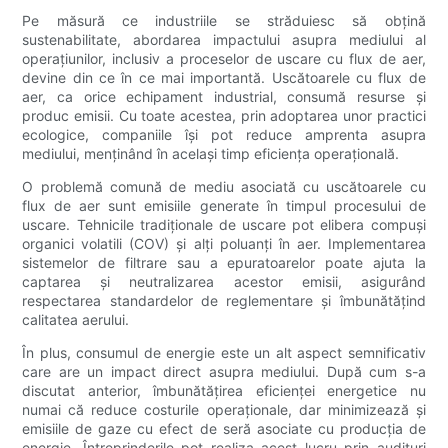
Pe măsură ce industriile se străduiesc să obțină
sustenabilitate, abordarea impactului asupra mediului al
operațiunilor, inclusiv a proceselor de uscare cu flux de aer,
devine din ce în ce mai importantă. Uscătoarele cu flux de
aer, ca orice echipament industrial, consumă resurse și
produc emisii. Cu toate acestea, prin adoptarea unor practici
ecologice, companiile își pot reduce amprenta asupra
mediului, menținând în același timp eficiența operațională.
O problemă comună de mediu asociată cu uscătoarele cu
flux de aer sunt emisiile generate în timpul procesului de
uscare. Tehnicile tradiționale de uscare pot elibera compuși
organici volatili (COV) și alți poluanți în aer. Implementarea
sistemelor de filtrare sau a epuratoarelor poate ajuta la
captarea și neutralizarea acestor emisii, asigurând
respectarea standardelor de reglementare și îmbunătățind
calitatea aerului.
În plus, consumul de energie este un alt aspect semnificativ
care are un impact direct asupra mediului. După cum s-a
discutat anterior, îmbunătățirea eficienței energetice nu
numai că reduce costurile operaționale, dar minimizează și
emisiile de gaze cu efect de seră asociate cu producția de
energie. Întreprinderile pot realiza acest lucru prin audituri