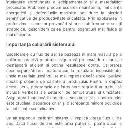
înțelegere aprofundată a echipamentelor și a materialelor
procesate. Probleme precum uscarea neuniformă, ineficiența
energetică și defecțiunile mașinilor pot duce la pierderi
semnificative de productivitate și calitate. Prin explorarea în
profunzime a acestor provocări și prin stabilirea unor soluții
strategice, deschidem calea pentru operațiuni mai fluide și
mai eficiente.
Importanța calibrării sistemului
Uscătoarele cu flux de aer se bazează în mare măsură pe o
calibrare precisă pentru a asigura că procesul de uscare se
desfășoară eficient și obține rezultatele dorite. Calibrarea
necorespunzătoare poate duce la rezultate inconsistente,
unele materiale uscându-se mai repede decât altele, putând
cauza probleme de calitate a produsului. Pentru a depăși
acest lucru, programele de întreținere regulată ar trebui să
includă verificări ale setărilor de temperatură și umiditate.
Asigurarea funcționării corecte a senzorilor și a controlerelor
este crucială, deoarece chiar și discrepanțe minore pot duce
la ineficiențe semnificative.
Un alt aspect al calibrării sistemului implică viteza fluxului de
aer. Dacă fluxul de aer este prea puternic, poate duce la