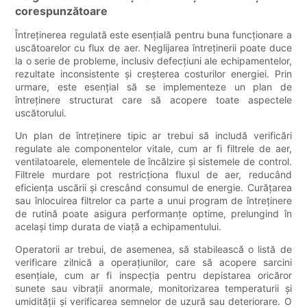
corespunzătoare
Întreținerea regulată este esențială pentru buna funcționare a
uscătoarelor cu flux de aer. Neglijarea întreținerii poate duce
la o serie de probleme, inclusiv defecțiuni ale echipamentelor,
rezultate inconsistente și creșterea costurilor energiei. Prin
urmare, este esențial să se implementeze un plan de
întreținere structurat care să acopere toate aspectele
uscătorului.
Un plan de întreținere tipic ar trebui să includă verificări
regulate ale componentelor vitale, cum ar fi filtrele de aer,
ventilatoarele, elementele de încălzire și sistemele de control.
Filtrele murdare pot restricționa fluxul de aer, reducând
eficiența uscării și crescând consumul de energie. Curățarea
sau înlocuirea filtrelor ca parte a unui program de întreținere
de rutină poate asigura performanțe optime, prelungind în
același timp durata de viață a echipamentului.
Operatorii ar trebui, de asemenea, să stabilească o listă de
verificare zilnică a operațiunilor, care să acopere sarcini
esențiale, cum ar fi inspecția pentru depistarea oricăror
sunete sau vibrații anormale, monitorizarea temperaturii și
umidității și verificarea semnelor de uzură sau deteriorare. O