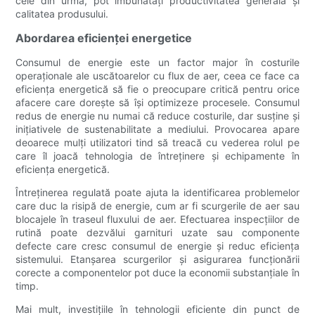
cele din urmă, pot îmbunătăți productivitatea generală și
calitatea produsului.
Abordarea eficienței energetice
Consumul de energie este un factor major în costurile
operaționale ale uscătoarelor cu flux de aer, ceea ce face ca
eficiența energetică să fie o preocupare critică pentru orice
afacere care dorește să își optimizeze procesele. Consumul
redus de energie nu numai că reduce costurile, dar susține și
inițiativele de sustenabilitate a mediului. Provocarea apare
deoarece mulți utilizatori tind să treacă cu vederea rolul pe
care îl joacă tehnologia de întreținere și echipamente în
eficiența energetică.
Întreținerea regulată poate ajuta la identificarea problemelor
care duc la risipă de energie, cum ar fi scurgerile de aer sau
blocajele în traseul fluxului de aer. Efectuarea inspecțiilor de
rutină poate dezvălui garnituri uzate sau componente
defecte care cresc consumul de energie și reduc eficiența
sistemului. Etanșarea scurgerilor și asigurarea funcționării
corecte a componentelor pot duce la economii substanțiale în
timp.
Mai mult, investițiile în tehnologii eficiente din punct de