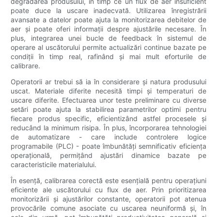
degradarea produsului, în timp ce un flux de aer insuficient
poate duce la uscare inadecvată. Utilizarea înregistrării
avansate a datelor poate ajuta la monitorizarea debitelor de
aer și poate oferi informații despre ajustările necesare. În
plus, integrarea unei bucle de feedback în sistemul de
operare al uscătorului permite actualizări continue bazate pe
condiții în timp real, rafinând și mai mult eforturile de
calibrare.
Operatorii ar trebui să ia în considerare și natura produsului
uscat. Materiale diferite necesită timpi și temperaturi de
uscare diferite. Efectuarea unor teste preliminare cu diverse
setări poate ajuta la stabilirea parametrilor optimi pentru
fiecare produs specific, eficientizând astfel procesele și
reducând la minimum risipa. În plus, încorporarea tehnologiei
de automatizare - care include controlere logice
programabile (PLC) - poate îmbunătăți semnificativ eficiența
operațională, permițând ajustări dinamice bazate pe
caracteristicile materialului.
În esență, calibrarea corectă este esențială pentru operațiuni
eficiente ale uscătorului cu flux de aer. Prin prioritizarea
monitorizării și ajustărilor constante, operatorii pot atenua
provocările comune asociate cu uscarea neuniformă și, în