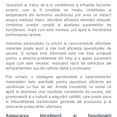
Operatorii ar trebui să ia în considerare și influența factorilor
externi, cum ar fi condițiile de mediu. Umiditatea și
temperatura din exteriorul uscătorului pot avea un impact
asupra mediului intern, afectând eficiența eliminării umezelii.
Urmărirea acestor condiții și ajustarea parametrilor de
funcționare, după cum este necesar, pot ajuta la menținerea
performanței optime.
Instruirea personalului cu privire la caracteristicile diferitelor
materiale poate spori și mai mult eficiența operațiunilor de
uscare. O echipă bine informată este mai bine echipată
pentru a detecta problemele din timp și a ajusta parametrii
după cum este necesar, reducând riscul de defecțiuni ale
echipamentelor sau de calitate slabă a produselor.
Prin urmare, o înțelegere aprofundată a caracteristicilor
materialelor este esențială pentru operațiuni eficiente ale
uscătorului cu flux de aer. Aceste cunoștințe nu numai că
ajută la obținerea unor rezultate consistente de uscare, dar
promovează și o cultură a asigurării calității, care poate duce
la îmbunătățirea standardelor generale ale produsului și la
reducerea prelucrărilor ulterioare.
Asigurarea întreținerii și funcționării