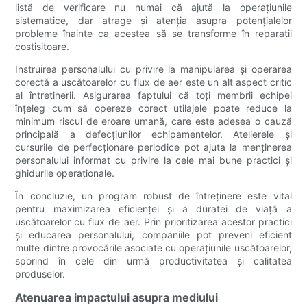
listă de verificare nu numai că ajută la operațiunile
sistematice, dar atrage și atenția asupra potențialelor
probleme înainte ca acestea să se transforme în reparații
costisitoare.
Instruirea personalului cu privire la manipularea și operarea
corectă a uscătoarelor cu flux de aer este un alt aspect critic
al întreținerii. Asigurarea faptului că toți membrii echipei
înțeleg cum să opereze corect utilajele poate reduce la
minimum riscul de eroare umană, care este adesea o cauză
principală a defecțiunilor echipamentelor. Atelierele și
cursurile de perfecționare periodice pot ajuta la menținerea
personalului informat cu privire la cele mai bune practici și
ghidurile operaționale.
În concluzie, un program robust de întreținere este vital
pentru maximizarea eficienței și a duratei de viață a
uscătoarelor cu flux de aer. Prin prioritizarea acestor practici
și educarea personalului, companiile pot preveni eficient
multe dintre provocările asociate cu operațiunile uscătoarelor,
sporind în cele din urmă productivitatea și calitatea
produselor.
Atenuarea impactului asupra mediului