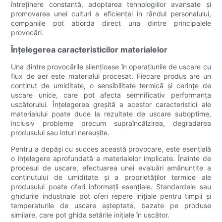
întreținere constantă, adoptarea tehnologiilor avansate și
promovarea unei culturi a eficienței în rândul personalului,
companiile pot aborda direct una dintre principalele
provocări.
Înțelegerea caracteristicilor materialelor
Una dintre provocările silențioase în operațiunile de uscare cu
flux de aer este materialul procesat. Fiecare produs are un
conținut de umiditate, o sensibilitate termică și cerințe de
uscare unice, care pot afecta semnificativ performanța
uscătorului. Înțelegerea greșită a acestor caracteristici ale
materialului poate duce la rezultate de uscare suboptime,
inclusiv probleme precum supraîncălzirea, degradarea
produsului sau loturi nereușite.
Pentru a depăși cu succes această provocare, este esențială
o înțelegere aprofundată a materialelor implicate. Înainte de
procesul de uscare, efectuarea unei evaluări amănunțite a
conținutului de umiditate și a proprietăților termice ale
produsului poate oferi informații esențiale. Standardele sau
ghidurile industriale pot oferi repere inițiale pentru timpii și
temperaturile de uscare așteptate, bazate pe produse
similare, care pot ghida setările inițiale în uscător.