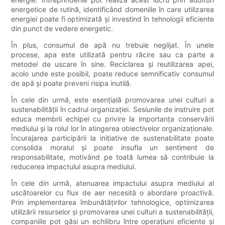
energetice de rutină, identificând domeniile în care utilizarea
energiei poate fi optimizată și investind în tehnologii eficiente
din punct de vedere energetic.
În plus, consumul de apă nu trebuie neglijat. În unele
procese, apa este utilizată pentru răcire sau ca parte a
metodei de uscare în sine. Reciclarea și reutilizarea apei,
acolo unde este posibil, poate reduce semnificativ consumul
de apă și poate preveni risipa inutilă.
În cele din urmă, este esențială promovarea unei culturi a
sustenabilității în cadrul organizației. Sesiunile de instruire pot
educa membrii echipei cu privire la importanța conservării
mediului și la rolul lor în atingerea obiectivelor organizaționale.
Încurajarea participării la inițiative de sustenabilitate poate
consolida moralul și poate insufla un sentiment de
responsabilitate, motivând pe toată lumea să contribuie la
reducerea impactului asupra mediului.
În cele din urmă, atenuarea impactului asupra mediului al
uscătoarelor cu flux de aer necesită o abordare proactivă.
Prin implementarea îmbunătățirilor tehnologice, optimizarea
utilizării resurselor și promovarea unei culturi a sustenabilității,
companiile pot găsi un echilibru între operațiuni eficiente și