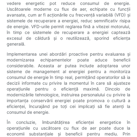
vedere energetic pot reduce consumul de energie.
Uscătoarele moderne cu flux de aer, echipate cu funcții
avansate, cum ar fi acționările cu frecvență variabilă (VFD) și
sistemele de recuperare a energiei, reduc semnificativ risipa
de energie. VFD-urile permit reglarea fină a vitezei motorului,
în timp ce sistemele de recuperare a energiei captează
excesul de căldură și o reutilizează, sporind eficiența
generală.
Implementarea unei abordări proactive pentru evaluarea și
modernizarea echipamentelor poate aduce beneficii
considerabile. Aceasta ar putea include adoptarea unor
sisteme de management al energiei pentru a monitoriza
consumul de energie în timp real, permițând operatorilor să ia
decizii informate cu privire la momentul în care să ajusteze
operațiunile pentru o eficiență maximă. Dincolo de
modernizările tehnologice, instruirea personalului cu privire la
importanța conservării energiei poate promova o cultură a
eficienței, încurajând pe toți cei implicați să fie atenți la
consumul de energie.
În concluzie, îmbunătățirea eficienței energetice în
operațiunile cu uscătoare cu flux de aer poate duce la
economii substanțiale și beneficii pentru mediu. Prin