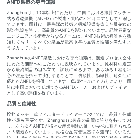
ANFD製造の専門知識
Zhanghuaは、10年以上にわたり、中国における撹拌ヌッチェ
式ろ過乾燥機（ANFD）の製造・供給のパイオニアとして活躍し
ています。同社は、最先端の技術と機械設備を備えた最先端の
製造施設を誇り、高品質のANFDを製造しています。経験豊富な
エンジニアと技術者からなるチームは、ANFD技術の複雑さを熟
知しており、すべての製品が最高水準の品質と性能を満たすよ
う尽力して​​います。
ZhanghuaのANFD製造における専門知識は、製造プロセス全体
にわたる細部へのこだわりに反映されています。原材料の選定
から最終製品の組み立て、試験に至るまで、あらゆる工程を細
心の注意を払って実行することで、信頼性、効率性、耐久性に
優れたANFDを提供しています。卓越性へのこだわりにより、同
社は中国において信頼できるANFDメーカーおよびサプライヤー
として高い評価を得ています。
品質と信頼性
撹拌ヌッチェ式フィルタードライヤーにおいては、品質と信頼
性が最も重要です。Zhanghuaは製品の品​​質に誇りを持ってお
り、あらゆるANFDが様々な産業用途の厳しい要求に耐えられる
よう製造されています。厳格な品質管理基準を遵守しているた
め、工場から出荷されるすべてのANFDは、徹底的な検査と試験