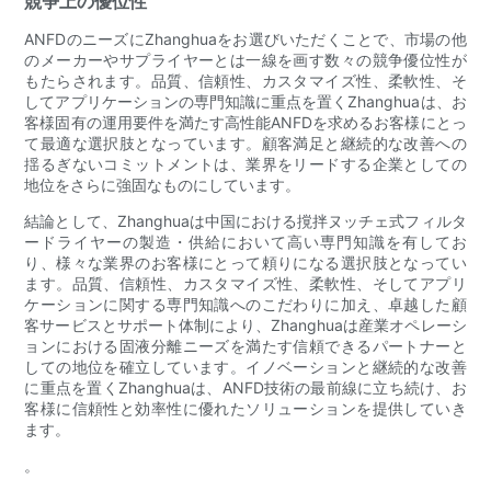
競争上の優位性
ANFDのニーズにZhanghuaをお選びいただくことで、市場の他
のメーカーやサプライヤーとは一線を画す数々の競争優位性が
もたらされます。品質、信頼性、カスタマイズ性、柔軟性、そ
してアプリケーションの専門知識に重点を置くZhanghuaは、お
客様固有の運用要件を満たす高性能ANFDを求めるお客様にとっ
て最適な選択肢となっています。顧客満足と継続的な改善への
揺るぎないコミットメントは、業界をリードする企業としての
地位をさらに強固なものにしています。
結論として、Zhanghuaは中国における撹拌ヌッチェ式フィルタ
ードライヤーの製造・供給において高い専門知識を有してお
り、様々な業界のお客様にとって頼りになる選択肢となってい
ます。品質、信頼性、カスタマイズ性、柔軟性、そしてアプリ
ケーションに関する専門知識へのこだわりに加え、卓越した顧
客サービスとサポート体制により、Zhanghuaは産業オペレーシ
ョンにおける固液分離ニーズを満たす信頼できるパートナーと
しての地位を確立しています。イノベーションと継続的な改善
に重点を置くZhanghuaは、ANFD技術の最前線に立ち続け、お
客様に信頼性と効率性に優れたソリューションを提供していき
ます。
。