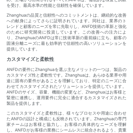
を受け、最高水準の性能と信頼性を確保しています。
Zhanghuaの品質と信頼性へのコミットメントは、継続的な改善
への献身によってさらに証明されています。同社は、業界のト
レンドと顧客のニーズを常に先取りし、ANFD技術の革新と強化
のために研究開発に投資しています。この改善への注力によ
り、ZhanghuaのANFDは常に技術革新の最前線に立ち、顧客の
固液分離ニーズに最も効率的で信頼性の高いソリューションを
提供しています。
カスタマイズと柔軟性
ANFDの要件にZhanghuaを選ぶ主なメリットの一つは、製品の
カスタマイズ性と柔軟性です。Zhanghuaは、あらゆる業界や用
途に固有の要件があることを理解しており、特定のニーズに合
わせてカスタマイズされたソリューションを提供しています。
ANFDのサイズ、容量、機能の変更など、Zhanghuaはお客様と
緊密に連携し、運用要件に完全に適合するカスタマイズされた
製品を提供します。
このカスタマイズと柔軟性は、様々なプロセスや用途に合わせ
たANFDの設計と構成にも反映されています。Zhanghuaの専門
家チームはお客様と協力し、お客様の具体的なニーズを理解
し、ANFDがお客様の業務にシームレスに統合されるよう、貴重