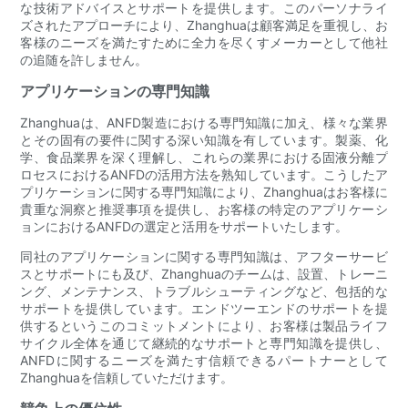
な技術アドバイスとサポートを提供します。このパーソナライ
ズされたアプローチにより、Zhanghuaは顧客満足を重視し、お
客様のニーズを満たすために全力を尽くすメーカーとして他社
の追随を許しません。
アプリケーションの専門知識
Zhanghuaは、ANFD製造における専門知識に加え、様々な業界
とその固有の要件に関する深い知識を有しています。製薬、化
学、食品業界を深く理解し、これらの業界における固液分離プ
ロセスにおけるANFDの活用方法を熟知しています。こうしたア
プリケーションに関する専門知識により、Zhanghuaはお客様に
貴重な洞察と推奨事項を提供し、お客様の特定のアプリケーシ
ョンにおけるANFDの選定と活用をサポートいたします。
同社のアプリケーションに関する専門知識は、アフターサービ
スとサポートにも及び、Zhanghuaのチームは、設置、トレーニ
ング、メンテナンス、トラブルシューティングなど、包括的な
サポートを提供しています。エンドツーエンドのサポートを提
供するというこのコミットメントにより、お客様は製品ライフ
サイクル全体を通じて継続的なサポートと専門知識を提供し、
ANFDに関するニーズを満たす信頼できるパートナーとして
Zhanghuaを信頼していただけます。