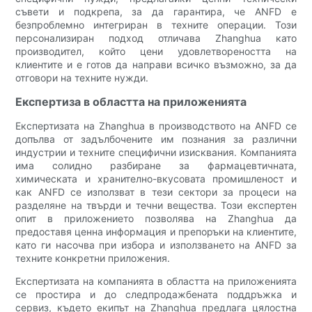
съвети и подкрепа, за да гарантира, че ANFD е
безпроблемно интегриран в техните операции. Този
персонализиран подход отличава Zhanghua като
производител, който цени удовлетвореността на
клиентите и е готов да направи всичко възможно, за да
отговори на техните нужди.
Експертиза в областта на приложенията
Експертизата на Zhanghua в производството на ANFD се
допълва от задълбочените им познания за различни
индустрии и техните специфични изисквания. Компанията
има солидно разбиране за фармацевтичната,
химическата и хранително-вкусовата промишленост и
как ANFD се използват в тези сектори за процеси на
разделяне на твърди и течни вещества. Този експертен
опит в приложението позволява на Zhanghua да
предоставя ценна информация и препоръки на клиентите,
като ги насочва при избора и използването на ANFD за
техните конкретни приложения.
Експертизата на компанията в областта на приложенията
се простира и до следпродажбената поддръжка и
сервиз, където екипът на Zhanghua предлага цялостна