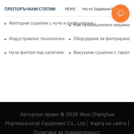
ПРЕПОРЪЧАНИ СТАТИИ
NEWS
Често Задавани Въпроси
Филтърни сушилни с нуче и разбъркване спрямо други мет
Как промишлените машини за
Индустриално технологично оборудване: Иновации, офор
Оборудване за филтриране и
Нуче филтри под налягане: Приложения в химическата и х
Вакуумни сушилни с тарелки
Авторско право © 2026
Wuxi Zhanghua
Pharmaceutical Equipment Co., Ltd.
|
Карта на сайта
|
Политика
за поверителност