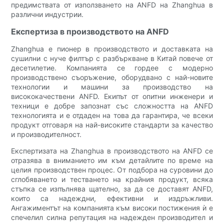
предимствата от използването на ANFD на Zhanghua в
различни индустрии.
Експертиза в производството на ANFD
Zhanghua е пионер в производството и доставката на
сушилни с нуче филтър с разбъркване в Китай повече от
десетилетие. Компанията се гордее с модерно
производствено съоръжение, оборудвано с най-новите
технологии и машини за производство на
висококачествени ANFD. Екипът от опитни инженери и
техници е добре запознат със сложността на ANFD
технологията и е отдаден на това да гарантира, че всеки
продукт отговаря на най-високите стандарти за качество
и производителност.
Експертизата на Zhanghua в производството на ANFD се
отразява в вниманието им към детайлите по време на
целия производствен процес. От подбора на суровини до
сглобяването и тестването на крайния продукт, всяка
стъпка се изпълнява щателно, за да се доставят ANFD,
които са надеждни, ефективни и издръжливи.
Ангажиментът на компанията към високи постижения ѝ е
спечелил силна репутация на надежден производител и