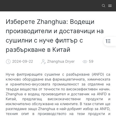
Изберете Zhanghua: Водещи
производители и доставчици на
сушилни с нуче филтър с
разбъркване в Китай
2024-09-22
Zhanghua Dryer
59
Нуче филтриращите сушилни с разбъркване (ANFD) са
ключово оборудване във фармацевтичната, химическата
и хранително-вкусовата промишленост за отделяне на
твърди вещества от течности по високоефективен начин.
Zhanghua е водещ производител и доставчик на ANFD в
Китай, предлагащ висококачествени продукти и
изключително обслужване на клиентите. В тази статия ще
разгледаме защо Zhanghua е най-добрият избор за ANFD,
техния опит в производството на тези продукти и