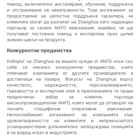
помощ, включително инсталиране, обучение, поддръжка
и отстраняване на неизправности. Този ангажимент за
предоставяне на цялостна поддръжка гарантира, че
клиентите могат да разчитат на Zhanghua като надежден
партньор за своите ANFD изисквания, знаейки, че ще
получават постоянна помощ и експертиза през целия
жизнен цикъл на продукта.
Конкурентни предимства
Изборът на Zhanghua за вашите нужди от ANFD носи със
себе си няколко конкурентни предимства, които
отличават компанията от другите производители и
доставчици на пазара. Фокусът на Zhanghua върху
качеството, надеждността, персонализирането,
гъвкавостта и експертния опит в приложенията ги прави
предпочитан избор за клиенти, търсещи
високопроизводителни ANFD, които могат да отговорят на
техните специфични оперативни изисквания.
Непоколебимият ангажимент на компанията към
удовлетвореността на клиентите и непрекъснатото
усъвършенстване допълнително затвърждава позицията
ѝ на водещ играч в индустрията.