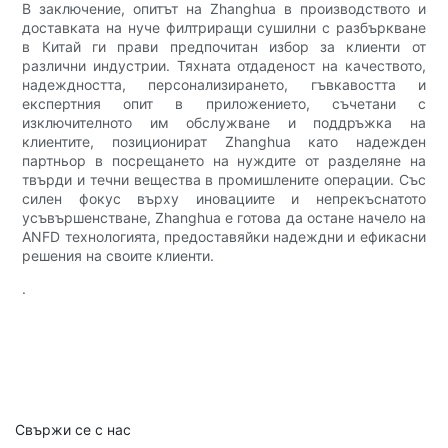
В заключение, опитът на Zhanghua в производството и
доставката на нуче филтриращи сушилни с разбъркване
в Китай ги прави предпочитан избор за клиенти от
различни индустрии. Тяхната отдаденост на качеството,
надеждността, персонализирането, гъвкавостта и
експертния опит в приложението, съчетани с
изключителното им обслужване и поддръжка на
клиентите, позиционират Zhanghua като надежден
партньор в посрещането на нуждите от разделяне на
твърди и течни вещества в промишлените операции. Със
силен фокус върху иновациите и непрекъснатото
усъвършенстване, Zhanghua е готова да остане начело на
ANFD технологията, предоставяйки надеждни и ефикасни
решения на своите клиенти.
.
Свържи се с нас