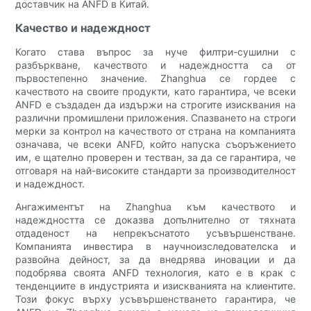
доставчик на ANFD в Китай.
Качество и надеждност
Когато става въпрос за нуче филтри-сушилни с
разбъркване, качеството и надеждността са от
първостепенно значение. Zhanghua се гордее с
качеството на своите продукти, като гарантира, че всеки
ANFD е създаден да издържи на строгите изисквания на
различни промишлени приложения. Спазването на строги
мерки за контрол на качеството от страна на компанията
означава, че всеки ANFD, който напуска съоръжението
им, е щателно проверен и тестван, за да се гарантира, че
отговаря на най-високите стандарти за производителност
и надеждност.
Ангажиментът на Zhanghua към качеството и
надеждността се доказва допълнително от тяхната
отдаденост на непрекъснатото усъвършенстване.
Компанията инвестира в научноизследователска и
развойна дейност, за да внедрява иновации и да
подобрява своята ANFD технология, като е в крак с
тенденциите в индустрията и изискванията на клиентите.
Този фокус върху усъвършенстването гарантира, че