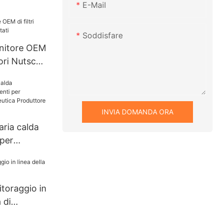
E-Mail
per
Soddisfare
calore
nitore OEM
atori Nutsche
INVIA DOMANDA ORA
aria calda
 per
dustria
roduttore |
toraggio in
 di