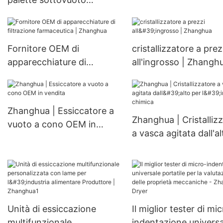
Serbatoio di
completamente
fermentazione biolog
automatico per
Vendita diretta in fab
l'essiccazione di
Cristallizzatore a for
Fornitore OEM di
cristallizzatore a prez
ingredienti farmaceutici
W
apparecchiature di
all'ingrosso | Zhangh
fluidi e sensibili e di
filtrazione farmaceutica |
prodotti chimici fini
Zhanghua
Zhanghua | Essiccatore a
Zhanghua | Cristalliz
vuoto a cono OEM in
a vasca agitata dall'al
vendita
per l'industria chimic
Unità di essiccazione
Il miglior tester di mi
multifunzionale
indentazione universa