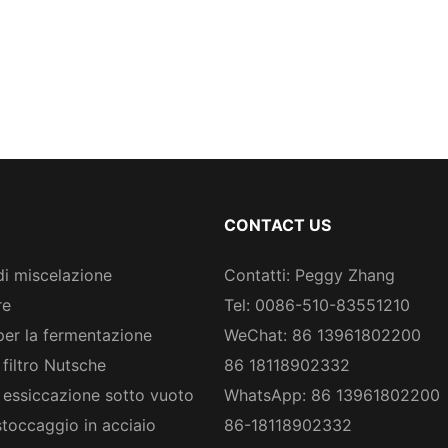
CONTACT US
di miscelazione
Contatti: Peggy Zhang
re
Tel: 0086-510-83551210
per la fermentazione
WeChat: 86 13961802200
 filtro Nutsche
86 18118902332
 essiccazione sotto vuoto
WhatsApp: 86 13961802200
stoccaggio in acciaio
86-18118902332