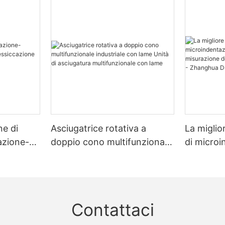
ne di
Asciugatrice rotativa a
La miglio
zazione-
doppio cono multifunzionale
di micro
zione
industriale con lame Unità di
multimate
asciugatura multifunzionale
misurazio
con lame
e dello s
Dryer
Contattaci