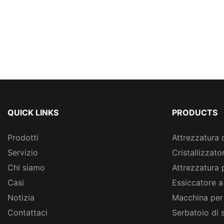
QUICK LINKS
PRODUCTS
Prodotti
Attrezzatura 
Servizio
Cristallizzato
Chi siamo
Attrezzatura 
Casi
Essiccatore a
Notizia
Macchina per
Contattaci
Serbatoio di 