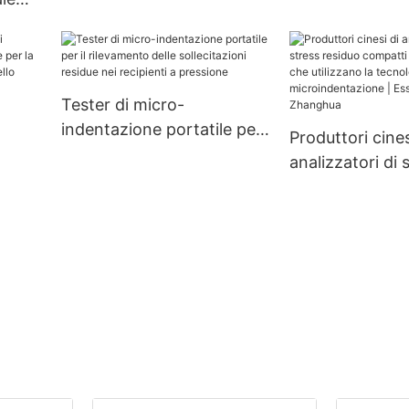
azione
hua
Tester di micro-
indentazione portatile per
Produttori cines
il rilevamento delle
analizzatori di 
sollecitazioni residue nei
residuo compat
recipienti a pressione
personalizzati 
utilizzano la te
ess -
microindentazi
Essiccatore Z