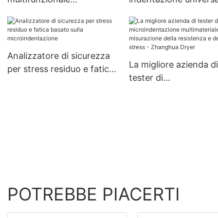
personalizzata con lame
portatile per la valut
per l'industria alimentare
delle proprietà
Produttore | Zhanghua1
meccaniche - Zhang
Dryer
Analizzatore di sicurezza
La migliore azienda di
per stress residuo e fatica
tester di
basato sulla
microindentazione
microindentazione
multimateriale per la
misurazione della
resistenza e dello str
Zhanghua Dryer
POTREBBE PIACERTI