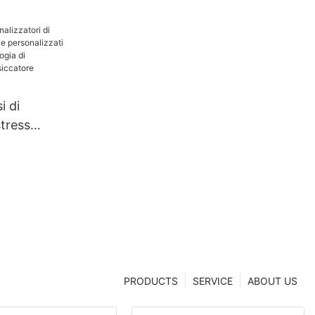
i di
stress
ti e
che
cnologia di
one |
hanghua
PRODUCTS
SERVICE
ABOUT US