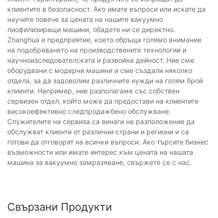
клиентите в безопасност. Ако имате въпроси или искате да
научите повече за цената на нашите вакуумно
лиофилизиращи машини, обадете ни се директно.
Zhanghua е предприятие, което обръща голямо внимание
на подобряването на производствените технологии и
научноизследователската и развойна дейност. Ние сме
оборудвани с модерни машини и сме създали няколко
отдела, за да задоволим различните нужди на голям брой
клиенти. Например, ние разполагаме със собствен
сервизен отдел, който може да предостави на клиентите
високоефективно следпродажбено обслужване.
Служителите на сервиза са винаги на разположение да
обслужват клиенти от различни страни и региони и са
готови да отговорят на всички въпроси. Ако търсите бизнес
възможности или имате интерес към цената на нашата
машина за вакуумно замразяване, свържете се с нас.
Свързани Продукти