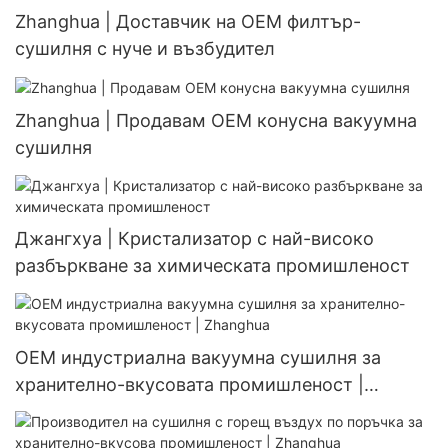
Zhanghua | Доставчик на OEM филтър-
сушилня с нуче и възбудител
Zhanghua | Продавам OEM конусна вакуумна
сушилня
Джангхуа | Кристализатор с най-високо
разбъркване за химическата промишленост
OEM индустриална вакуумна сушилня за
хранително-вкусовата промишленост |
Zhanghua