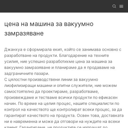
цена на машина за вакуумно
замразяване
Джанхуа е сформирала екип, който се занимава основно с
разработване на продукти. Благодарение на техните
усилия, ние успешно разработихме цена за машина за
вакуумно замразяване и планираме да я продаваме на
задграничните пазари.
С цялостни производствени линии за вакуумно
лиофилизиращи машини и опитни служители, ние можем
самостоятелно да проектираме, разработваме,
произвеждаме и тестваме всички продукти по ефикасен
начин. По време на целия процес, нашите специалисти по
контрол на качеството ще контролират всеки процес, за да
гарантират качеството на продукта. Освен това, доставката
ни е навременна и може да отговори на нуждите на всеки
клиент. Гарантираме, че продуктите се изпращат до