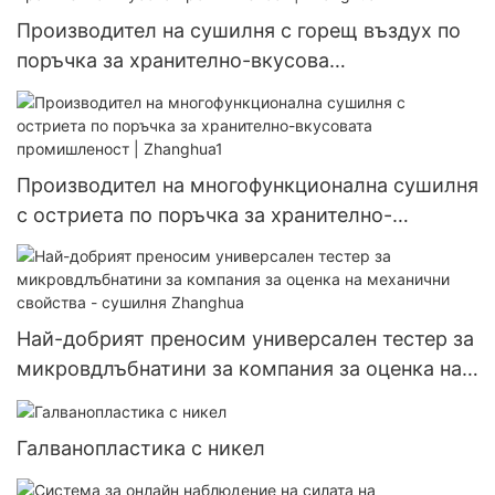
Производител на сушилня с горещ въздух по
поръчка за хранително-вкусова
промишленост | Zhanghua
Производител на многофункционална сушилня
с остриета по поръчка за хранително-
вкусовата промишленост | Zhanghua1
Най-добрият преносим универсален тестер за
микровдлъбнатини за компания за оценка на
механични свойства - сушилня Zhanghua
Галванопластика с никел