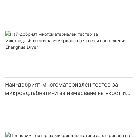
и остриета Многофункционален сушилня с
остриета
Най-добрият многоматериален тестер за
микровдлъбнатини за измерване на якост и
напрежение - Zhanghua Dryer