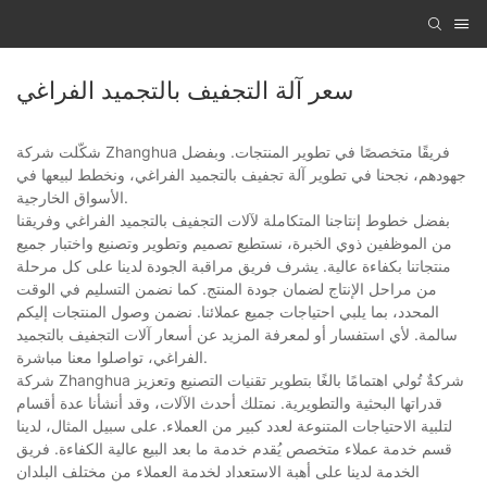
سعر آلة التجفيف بالتجميد الفراغي
شكّلت شركة Zhanghua فريقًا متخصصًا في تطوير المنتجات. وبفضل
جهودهم، نجحنا في تطوير آلة تجفيف بالتجميد الفراغي، ونخطط لبيعها في
الأسواق الخارجية.
بفضل خطوط إنتاجنا المتكاملة لآلات التجفيف بالتجميد الفراغي وفريقنا
من الموظفين ذوي الخبرة، نستطيع تصميم وتطوير وتصنيع واختبار جميع
منتجاتنا بكفاءة عالية. يشرف فريق مراقبة الجودة لدينا على كل مرحلة
من مراحل الإنتاج لضمان جودة المنتج. كما نضمن التسليم في الوقت
المحدد، بما يلبي احتياجات جميع عملائنا. نضمن وصول المنتجات إليكم
سالمة. لأي استفسار أو لمعرفة المزيد عن أسعار آلات التجفيف بالتجميد
الفراغي، تواصلوا معنا مباشرة.
شركة Zhanghua شركةٌ تُولي اهتمامًا بالغًا بتطوير تقنيات التصنيع وتعزيز
قدراتها البحثية والتطويرية. نمتلك أحدث الآلات، وقد أنشأنا عدة أقسام
لتلبية الاحتياجات المتنوعة لعدد كبير من العملاء. على سبيل المثال، لدينا
قسم خدمة عملاء متخصص يُقدم خدمة ما بعد البيع عالية الكفاءة. فريق
الخدمة لدينا على أهبة الاستعداد لخدمة العملاء من مختلف البلدان