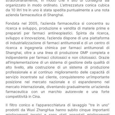
straordinariamente, in modo che il sito di consegna sia
organizzato in modo ordinato. L'attrezzatura conica cubica
da 10 litri tre in uno è stata spedita puntualmente a una nota
azienda farmaceutica di Shanghai.
Fondata nel 2005, l'azienda farmaceutica si concentra su
ricerca e sviluppo, produzione e vendita di materie prime e
preparati per farmaci antineoplastici. Spinta da ricerca,
sviluppo e innovazione, l'azienda dispone di una piattaforma
di industrializzazione di farmaci antitumorali e di un centro di
ricerca e ingegneria chimica per farmaci antitumorali di
Shanghai, oltre a una linea di produzione GMP completa e
indipendente per farmaci citotossici e non citotossici. Grazie
all'implementazione di un sistema di gestione della qualità di
alto livello, alla costruzione di un sistema di produzione
professionale e al continuo miglioramento delle capacità di
servizio incentrate sul cliente, conquisteremo un'importante
posizione nel mercato nazionale e ci espanderemo nel
mercato internazionale, diventando gradualmente un'azienda
farmaceutica con un marchio autorevole e una forte
competitività in Cina.
Il filtro conico e l'apparecchiatura di lavaggio "tre in uno"
prodotti da Wuxi ZhangHua hanno subito cinque importanti
miglioramenti tecnici e sono stati apportati miglioramenti