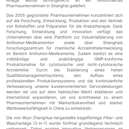
Anlage wurde termingerecht an ein renommiertes
Pharmaunternehmen in Shanghai geliefert.
Das 2005 gegründete Pharmaunternehmen konzentriert sich
auf die Forschung, Entwicklung, Produktion und den Vertrieb
von Rohstoffen und Präparaten für die Krebstherapie. Dank
Forschung, Entwicklung und Innovation verfügt das
Unternehmen über eine Plattform zur Industrialisierung von
Antitumor-Medikamenten sowie über Shanghais
Forschungszentrum für chemische Arzneimittelentwicklung
im Bereich Antitumor-Medikamente. Zudem besitzt es eine
vollständige und unabhängige GMP-konforme
Produktionslinie für zytotoxische und nicht-zytotoxische
Arzneimittel. Durch die Etablierung eines hohen
Qualitätsmanagementsystems, den Aufbau eines
professionellen Produktionssystems und die kontinuierliche
Verbesserung unserer kundenorientierten Serviceleistungen
werden wir uns auf dem heimischen Markt etablieren und
international expandieren, um uns schrittweise zu einem
Pharmaunternehmen mit Markenbekanntheit und starker
Wettbewerbsfähigkeit in China zu entwickeln.
Die von Wuxi ZhangHua hergestellte kegelförmige Filter- und
Waschanlage (3-in-1) wurde fünfmal grundlegend technisch
verbessert. Dabei wurden innovative Verbesserungen an