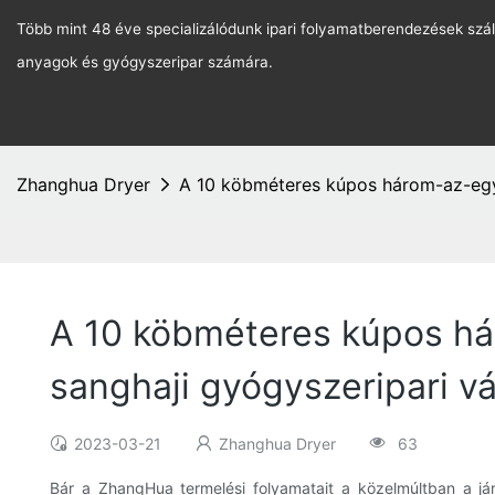
Több mint 48 éve specializálódunk ipari folyamatberendezések szál
anyagok és gyógyszeripar számára.
Zhanghua Dryer
A 10 köbméteres kúpos három-az-egyb
A 10 köbméteres kúpos há
sanghaji gyógyszeripari vá
2023-03-21
Zhanghua Dryer
63
Bár a ZhangHua termelési folyamatait a közelmúltban a jár