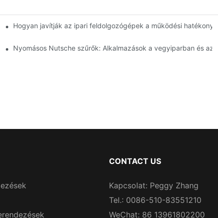
 Összehasonlítás
Hogyan javítják az ipari feldolgozógépek a működési hatékony
használathoz
Nyomásos Nutsche szűrők: Alkalmazások a vegyiparban és az é
CONTACT US
dezések
Kapcsolat: Peggy Zhang
Tel.: 0086-510-83551210
erendezések
WeChat: 86 13961802200