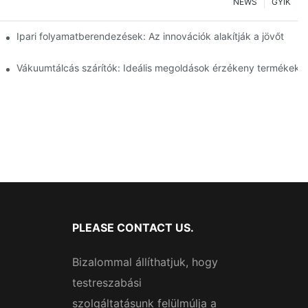
NEWS
GYIK
ságot
Ipari folyamatberendezések: Az innovációk alakítják a jövőt
lelmiszeriparban
Vákuumtálcás szárítók: Ideális megoldások érzékeny termékekh
PLEASE CONTACT US.
Bizalommal állíthatjuk, hogy
testreszabási
szolgáltatásunk felülmúlja a