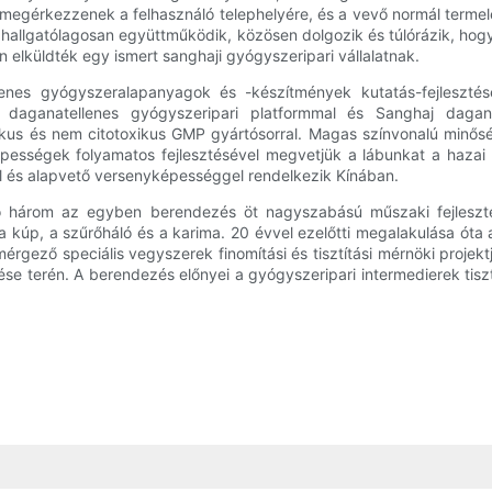
érkezzenek a felhasználó telephelyére, és a vevő normál termelés
ály hallgatólagosan együttműködik, közösen dolgozik és túlórázik, ho
lküldték egy ismert sanghaji gyógyszeripari vállalatnak.
lenes gyógyszeralapanyagok és -készítmények kutatás-fejlesztésé
zik daganatellenes gyógyszeripari platformmal és Sanghaj dagan
ikus és nem citotoxikus GMP gyártósorral. Magas színvonalú minőség
képességek folyamatos fejlesztésével megvetjük a lábunkat a hazai
al és alapvető versenyképességgel rendelkezik Kínában.
 három az egyben berendezés öt nagyszabású műszaki fejlesztésen
 a kúp, a szűrőháló és a karima. 20 évvel ezelőtti megalakulása ót
érgező speciális vegyszerek finomítási és tisztítási mérnöki proje
ése terén. A berendezés előnyei a gyógyszeripari intermedierek ti