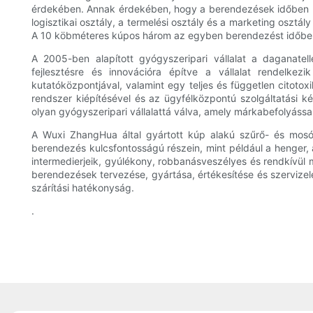
érdekében. Annak érdekében, hogy a berendezések időben meg
logisztikai osztály, a termelési osztály és a marketing oszt
A 10 köbméteres kúpos három az egyben berendezést időben e
A 2005-ben alapított gyógyszeripari vállalat a daganatel
fejlesztésre és innovációra építve a vállalat rendelke
kutatóközpontjával, valamint egy teljes és független citotox
rendszer kiépítésével és az ügyfélközpontú szolgáltatási 
olyan gyógyszeripari vállalattá válva, amely márkabefolyáss
A Wuxi ZhangHua által gyártott kúp alakú szűrő- és mosó
berendezés kulcsfontosságú részein, mint például a henger,
intermedierjeik, gyúlékony, robbanásveszélyes és rendkívül m
berendezések tervezése, gyártása, értékesítése és szervizel
szárítási hatékonyság.
.