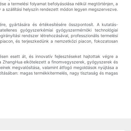
e a termelési folyamat befolyásolása nélkül megtörténjen, a
gy a szállítási helyszín rendezett módon legyen megszervezve.
re, gyártására és értékesítésére összpontosít. A kutatás-
atellenes gyógyszerkémiai gyógyszermérnöki technológiai
irányítási rendszer létrehozásával, professzionális termelési
 piacon, és terjeszkedünk a nemzetközi piacon, fokozatosan
 esett át, és innovatív fejlesztéseket hajtottak végre a
a a ZhangHua elkötelezett a finomvegyszerek, gyógyszerek és
ktjeinek megvalósítása, valamint átfogó megoldások nyújtása a
sztításában: magas termékkitermelés, nagy tisztaság és magas